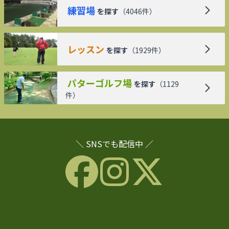
練習場
を探す
（
4046
件）
レッスン
を探す
（
1929
件）
パターゴルフ場
を探す
（
1129
件）
＼ SNSでも配信中 ／