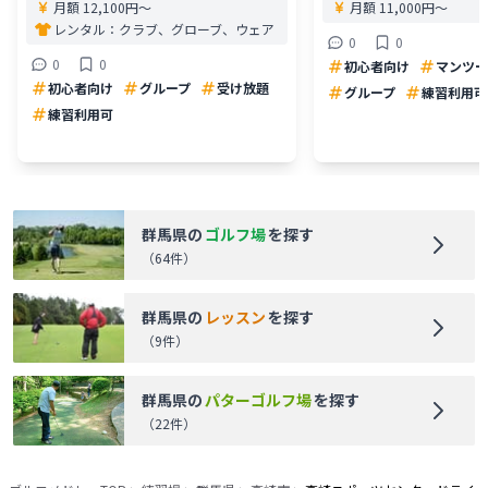
月額 12,100円〜
月額 11,000円〜
レンタル：
クラブ、グローブ、ウェア
0
0
0
0
初心者向け
マンツー
初心者向け
グループ
受け放題
グループ
練習利用可
練習利用可
群馬県
の
ゴルフ場
を探す
（
64
件）
群馬県
の
レッスン
を探す
（
9
件）
群馬県
の
パターゴルフ場
を探す
（
22
件）