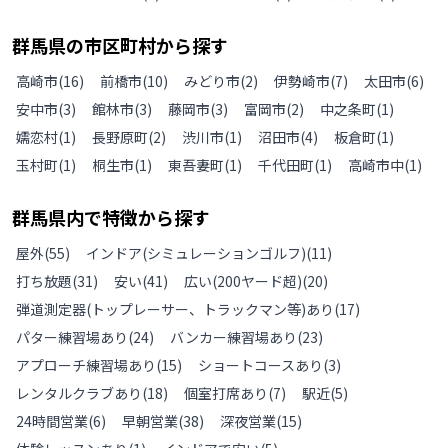
群馬県
の
市区町村から探す
高崎市
(
16
)
前橋市
(
10
)
みどり市
(
2
)
伊勢崎市
(
7
)
太田市
(
6
)
安中市
(
3
)
館林市
(
3
)
藤岡市
(
3
)
富岡市
(
2
)
中之条町
(
1
)
嬬恋村
(
1
)
長野原町
(
2
)
渋川市
(
1
)
沼田市
(
4
)
板倉町
(
1
)
玉村町
(
1
)
桐生市
(
1
)
東吾妻町
(
1
)
千代田町
(
1
)
高崎市中
(
1
)
群馬県
内で特徴から探す
屋外
(
55
)
インドア(シミュレーションゴルフ)
(
11
)
打ち放題
(
31
)
安い
(
41
)
広い(200ヤード超)
(
20
)
弾道測定器(トップレーサー、トラックマン等)あり
(
17
)
パター練習場あり
(
24
)
バンカー練習場あり
(
23
)
アプローチ練習場あり
(
15
)
ショートコースあり
(
3
)
レンタルクラブあり
(
18
)
個室打席あり
(
7
)
駅近
(
5
)
24時間営業
(
6
)
早朝営業
(
38
)
深夜営業
(
15
)