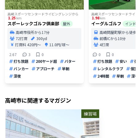
高崎スポーツセンタードライビングレンジ
から
高崎スポーツセンタードライ
1.25
1.98
km
km
スポーレックゴルフ倶楽部
イーグルゴルフ
屋外
インド
高崎市役所から17分
高崎問屋町駅から徒歩
72打席
300yd
前橋ICから10分
打席料
420円〜
11.0円/球〜
4打席
2.67
3
0
0
0
打ち放題
200ヤード超
パター
打ち放題
安い
弾
バンカー
アプローチ
早朝
レンタルクラブ
個室
深夜
24時間
早朝
深
高崎市
に関連するマガジン
練習場