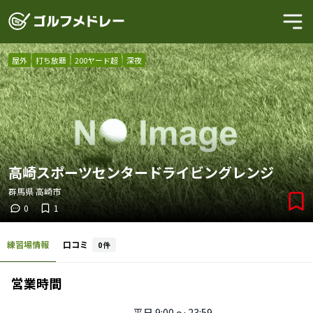
屋外
打ち放題
200ヤード超
深夜
高崎スポーツセンタードライビングレンジ
群馬県
高崎市
0
1
練習場情報
口コミ
0
件
営業時間
平日
9:00 〜 23:59