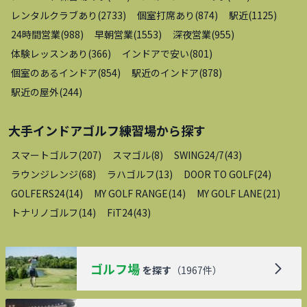
レンタルクラブあり
(
2733
)
個室打席あり
(
874
)
駅近
(
1125
)
24時間営業
(
988
)
早朝営業
(
1553
)
深夜営業
(
955
)
体験レッスンあり
(
366
)
インドアで安い
(
801
)
個室のあるインドア
(
854
)
駅近のインドア
(
878
)
駅近の屋外
(
244
)
大手インドアゴルフ練習場
から探す
スマートゴルフ
(
207
)
スマゴル
(
8
)
SWING24/7
(
43
)
ラウンジレンジ
(
68
)
ラハゴルフ
(
13
)
DOOR TO GOLF
(
24
)
GOLFERS24
(
14
)
MY GOLF RANGE
(
14
)
MY GOLF LANE
(
21
)
トナリノゴルフ
(
14
)
FiT24
(
43
)
ゴルフ場
を探す
（
1967
件）