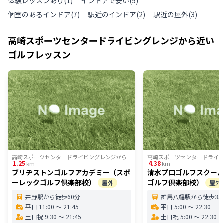
体験レッスンあり
(
1
)
インドアで安い
(
5
)
個室のあるインドア
(
7
)
駅近のインドア
(
2
)
駅近の屋外
(
3
)
高崎スポーツセンタードライビングレンジ
から近い
ゴルフレッスン
高崎スポーツセンタードライビングレンジ
から
高崎スポーツセンタードライ
1.25
4.38
km
km
ブリヂストンゴルフアカデミー（スポ
清水プロゴルフスクー
ーレックゴルフ倶楽部校）
ゴルフ倶楽部校）
屋外
屋外
井野駅から徒歩60分
群馬八幡駅から徒歩33
平日 11:00 〜 21:45
平日 5:00 〜 22:30
土日祝 9:30 〜 21:45
土日祝 5:00 〜 22:30