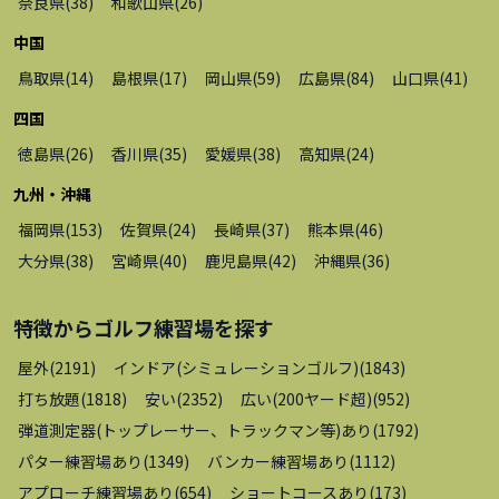
奈良県
(
38
)
和歌山県
(
26
)
中国
鳥取県
(
14
)
島根県
(
17
)
岡山県
(
59
)
広島県
(
84
)
山口県
(
41
)
四国
徳島県
(
26
)
香川県
(
35
)
愛媛県
(
38
)
高知県
(
24
)
九州・沖縄
福岡県
(
153
)
佐賀県
(
24
)
長崎県
(
37
)
熊本県
(
46
)
大分県
(
38
)
宮崎県
(
40
)
鹿児島県
(
42
)
沖縄県
(
36
)
特徴から
ゴルフ練習場
を探す
屋外
(
2191
)
インドア(シミュレーションゴルフ)
(
1843
)
打ち放題
(
1818
)
安い
(
2352
)
広い(200ヤード超)
(
952
)
弾道測定器(トップレーサー、トラックマン等)あり
(
1792
)
パター練習場あり
(
1349
)
バンカー練習場あり
(
1112
)
アプローチ練習場あり
(
654
)
ショートコースあり
(
173
)