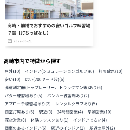
高崎・前橋でおすすめの安いゴルフ練習場
７選【打ちっぱなし】
2022-06-21
高崎市
内で特徴から探す
屋外
(
10
)
インドア(シミュレーションゴルフ)
(
6
)
打ち放題
(
10
)
安い
(
10
)
広い(200ヤード超)
(
6
)
弾道測定器(トップレーサー、トラックマン等)あり
(
6
)
パター練習場あり
(
5
)
バンカー練習場あり
(
2
)
アプローチ練習場あり
(
2
)
レンタルクラブあり
(
5
)
個室打席あり
(
6
)
駅近
(
3
)
24時間営業
(
4
)
早朝営業
(
10
)
深夜営業
(
8
)
体験レッスンあり
(
1
)
インドアで安い
(
4
)
個室のあるインドア
(
6
)
駅近のインドア
(
1
)
駅近の屋外
(
2
)