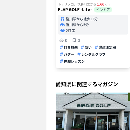
1.66
トナリノゴルフ勝川店
から
km
FLAP GOLF -Lite-
インドア
勝川駅から徒歩13分
勝川駅から5分
2打席
0
0
打ち放題
安い
弾道測定器
パター
レンタルクラブ
体験レッスン
愛知県
に関連するマガジン