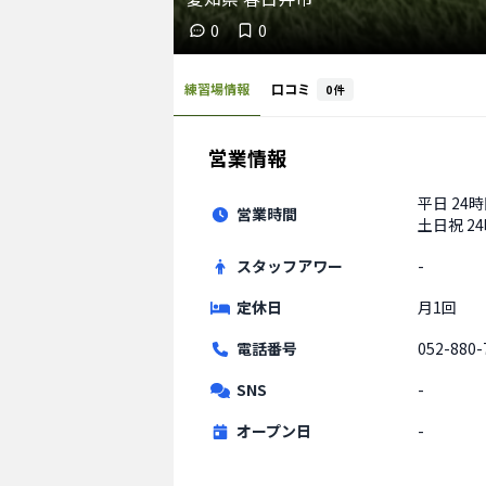
0
0
練習場情報
口コミ
0
件
営業情報
平日
24
営業時間
土日祝
2
スタッフアワー
-
定休日
月1回
電話番号
052-880-
SNS
-
オープン日
-