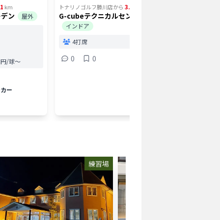
11
3.31
km
トナリノゴルフ勝川店
から
km
トナリノゴ
ーデン
G-cubeテクニカルセンター
ノリノリ
屋外
インドア
1打
4打席
0
0
0
弾道測
.0円/球〜
ンカー
練習場