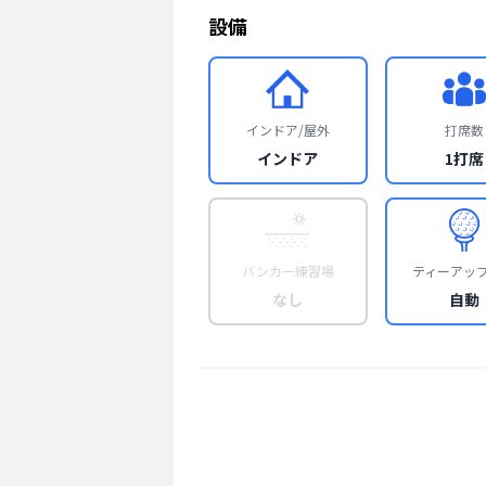
設備
インドア/屋外
打席数
インドア
1打席
バンカー練習場
ティーアッ
なし
自動