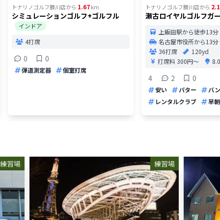
1.67
2.
トナリノゴルフ勝川店
から
km
トナリノゴルフ勝川店
から
シミュレーションゴルフ+ゴルフル
瀬古ロイヤルゴルフガ
インドア
上飯田駅から徒歩13分
4打席
名古屋市役所から13分
36打席
120yd
0
0
打席料
300円〜
8
弾道測定器
個室打席
4
2
0
安い
パター
バ
レンタルクラブ
早朝
練習場
練習場