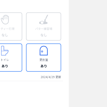
フティー打席
パター練習場
なし
なし
トイレ
更衣室
あり
あり
2024/4/29
更新