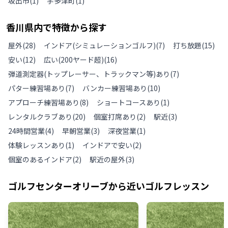
坂出市
(
1
)
宇多津町
(
1
)
香川県
内で特徴から探す
屋外
(
28
)
インドア(シミュレーションゴルフ)
(
7
)
打ち放題
(
15
)
安い
(
12
)
広い(200ヤード超)
(
16
)
弾道測定器(トップレーサー、トラックマン等)あり
(
7
)
パター練習場あり
(
7
)
バンカー練習場あり
(
10
)
アプローチ練習場あり
(
8
)
ショートコースあり
(
1
)
レンタルクラブあり
(
20
)
個室打席あり
(
2
)
駅近
(
3
)
24時間営業
(
4
)
早朝営業
(
3
)
深夜営業
(
1
)
体験レッスンあり
(
1
)
インドアで安い
(
2
)
個室のあるインドア
(
2
)
駅近の屋外
(
3
)
ゴルフセンターオリーブ
から近いゴルフレッスン