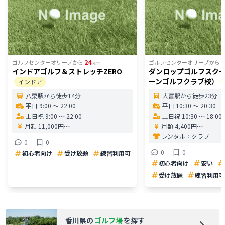
24
3
ゴルフセンターオリーブ
から
km
ゴルフセンターオリーブ
から
インドアゴルフ＆ストレッチZERO
ダンロップゴルフスク
ーンゴルフクラブ校）
インドア
八栗駅から徒歩14分
大富駅から徒歩23分
平日 9:00 〜 22:00
平日 10:30 〜 20:30
土日祝 9:00 〜 22:00
土日祝 10:30 〜 18:00
月額 11,000円〜
月額 4,400円〜
レンタル：
クラブ
0
0
0
0
初心者向け
受け放題
練習利用可
初心者向け
安い
受け放題
練習利用可
香川県
の
ゴルフ場
を探す