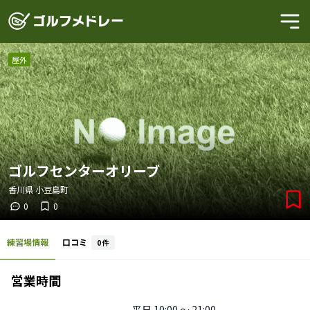
屋外
ゴルフセンターオリーブ
香川県
小豆島町
0
0
練習場情報
口コミ
0
件
営業時間
平日
10:00 〜 21:00