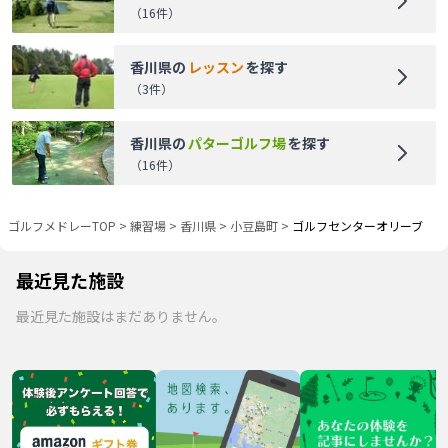
（
16
件）
香川県
の
レッスン
を探す
（
3
件）
香川県
の
パターゴルフ場
を探す
（
16
件）
ゴルフメドレーTOP
>
練習場
>
香川県
>
小豆島町
>
ゴルフセンターオリーブ
最近見た施設
最近見た施設はまだありません。