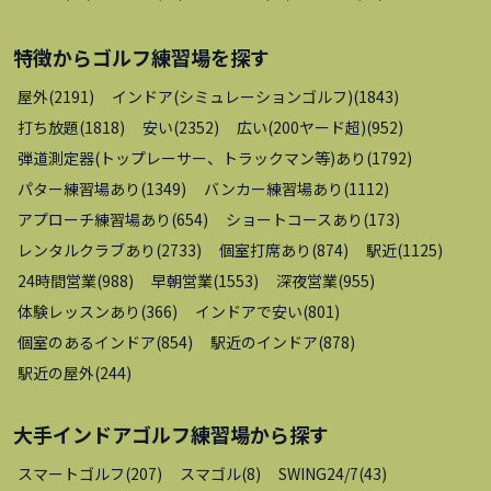
特徴から
ゴルフ練習場
を探す
屋外
(
2191
)
インドア(シミュレーションゴルフ)
(
1843
)
打ち放題
(
1818
)
安い
(
2352
)
広い(200ヤード超)
(
952
)
弾道測定器(トップレーサー、トラックマン等)あり
(
1792
)
パター練習場あり
(
1349
)
バンカー練習場あり
(
1112
)
アプローチ練習場あり
(
654
)
ショートコースあり
(
173
)
レンタルクラブあり
(
2733
)
個室打席あり
(
874
)
駅近
(
1125
)
24時間営業
(
988
)
早朝営業
(
1553
)
深夜営業
(
955
)
体験レッスンあり
(
366
)
インドアで安い
(
801
)
個室のあるインドア
(
854
)
駅近のインドア
(
878
)
駅近の屋外
(
244
)
大手インドアゴルフ練習場
から探す
スマートゴルフ
(
207
)
スマゴル
(
8
)
SWING24/7
(
43
)