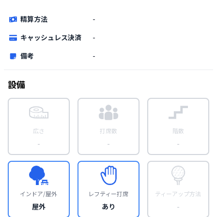
精算方法
-
キャッシュレス決済
-
備考
-
設備
広さ
打席数
階数
-
-
-
インドア/屋外
レフティー打席
ティーアップ方法
屋外
あり
-