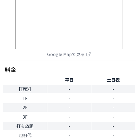
Google Mapで見る
料金
平日
土日祝
打席料
-
-
1F
-
-
2F
-
-
3F
-
-
打ち放題
-
-
照明代
-
-