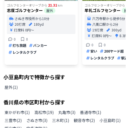
21.31
2
ゴルフセンターオリーブ
から
km
ゴルフセンターオリーブ
から
志度ゴルフセンター
牟礼ゴルフセンター
屋外
屋
さぬき市役所から10分
六万寺駅から徒歩5分
20打席
180yd
八栗口駅から2分
打席料
0円〜
19打席
300yd
打席料
0円〜
8.3
0
0
0
0
打ち放題
バンカー
安い
200ヤード超
レンタルクラブ
レンタルクラブ
駅近
小豆島町
内で特徴から探す
屋外
(
1
)
香川県
の
市区町村から探す
東かがわ市
(
1
)
高松市
(
19
)
丸亀市
(
3
)
善通寺市
(
1
)
三豊市
(
2
)
さぬき市
(
3
)
三木町
(
1
)
観音寺市
(
2
)
小豆島町
(
1
)