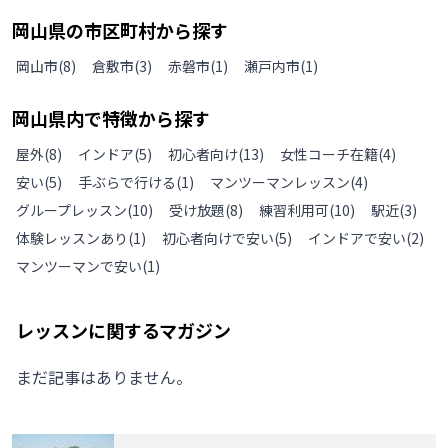
岡山県
の
市区町村から探す
岡山市
(
8
)
倉敷市
(
3
)
赤磐市
(
1
)
瀬戸内市
(
1
)
岡山県
内で特徴から探す
屋外
(
8
)
インドア
(
5
)
初心者向け
(
13
)
女性コーチ在籍
(
4
)
安い
(
5
)
手ぶらで行ける
(
1
)
マンツーマンレッスン
(
4
)
グループレッスン
(
10
)
受け放題
(
8
)
練習利用可
(
10
)
駅近
(
3
)
体験レッスンあり
(
1
)
初心者向けで安い
(
5
)
インドアで安い
(
2
)
マンツーマンで安い
(
1
)
レッスンに関するマガジン
まだ記事はありません。