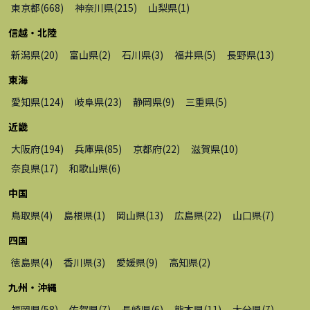
東京都
(
668
)
神奈川県
(
215
)
山梨県
(
1
)
信越・北陸
新潟県
(
20
)
富山県
(
2
)
石川県
(
3
)
福井県
(
5
)
長野県
(
13
)
東海
愛知県
(
124
)
岐阜県
(
23
)
静岡県
(
9
)
三重県
(
5
)
近畿
大阪府
(
194
)
兵庫県
(
85
)
京都府
(
22
)
滋賀県
(
10
)
奈良県
(
17
)
和歌山県
(
6
)
中国
鳥取県
(
4
)
島根県
(
1
)
岡山県
(
13
)
広島県
(
22
)
山口県
(
7
)
四国
徳島県
(
4
)
香川県
(
3
)
愛媛県
(
9
)
高知県
(
2
)
九州・沖縄
福岡県
(
58
)
佐賀県
(
7
)
長崎県
(
6
)
熊本県
(
11
)
大分県
(
7
)