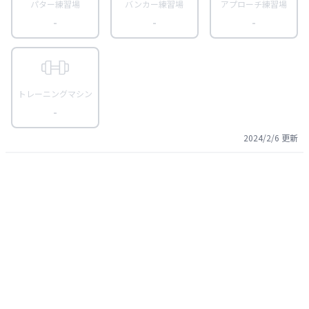
パター練習場
バンカー練習場
アプローチ練習場
-
-
-
トレーニングマシン
-
2024/2/6
更新