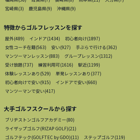
宮崎県
(
3
)
鹿児島県
(
9
)
沖縄県
(
9
)
特徴から
ゴルフレッスン
を探す
屋外
(
489
)
インドア
(
1434
)
初心者向け
(
1897
)
女性コーチ在籍
(
563
)
安い
(
927
)
手ぶらで行ける
(
362
)
マンツーマンレッスン
(
883
)
グループレッスン
(
1312
)
受け放題
(
737
)
練習利用可
(
1616
)
駅近
(
1199
)
体験レッスンあり
(
529
)
単発レッスンあり
(
377
)
初心者向けで安い
(
915
)
インドアで安い
(
660
)
マンツーマンで安い
(
417
)
大手ゴルフスクール
から探す
ブリヂストンゴルフアカデミー
(
80
)
ライザップゴルフ(RIZAP GOLF)
(
21
)
ゴルフテック(GOLFTEC by GDO)
(
11
)
ステップゴルフ
(
119
)