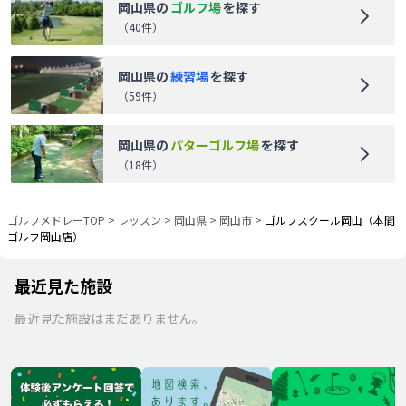
岡山県
の
ゴルフ場
を探す
（
40
件）
岡山県
の
練習場
を探す
（
59
件）
岡山県
の
パターゴルフ場
を探す
（
18
件）
ゴルフメドレーTOP
>
レッスン
>
岡山県
>
岡山市
>
ゴルフスクール岡山（本間
ゴルフ岡山店）
最近見た施設
最近見た施設はまだありません。