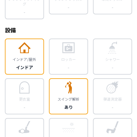
グ
-
-
-
設備
インドア/屋外
ロッカー
シャワー
インドア
-
-
更衣室
スイング解析
弾道測定器
-
あり
-