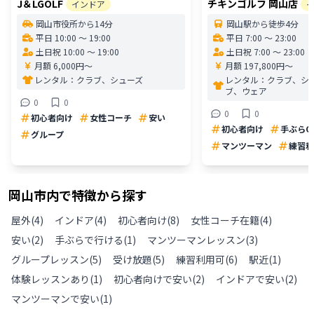
J＆LGOLF
チキンゴルフ 岡山店
インドア
岡山市役所から14分
岡山駅から徒歩4分
平日 10:00 〜 19:00
平日 7:00 〜 23:00
土日祝 10:00 〜 19:00
土日祝 7:00 〜 23:00
月額 6,000円〜
月額 197,800円〜
レンタル：
クラブ、シューズ
レンタル：
クラブ、シ
ブ、ウェア
0
0
0
0
初心者向け
女性コーチ
安い
初心者向け
手ぶらO
グループ
マンツーマン
練習利
岡山市
内で特徴から探す
屋外
(
4
)
インドア
(
4
)
初心者向け
(
8
)
女性コーチ在籍
(
4
)
安い
(
2
)
手ぶらで行ける
(
1
)
マンツーマンレッスン
(
3
)
グループレッスン
(
5
)
受け放題
(
5
)
練習利用可
(
6
)
駅近
(
1
)
体験レッスンあり
(
1
)
初心者向けで安い
(
2
)
インドアで安い
(
2
)
マンツーマンで安い
(
1
)