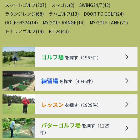
スマートゴルフ
(
207
)
スマゴル
(
8
)
SWING24/7
(
43
)
ラウンジレンジ
(
68
)
ラハゴルフ
(
13
)
DOOR TO GOLF
(
24
)
GOLFERS24
(
14
)
MY GOLF RANGE
(
14
)
MY GOLF LANE
(
21
)
トナリノゴルフ
(
14
)
FiT24
(
43
)
ゴルフ場
を探す
（
1967
件）
練習場
を探す
（
4046
件）
レッスン
を探す
（
1929
件）
パターゴルフ場
を探す
（
1129
件）