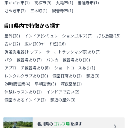
東かがわ市
(
1
)
高松市
(
9
)
丸亀市
(
1
)
善通寺市
(
1
)
さぬき市
(
2
)
三木町
(
1
)
観音寺市
(
1
)
香川県
内で特徴から探す
屋外
(
28
)
インドア(シミュレーションゴルフ)
(
7
)
打ち放題
(
15
)
安い
(
12
)
広い(200ヤード超)
(
16
)
弾道測定器(トップレーサー、トラックマン等)あり
(
7
)
パター練習場あり
(
7
)
バンカー練習場あり
(
10
)
アプローチ練習場あり
(
8
)
ショートコースあり
(
1
)
レンタルクラブあり
(
20
)
個室打席あり
(
2
)
駅近
(
3
)
24時間営業
(
4
)
早朝営業
(
3
)
深夜営業
(
1
)
体験レッスンあり
(
1
)
インドアで安い
(
2
)
個室のあるインドア
(
2
)
駅近の屋外
(
3
)
香川県
の
ゴルフ場
を探す