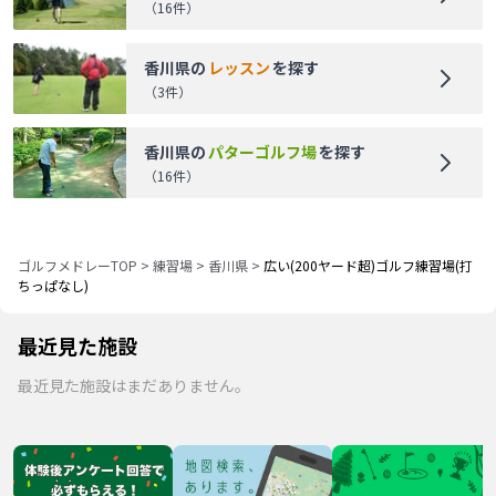
（
16
件）
香川県
の
レッスン
を探す
（
3
件）
香川県
の
パターゴルフ場
を探す
（
16
件）
ゴルフメドレーTOP
>
練習場
>
香川県
>
広い(200ヤード超)ゴルフ練習場(打
ちっぱなし)
最近見た施設
最近見た施設はまだありません。