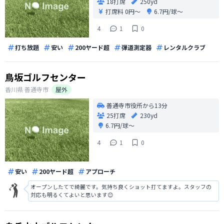
18打席
250yd
打席料
0円〜
6.7円/球〜
4
1
0
打ち放題
安い
200ヤード超
弾道測定器
レンタルクラブ
鳥坂ゴルフセンター
香川県
善通寺市
屋外
善通寺市役所から13分
25打席
230yd
6.7円/球〜
4
1
0
安い
200ヤード超
アプローチ
オープンしたてで綺麗です。気持ち良くショット打てますよ。スタッフの
対応も明るくてよいと思います😊