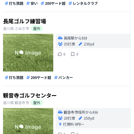
打ち放題
安い
200ヤード超
レンタルクラブ
長尾ゴルフ練習場
香川県
さぬき市
屋外
長尾駅から8分
35打席
230yd
0
0
打ち放題
200ヤード超
バンカー
観音寺ゴルフセンター
香川県
観音寺市
屋外
観音寺市役所から6分
20打席
250yd
打席料
0円〜