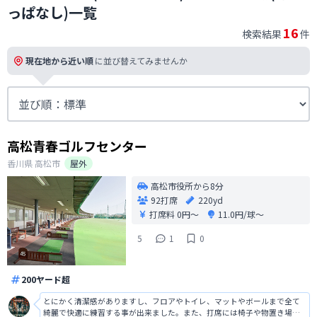
っぱなし)一覧
16
検索結果
件
現在地から近い順
に並び替えてみませんか
高松青春ゴルフセンター
香川県
高松市
屋外
高松市役所から8分
92打席
220yd
打席料
0円〜
11.0円/球〜
5
1
0
200ヤード超
とにかく清潔感がありますし、フロアやトイレ、マットやボールまで全て
綺麗で快適に練習する事が出来ました。また、打席には椅子や物置き場が