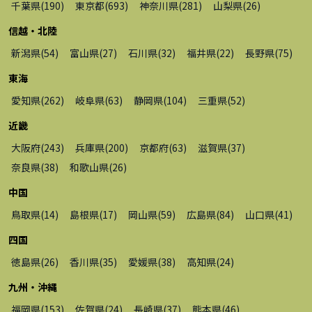
千葉県
(
190
)
東京都
(
693
)
神奈川県
(
281
)
山梨県
(
26
)
信越・北陸
新潟県
(
54
)
富山県
(
27
)
石川県
(
32
)
福井県
(
22
)
長野県
(
75
)
東海
愛知県
(
262
)
岐阜県
(
63
)
静岡県
(
104
)
三重県
(
52
)
近畿
大阪府
(
243
)
兵庫県
(
200
)
京都府
(
63
)
滋賀県
(
37
)
奈良県
(
38
)
和歌山県
(
26
)
中国
鳥取県
(
14
)
島根県
(
17
)
岡山県
(
59
)
広島県
(
84
)
山口県
(
41
)
四国
徳島県
(
26
)
香川県
(
35
)
愛媛県
(
38
)
高知県
(
24
)
九州・沖縄
福岡県
(
153
)
佐賀県
(
24
)
長崎県
(
37
)
熊本県
(
46
)