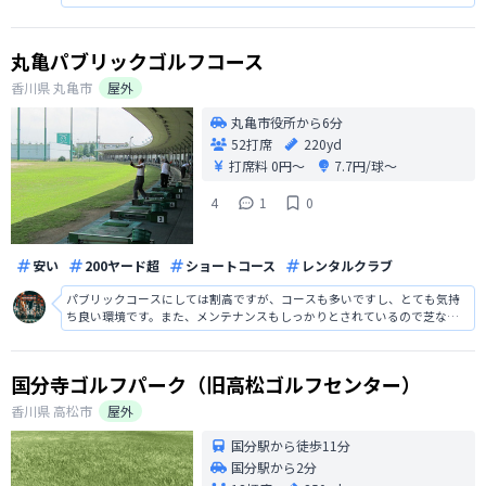
設置されていますし、レッスンも充実していて練習するにはとても助かり
ます。ボールも自動ですし、スタッフの方も親切で気持ちが良い練習場で
した。
丸亀パブリックゴルフコース
香川県
丸亀市
屋外
丸亀市役所から6分
52打席
220yd
打席料
0円〜
7.7円/球〜
4
1
0
安い
200ヤード超
ショートコース
レンタルクラブ
パブリックコースにしては割高ですが、コースも多いですし、とても気持
ち良い環境です。また、メンテナンスもしっかりとされているので芝など
も綺麗でしたし、難易度もあるので中級者や上級者の方でも楽しめると思
います。週末は人が多くとても混雑しますが、打ちっぱなしも併設されて
いてとても便利でした。
国分寺ゴルフパーク（旧高松ゴルフセンター）
香川県
高松市
屋外
国分駅から徒歩11分
国分駅から2分