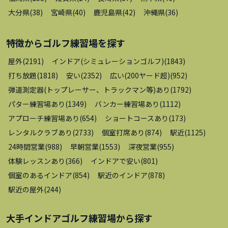
大分県
(
38
)
宮崎県
(
40
)
鹿児島県
(
42
)
沖縄県
(
36
)
特徴から
ゴルフ練習場
を探す
屋外
(
2191
)
インドア(シミュレーションゴルフ)
(
1843
)
打ち放題
(
1818
)
安い
(
2352
)
広い(200ヤード超)
(
952
)
弾道測定器(トップレーサー、トラックマン等)あり
(
1792
)
パター練習場あり
(
1349
)
バンカー練習場あり
(
1112
)
アプローチ練習場あり
(
654
)
ショートコースあり
(
173
)
レンタルクラブあり
(
2733
)
個室打席あり
(
874
)
駅近
(
1125
)
24時間営業
(
988
)
早朝営業
(
1553
)
深夜営業
(
955
)
体験レッスンあり
(
366
)
インドアで安い
(
801
)
個室のあるインドア
(
854
)
駅近のインドア
(
878
)
駅近の屋外
(
244
)
大手インドアゴルフ練習場
から探す