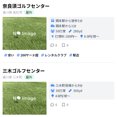
奈良須ゴルフセンター
香川県
高松市
屋外
岡本駅から徒歩1分
岡本駅から1分
50打席
280yd
打席料
180円〜
6.0円/球〜
0
0
安い
200ヤード超
レンタルクラブ
駅近
三木ゴルフセンター
香川県
三木町
屋外
三木町役場から9分
30打席
300yd
4.8円/球〜
0
0