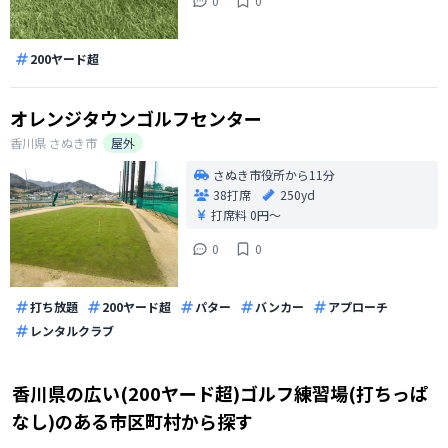
0
0
200ヤード超
オレンジタウンゴルフセンター
香川県
さぬき市
屋外
さぬき市役所から11分
38打席
250yd
打席料
0円〜
0
0
打ち放題
200ヤード超
パター
バンカー
アプローチ
レンタルクラブ
香川県
の
広い(200ヤード超)ゴルフ練習場(打ちっぱ
なし)のある
市区町村から探す