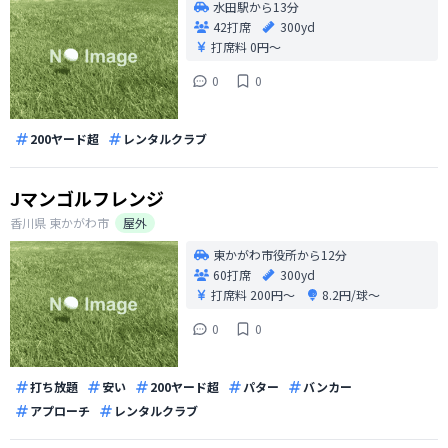
水田駅から13分
42打席
300yd
打席料
0円〜
0
0
200ヤード超
レンタルクラブ
Jマンゴルフレンジ
香川県
東かがわ市
屋外
東かがわ市役所から12分
60打席
300yd
打席料
200円〜
8.2円/球〜
0
0
打ち放題
安い
200ヤード超
パター
バンカー
アプローチ
レンタルクラブ