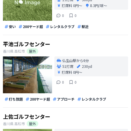
打席料
0円〜
8.3円/球〜
0
0
安い
200ヤード超
レンタルクラブ
駅近
平池ゴルフセンター
香川県
高松市
屋外
仏生山駅から6分
51打席
230yd
打席料
0円〜
0
0
打ち放題
200ヤード超
アプローチ
レンタルクラブ
上佐ゴルフセンター
香川県
高松市
屋外