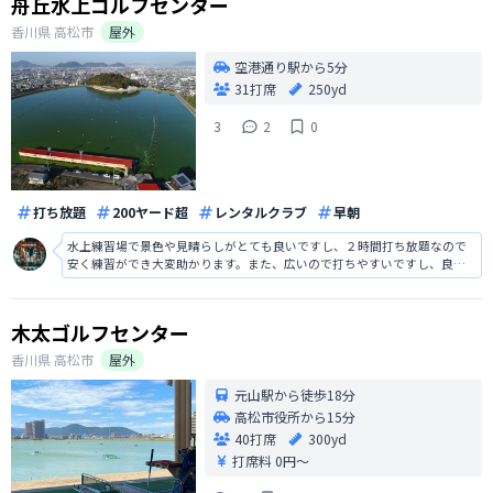
舟丘水上ゴルフセンター
香川県
高松市
屋外
空港通り駅から5分
31打席
250yd
3
2
0
打ち放題
200ヤード超
レンタルクラブ
早朝
水上練習場で景色や見晴らしがとても良いですし、２時間打ち放題なので
安く練習ができ大変助かります。また、広いので打ちやすいですし、良い
ロケーションの中で爽快に練習をできる場所で、とても快適な時間を過ご
す事が出来ました。
木太ゴルフセンター
香川県
高松市
屋外
元山駅から徒歩18分
高松市役所から15分
40打席
300yd
打席料
0円〜