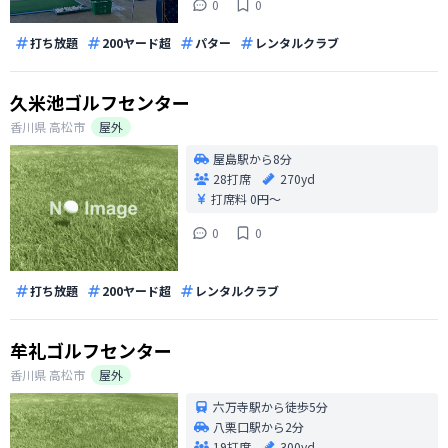
0
0
打ち放題
200ヤード超
パター
レンタルクラブ
久米池ゴルフセンター
香川県
高松市
屋外
屋島駅から8分
28打席
270yd
打席料
0円〜
0
0
打ち放題
200ヤード超
レンタルクラブ
牟礼ゴルフセンター
香川県
高松市
屋外
六万寺駅から徒歩5分
八栗口駅から2分
19打席
300yd