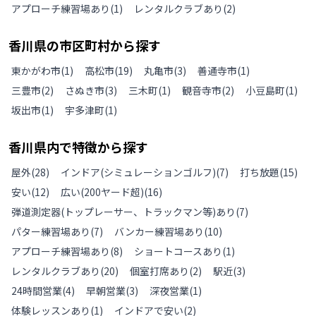
アプローチ練習場あり
(
1
)
レンタルクラブあり
(
2
)
香川県
の
市区町村から探す
東かがわ市
(
1
)
高松市
(
19
)
丸亀市
(
3
)
善通寺市
(
1
)
三豊市
(
2
)
さぬき市
(
3
)
三木町
(
1
)
観音寺市
(
2
)
小豆島町
(
1
)
坂出市
(
1
)
宇多津町
(
1
)
香川県
内で特徴から探す
屋外
(
28
)
インドア(シミュレーションゴルフ)
(
7
)
打ち放題
(
15
)
安い
(
12
)
広い(200ヤード超)
(
16
)
弾道測定器(トップレーサー、トラックマン等)あり
(
7
)
パター練習場あり
(
7
)
バンカー練習場あり
(
10
)
アプローチ練習場あり
(
8
)
ショートコースあり
(
1
)
レンタルクラブあり
(
20
)
個室打席あり
(
2
)
駅近
(
3
)
24時間営業
(
4
)
早朝営業
(
3
)
深夜営業
(
1
)
体験レッスンあり
(
1
)
インドアで安い
(
2
)