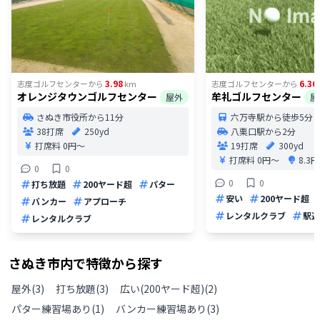
3.98
6.36
志度ゴルフセンター
から
km
志度ゴルフセンター
から
オレンジタウンゴルフセンター
牟礼ゴルフセンター
屋外
屋
さぬき市役所から11分
六万寺駅から徒歩5分
38打席
250yd
八栗口駅から2分
打席料
0円〜
19打席
300yd
打席料
0円〜
8.3
0
0
0
0
打ち放題
200ヤード超
パター
安い
200ヤード超
バンカー
アプローチ
レンタルクラブ
駅近
レンタルクラブ
さぬき市
内で特徴から探す
屋外
(
3
)
打ち放題
(
3
)
広い(200ヤード超)
(
2
)
パター練習場あり
(
1
)
バンカー練習場あり
(
3
)