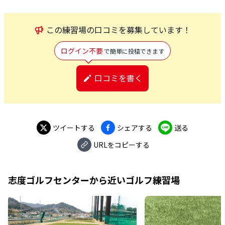
この
練習場
の口コミを募集しています！
ログイン不要
で簡単に投稿できます
口コミを書く
ツイートする
シェアする
送る
URLをコピーする
志度ゴルフセンター
から近いゴルフ練習場