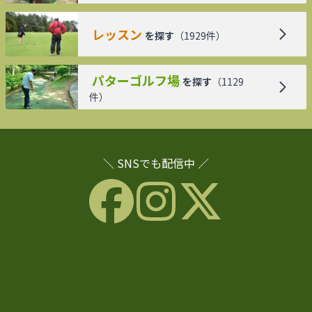
レッスン
を探す
（
1929
件）
パターゴルフ場
を探す
（
1129
件）
＼ SNSでも配信中 ／