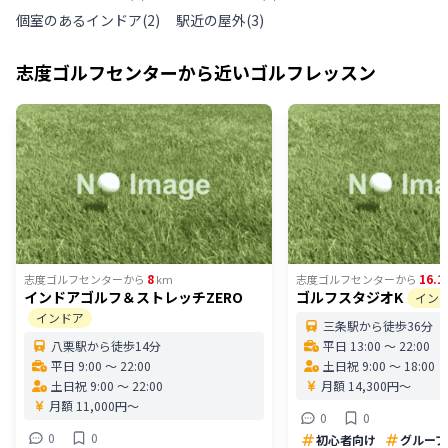
個室のあるインドア
(
2
)
駅近の屋外
(
3
)
志度ゴルフセンター
から近いゴルフレッスン
8
16.1
志度ゴルフセンター
から
km
志度ゴルフセンター
から
インドアゴルフ＆ストレッチZERO
ゴルフスタジオK
イン
インドア
三条駅から徒歩36分
八栗駅から徒歩14分
平日 13:00 〜 22:00
平日 9:00 〜 22:00
土日祝 9:00 〜 18:00
土日祝 9:00 〜 22:00
月額 14,300円〜
月額 11,000円〜
0
0
0
0
初心者向け
グループ