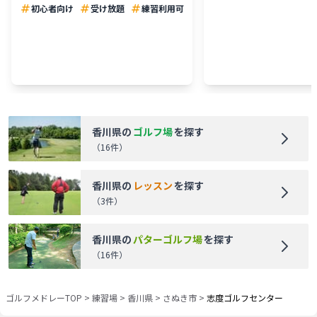
初心者向け
受け放題
練習利用可
香川県
の
ゴルフ場
を探す
（
16
件）
香川県
の
レッスン
を探す
（
3
件）
香川県
の
パターゴルフ場
を探す
（
16
件）
ゴルフメドレーTOP
>
練習場
>
香川県
>
さぬき市
>
志度ゴルフセンター