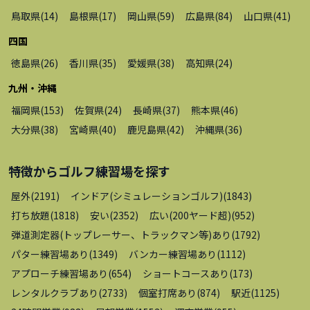
鳥取県
(
14
)
島根県
(
17
)
岡山県
(
59
)
広島県
(
84
)
山口県
(
41
)
四国
徳島県
(
26
)
香川県
(
35
)
愛媛県
(
38
)
高知県
(
24
)
九州・沖縄
福岡県
(
153
)
佐賀県
(
24
)
長崎県
(
37
)
熊本県
(
46
)
大分県
(
38
)
宮崎県
(
40
)
鹿児島県
(
42
)
沖縄県
(
36
)
特徴から
ゴルフ練習場
を探す
屋外
(
2191
)
インドア(シミュレーションゴルフ)
(
1843
)
打ち放題
(
1818
)
安い
(
2352
)
広い(200ヤード超)
(
952
)
弾道測定器(トップレーサー、トラックマン等)あり
(
1792
)
パター練習場あり
(
1349
)
バンカー練習場あり
(
1112
)
アプローチ練習場あり
(
654
)
ショートコースあり
(
173
)
レンタルクラブあり
(
2733
)
個室打席あり
(
874
)
駅近
(
1125
)