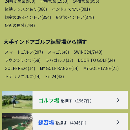
24時間営業
(
988
)
早朝営業
(
1553
)
深夜営業
(
955
)
体験レッスンあり
(
366
)
インドアで安い
(
801
)
個室のあるインドア
(
854
)
駅近のインドア
(
878
)
駅近の屋外
(
244
)
大手インドアゴルフ練習場
から探す
スマートゴルフ
(
207
)
スマゴル
(
8
)
SWING24/7
(
43
)
ラウンジレンジ
(
68
)
ラハゴルフ
(
13
)
DOOR TO GOLF
(
24
)
GOLFERS24
(
14
)
MY GOLF RANGE
(
14
)
MY GOLF LANE
(
21
)
トナリノゴルフ
(
14
)
FiT24
(
43
)
ゴルフ場
を探す
（
1967
件）
練習場
を探す
（
4046
件）