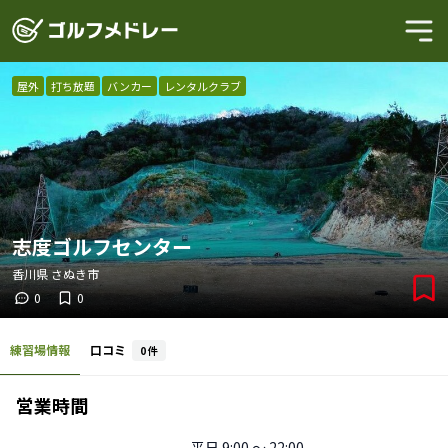
屋外
打ち放題
バンカー
レンタルクラブ
志度ゴルフセンター
香川県
さぬき市
0
0
練習場情報
口コミ
0
件
営業時間
平日
9:00 〜 22:00