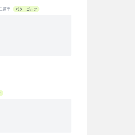
三豊市
パターゴルフ
フ