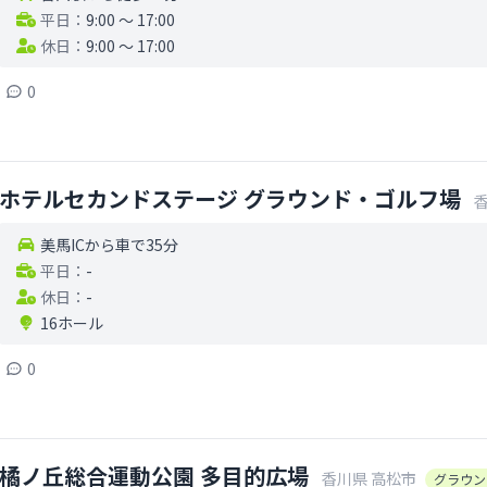
平日：
9:00 〜 17:00
休日：
9:00 〜 17:00
0
ホテルセカンドステージ グラウンド・ゴルフ場
美馬ICから車で35分
平日：
-
休日：
-
16ホール
0
橘ノ丘総合運動公園 多目的広場
香川県
高松市
グラウン