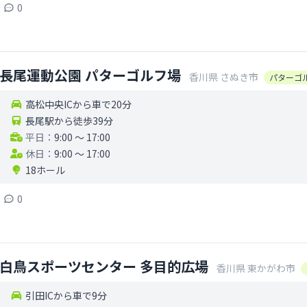
0
長尾運動公園 パターゴルフ場
香川県
さぬき市
パターゴ
高松中央ICから車で20分
長尾駅から徒歩39分
平日：
9:00 〜 17:00
休日：
9:00 〜 17:00
18ホール
0
白鳥スポーツセンター 多目的広場
香川県
東かがわ市
引田ICから車で9分