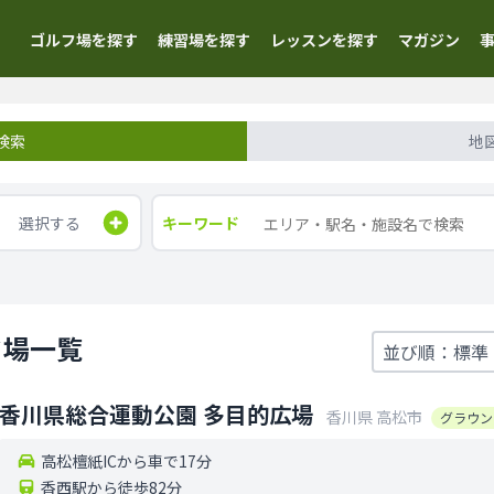
ゴルフ場を探す
練習場を探す
レッスンを探す
マガジン
検索
地
選択する
キーワード
フ場一覧
香川県総合運動公園 多目的広場
香川県
高松市
グラウン
高松檀紙ICから車で17分
香西駅から徒歩82分