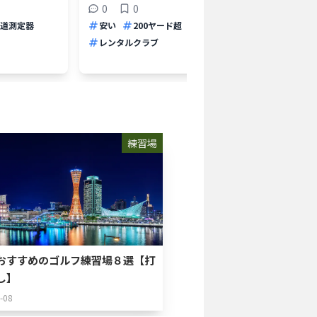
0
0
200
道測定器
安い
200ヤード超
バンカー
レンタ
レンタルクラブ
練習場
おすすめのゴルフ練習場８選【打
し】
-08