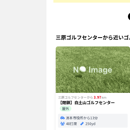
三原ゴルフセンター
から近いゴ
3.97
三原ゴルフセンター
から
km
【閉鎖】白土山ゴルフセンター
屋外
洲本市役所から13分
48打席
250yd