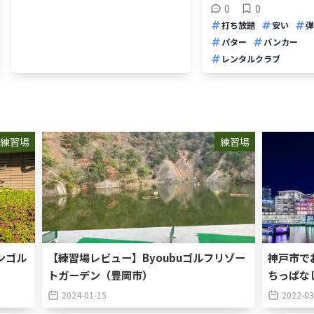
0
0
打ち放題
安い
弾
パター
バンカー
レンタルクラブ
練習場
練習場
ンゴル
【練習場レビュー】Byoubuゴルフリゾー
神戸市で
トガーデン（豊岡市）
ちっぱな
2024-01-15
2022-03