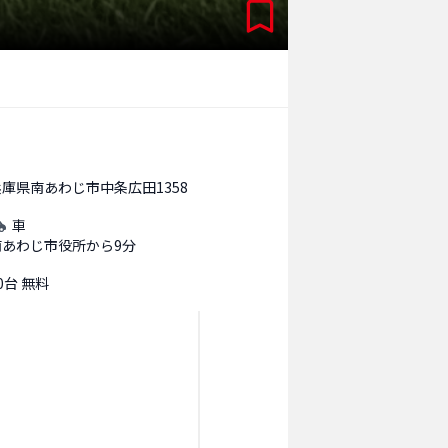
兵庫県南あわじ市中条広田1358
車
南あわじ市役所から9分
0台 無料