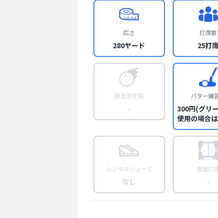
広さ
打席数
280ヤード
25打
弾道測定器
パター練
-
300円(グリ
使用の場合は5
レンタルシューズ
個室打
なし
-