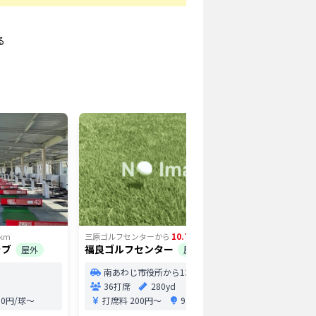
る
10.76
km
三原ゴルフセンター
から
km
三原ゴルフ
ラブ
福良ゴルフセンター
津名ゴル
屋外
屋外
南あわじ市役所から13分
淡路
36打席
280yd
18打
0.0円/球〜
打席料
200円〜
9.1円/球〜
0