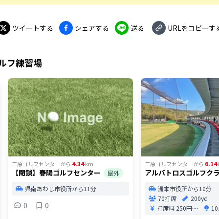
ツイートする
シェアする
送る
URLをコピーす
ルフ練習場
4.34
6.14
三原ゴルフセンター
から
km
三原ゴルフセンター
から
【閉鎖】春陽ゴルフセンター
アルバトロスゴルフク
屋外
県南あわじ市役所から11分
洲本市役所から10分
70打席
200yd
0
0
打席料
250円〜
1