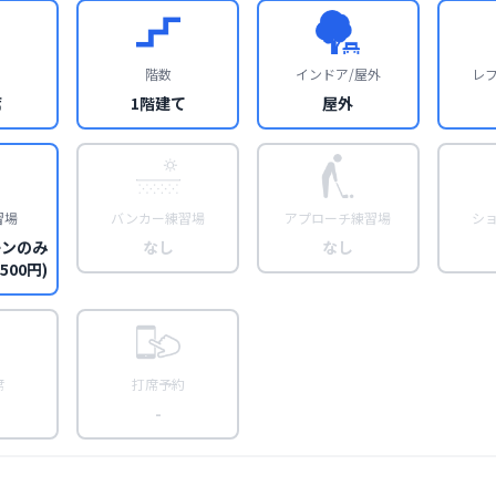
階数
インドア/屋外
レ
席
1階建て
屋外
習場
バンカー練習場
アプローチ練習場
シ
ーンのみ
なし
なし
00円)
席
打席予約
-