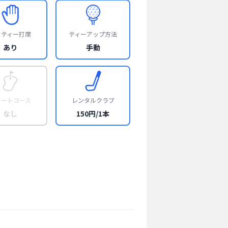
フティー打席
ティーアップ方法
あり
手動
ョートコース
レンタルクラブ
なし
150円/1本