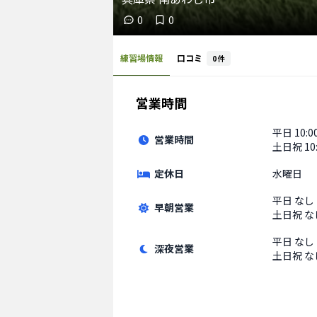
0
0
練習場情報
口コミ
0
件
営業時間
平日
10:0
営業時間
土日祝
10
定休日
水曜日
平日
なし
早朝営業
土日祝
な
平日
なし
深夜営業
土日祝
な