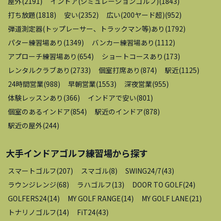
屋外
(
2191
)
インドア(シミュレーションゴルフ)
(
1843
)
打ち放題
(
1818
)
安い
(
2352
)
広い(200ヤード超)
(
952
)
弾道測定器(トップレーサー、トラックマン等)あり
(
1792
)
パター練習場あり
(
1349
)
バンカー練習場あり
(
1112
)
アプローチ練習場あり
(
654
)
ショートコースあり
(
173
)
レンタルクラブあり
(
2733
)
個室打席あり
(
874
)
駅近
(
1125
)
24時間営業
(
988
)
早朝営業
(
1553
)
深夜営業
(
955
)
体験レッスンあり
(
366
)
インドアで安い
(
801
)
個室のあるインドア
(
854
)
駅近のインドア
(
878
)
駅近の屋外
(
244
)
大手インドアゴルフ練習場
から探す
スマートゴルフ
(
207
)
スマゴル
(
8
)
SWING24/7
(
43
)
ラウンジレンジ
(
68
)
ラハゴルフ
(
13
)
DOOR TO GOLF
(
24
)
GOLFERS24
(
14
)
MY GOLF RANGE
(
14
)
MY GOLF LANE
(
21
)
トナリノゴルフ
(
14
)
FiT24
(
43
)