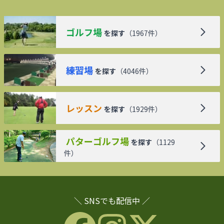
ゴルフ場
を探す
（
1967
件）
練習場
を探す
（
4046
件）
レッスン
を探す
（
1929
件）
パターゴルフ場
を探す
（
1129
件）
＼ SNSでも配信中 ／