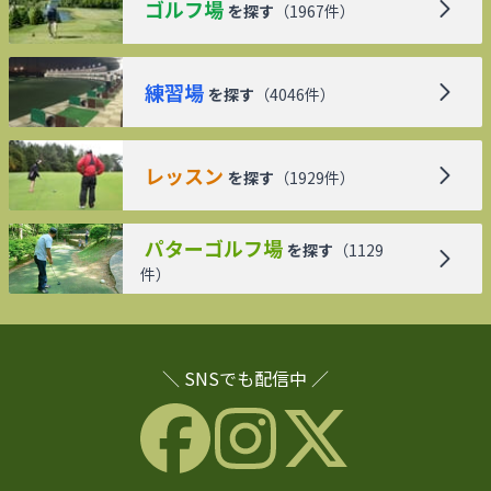
ゴルフ場
を探す
（
1967
件）
練習場
を探す
（
4046
件）
レッスン
を探す
（
1929
件）
パターゴルフ場
を探す
（
1129
件）
＼ SNSでも配信中 ／