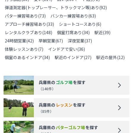
弾道測定器(トップレーサー、トラックマン等)あり
(
92
)
パター練習場あり
(
73
)
バンカー練習場あり
(
63
)
アプローチ練習場あり
(
33
)
ショートコースあり
(
6
)
レンタルクラブあり
(
148
)
個室打席あり
(
34
)
駅近
(
39
)
24時間営業
(
42
)
早朝営業
(
67
)
深夜営業
(
37
)
体験レッスンあり
(
7
)
インドアで安い
(
36
)
個室のあるインドア
(
34
)
駅近のインドア
(
27
)
駅近の屋外
(
12
)
兵庫県
の
ゴルフ場
を探す
（
146
件）
兵庫県
の
レッスン
を探す
（
85
件）
兵庫県
の
パターゴルフ場
を探す