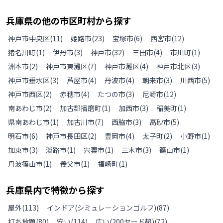
兵庫県
の
他の
市区町村から探す
神戸市中央区
(
11
)
姫路市
(
23
)
宝塚市
(
6
)
西宮市
(
12
)
猪名川町
(
1
)
伊丹市
(
3
)
神戸市
(
32
)
三田市
(
4
)
市川町
(
1
)
洲本市
(
2
)
神戸市東灘区
(
7
)
神戸市灘区
(
4
)
神戸市北区
(
3
)
神戸市垂水区
(
3
)
芦屋市
(
4
)
丹波市
(
4
)
朝来市
(
3
)
川西市
(
5
)
神戸市西区
(
2
)
赤穂市
(
4
)
たつの市
(
3
)
尼崎市
(
12
)
南あわじ市
(
2
)
加古郡播磨町
(
1
)
加西市
(
3
)
稲美町
(
1
)
県南あわじ市
(
1
)
加古川市
(
7
)
西脇市
(
3
)
高砂市
(
5
)
明石市
(
6
)
神戸市長田区
(
2
)
豊岡市
(
4
)
太子町
(
2
)
小野市
(
1
)
加東市
(
3
)
淡路市
(
1
)
宍粟市
(
1
)
三木市
(
3
)
篠山市
(
1
)
丹波篠山市
(
1
)
養父市
(
1
)
福崎町
(
1
)
兵庫県
内で特徴から探す
屋外
(
113
)
インドア(シミュレーションゴルフ)
(
87
)
打ち放題
(
80
)
安い
(
114
)
広い(200ヤード超)
(
72
)