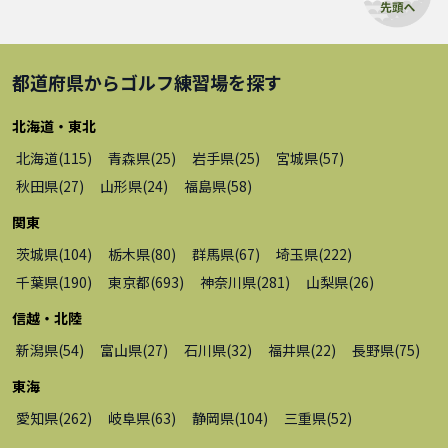
都道府県から
ゴルフ練習場
を探す
北海道・東北
北海道
(
115
)
青森県
(
25
)
岩手県
(
25
)
宮城県
(
57
)
秋田県
(
27
)
山形県
(
24
)
福島県
(
58
)
関東
茨城県
(
104
)
栃木県
(
80
)
群馬県
(
67
)
埼玉県
(
222
)
千葉県
(
190
)
東京都
(
693
)
神奈川県
(
281
)
山梨県
(
26
)
信越・北陸
新潟県
(
54
)
富山県
(
27
)
石川県
(
32
)
福井県
(
22
)
長野県
(
75
)
東海
愛知県
(
262
)
岐阜県
(
63
)
静岡県
(
104
)
三重県
(
52
)