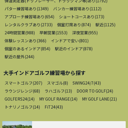
弾道測定器(トップレーサー、トラックマン等)あり
(
1792
)
パター練習場あり
(
1349
)
バンカー練習場あり
(
1112
)
アプローチ練習場あり
(
654
)
ショートコースあり
(
173
)
レンタルクラブあり
(
2733
)
個室打席あり
(
874
)
駅近
(
1125
)
24時間営業
(
988
)
早朝営業
(
1553
)
深夜営業
(
955
)
体験レッスンあり
(
366
)
インドアで安い
(
801
)
個室のあるインドア
(
854
)
駅近のインドア
(
878
)
駅近の屋外
(
244
)
大手インドアゴルフ練習場
から探す
スマートゴルフ
(
207
)
スマゴル
(
8
)
SWING24/7
(
43
)
ラウンジレンジ
(
68
)
ラハゴルフ
(
13
)
DOOR TO GOLF
(
24
)
GOLFERS24
(
14
)
MY GOLF RANGE
(
14
)
MY GOLF LANE
(
21
)
トナリノゴルフ
(
14
)
FiT24
(
43
)