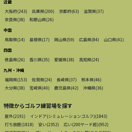
近畿
大阪府
(
243
)
兵庫県
(
200
)
京都府
(
63
)
滋賀県
(
37
)
奈良県
(
38
)
和歌山県
(
26
)
中国
鳥取県
(
14
)
島根県
(
17
)
岡山県
(
59
)
広島県
(
84
)
山口県
(
41
)
四国
徳島県
(
26
)
香川県
(
35
)
愛媛県
(
38
)
高知県
(
24
)
九州・沖縄
福岡県
(
153
)
佐賀県
(
24
)
長崎県
(
37
)
熊本県
(
46
)
大分県
(
38
)
宮崎県
(
40
)
鹿児島県
(
42
)
沖縄県
(
36
)
特徴から
ゴルフ練習場
を探す
屋外
(
2191
)
インドア(シミュレーションゴルフ)
(
1843
)
打ち放題
(
1818
)
安い
(
2352
)
広い(200ヤード超)
(
952
)