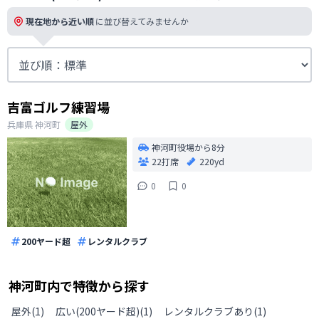
現在地から近い順
に並び替えてみませんか
吉富ゴルフ練習場
兵庫県
神河町
屋外
神河町役場から8分
22打席
220yd
0
0
200ヤード超
レンタルクラブ
神河町
内で特徴から探す
屋外
(
1
)
広い(200ヤード超)
(
1
)
レンタルクラブあり
(
1
)