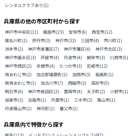
レンタルクラブあり
(
1
)
兵庫県
の
他の
市区町村から探す
神戸市中央区
(
11
)
姫路市
(
23
)
宝塚市
(
6
)
西宮市
(
12
)
猪名川町
(
1
)
伊丹市
(
3
)
神戸市
(
32
)
三田市
(
4
)
市川町
(
1
)
洲本市
(
2
)
神戸市東灘区
(
7
)
神戸市灘区
(
4
)
神戸市北区
(
3
)
神戸市垂水区
(
3
)
芦屋市
(
4
)
丹波市
(
4
)
朝来市
(
3
)
川西市
(
5
)
神戸市西区
(
2
)
赤穂市
(
4
)
たつの市
(
3
)
尼崎市
(
12
)
南あわじ市
(
2
)
加古郡播磨町
(
1
)
加西市
(
3
)
稲美町
(
1
)
県南あわじ市
(
1
)
加古川市
(
7
)
西脇市
(
3
)
高砂市
(
5
)
明石市
(
6
)
神戸市長田区
(
2
)
豊岡市
(
4
)
太子町
(
2
)
小野市
(
1
)
加東市
(
3
)
淡路市
(
1
)
宍粟市
(
1
)
三木市
(
3
)
篠山市
(
1
)
丹波篠山市
(
1
)
神河町
(
1
)
養父市
(
1
)
兵庫県
内で特徴から探す
屋外
(
113
)
インドア(シミュレーションゴルフ)
(
87
)