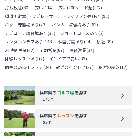
打ち放題
(
80
)
安い
(
114
)
広い(200ヤード超)
(
72
)
弾道測定器(トップレーサー、トラックマン等)あり
(
92
)
パター練習場あり
(
73
)
バンカー練習場あり
(
63
)
アプローチ練習場あり
(
33
)
ショートコースあり
(
6
)
レンタルクラブあり
(
148
)
個室打席あり
(
34
)
駅近
(
39
)
24時間営業
(
42
)
早朝営業
(
67
)
深夜営業
(
37
)
体験レッスンあり
(
7
)
インドアで安い
(
36
)
個室のあるインドア
(
34
)
駅近のインドア
(
27
)
駅近の屋外
(
12
)
兵庫県
の
ゴルフ場
を探す
（
146
件）
兵庫県
の
レッスン
を探す
（
85
件）