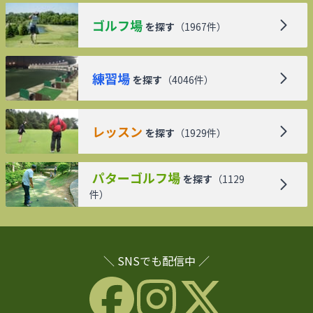
ゴルフ場
を探す
（
1967
件）
練習場
を探す
（
4046
件）
レッスン
を探す
（
1929
件）
パターゴルフ場
を探す
（
1129
件）
＼ SNSでも配信中 ／