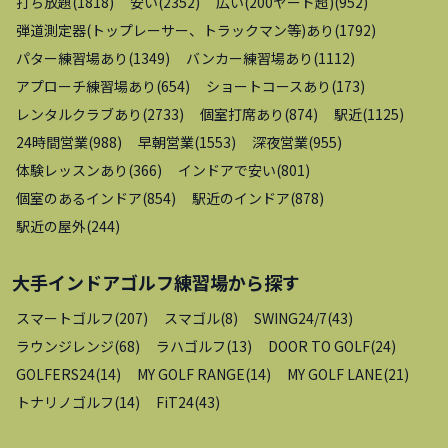
打ち放題
(
1818
)
安い
(
2352
)
広い(200ヤード超)
(
952
)
弾道測定器(トップレーサー、トラックマン等)あり
(
1792
)
パター練習場あり
(
1349
)
バンカー練習場あり
(
1112
)
アプローチ練習場あり
(
654
)
ショートコースあり
(
173
)
レンタルクラブあり
(
2733
)
個室打席あり
(
874
)
駅近
(
1125
)
24時間営業
(
988
)
早朝営業
(
1553
)
深夜営業
(
955
)
体験レッスンあり
(
366
)
インドアで安い
(
801
)
個室のあるインドア
(
854
)
駅近のインドア
(
878
)
駅近の屋外
(
244
)
大手インドアゴルフ練習場
から探す
スマートゴルフ
(
207
)
スマゴル
(
8
)
SWING24/7
(
43
)
ラウンジレンジ
(
68
)
ラハゴルフ
(
13
)
DOOR TO GOLF
(
24
)
GOLFERS24
(
14
)
MY GOLF RANGE
(
14
)
MY GOLF LANE
(
21
)
トナリノゴルフ
(
14
)
FiT24
(
43
)