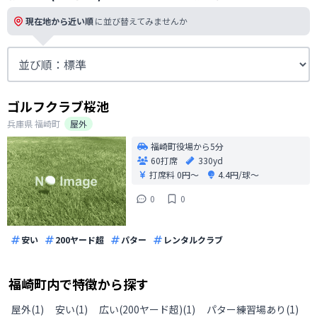
現在地から近い順
に並び替えてみませんか
ゴルフクラブ桜池
兵庫県
福崎町
屋外
福崎町役場から5分
60打席
330yd
打席料
0円〜
4.4円/球〜
0
0
安い
200ヤード超
パター
レンタルクラブ
福崎町
内で特徴から探す
屋外
(
1
)
安い
(
1
)
広い(200ヤード超)
(
1
)
パター練習場あり
(
1
)