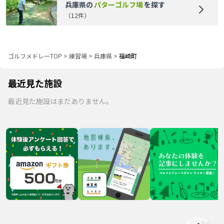
兵庫県
の
パターゴルフ場
を探す
（
12
件）
ゴルフメドレーTOP
>
練習場
>
兵庫県
>
福崎町
最近見た施設
最近見た施設はまだありません。