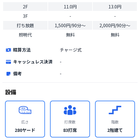
2F
11.0円
13.0円
3F
-
-
打ち放題
1,500円/90分～
2,000円/90分～
照明代
無料
無料
精算方法
チャージ式
キャッシュレス決済
-
備考
-
設備
広さ
打席数
階数
280ヤード
83打席
2階建て