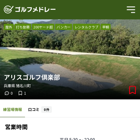
屋外
打ち放題
200ヤード超
バンカー
レンタルクラブ
早朝
アリスゴルフ倶楽部
兵庫県
猪名川町
0
1
練習場情報
口コミ
0
件
営業時間
平日
5:30 〜 22:00