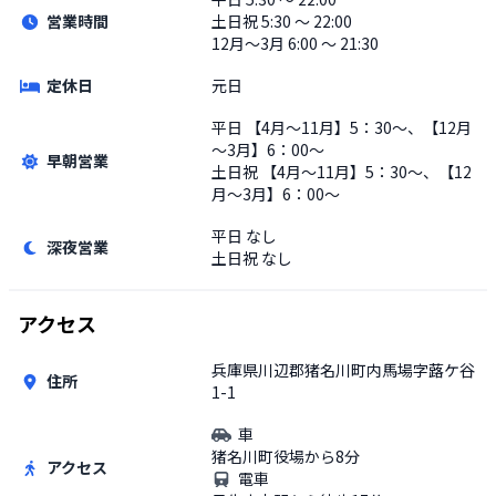
営業時間
土日祝
5:30 〜 22:00
12月〜3月 6:00 〜 21:30
定休日
元日
平日
【4月～11月】5：30～、【12月
～3月】6：00～
早朝営業
土日祝
【4月～11月】5：30～、【12
月～3月】6：00～
平日
なし
深夜営業
土日祝
なし
アクセス
兵庫県川辺郡猪名川町内馬場字蕗ケ谷
住所
1-1
車
猪名川町役場から8分
アクセス
電車