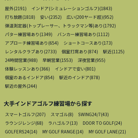
屋外
(
2191
)
インドア(シミュレーションゴルフ)
(
1843
)
打ち放題
(
1818
)
安い
(
2352
)
広い(200ヤード超)
(
952
)
弾道測定器(トップレーサー、トラックマン等)あり
(
1792
)
パター練習場あり
(
1349
)
バンカー練習場あり
(
1112
)
アプローチ練習場あり
(
654
)
ショートコースあり
(
173
)
レンタルクラブあり
(
2733
)
個室打席あり
(
874
)
駅近
(
1125
)
24時間営業
(
988
)
早朝営業
(
1553
)
深夜営業
(
955
)
体験レッスンあり
(
366
)
インドアで安い
(
801
)
個室のあるインドア
(
854
)
駅近のインドア
(
878
)
駅近の屋外
(
244
)
大手インドアゴルフ練習場
から探す
スマートゴルフ
(
207
)
スマゴル
(
8
)
SWING24/7
(
43
)
ラウンジレンジ
(
68
)
ラハゴルフ
(
13
)
DOOR TO GOLF
(
24
)
GOLFERS24
(
14
)
MY GOLF RANGE
(
14
)
MY GOLF LANE
(
21
)