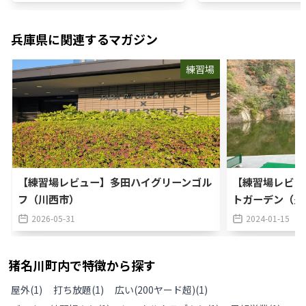
兵庫県
に関連するマガジン
練習場
【練習場レビュー】多田ハイグリーンゴル
【練習場レビュー
フ（川西市）
トガーデン（豊
2026-05-31
2024-01-15
猪名川町
内で特徴から探す
屋外
(
1
)
打ち放題
(
1
)
広い(200ヤード超)
(
1
)