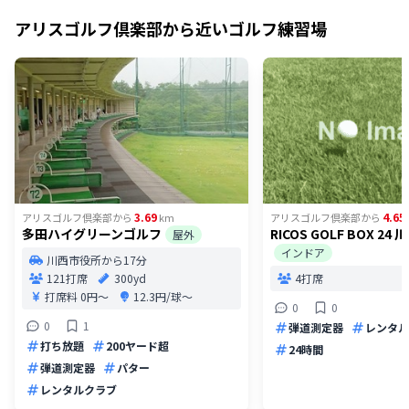
アリスゴルフ倶楽部
から近いゴルフ練習場
3.69
4.65
アリスゴルフ倶楽部
から
km
アリスゴルフ倶楽部
から
多田ハイグリーンゴルフ
RICOS GOLF BOX 2
屋外
インドア
川西市役所から17分
121打席
300yd
4打席
打席料
0円〜
12.3円/球〜
0
0
0
1
弾道測定器
レンタル
打ち放題
200ヤード超
24時間
弾道測定器
パター
レンタルクラブ