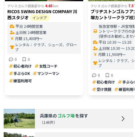
4.65
7.57
アリスゴルフ倶楽部
から
km
アリスゴルフ倶楽部
から
RICOS SWING DESIGN COMPANY 川
ブリヂストンゴルフア
西スタジオ
塚カントリークラブ校
インドア
平日 24時間営業
阪急宝塚駅・JR宝塚
ントリークラブ行の送
土日祝 24時間営業
(徒歩はお勧めしません
月額 15,400円〜
平日 10:30 〜 15:20
レンタル：
クラブ、シューズ、グロー
土日祝 10:30 〜 15:20
ブ
月額 11,900円〜
0
0
レンタル：
クラブ、シ
ブ
初心者向け
女性コーチ
手ぶらOK
マンツーマン
0
0
練習利用可
初心者向け
手ぶらO
受け放題
練習利用可
兵庫県
の
ゴルフ場
を探す
（
146
件）