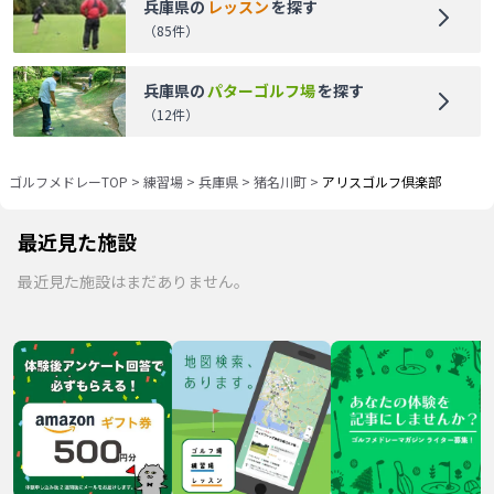
兵庫県
の
レッスン
を探す
（
85
件）
兵庫県
の
パターゴルフ場
を探す
（
12
件）
ゴルフメドレーTOP
>
練習場
>
兵庫県
>
猪名川町
>
アリスゴルフ倶楽部
最近見た施設
最近見た施設はまだありません。