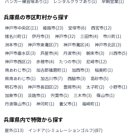
バンカー練習場あり
(
1
)
レンタルクラブあり
(
1
)
早朝営業
(
1
)
兵庫県
の
市区町村から探す
神戸市中央区
(
11
)
姫路市
(
23
)
宝塚市
(
6
)
西宮市
(
12
)
猪名川町
(
1
)
伊丹市
(
3
)
神戸市
(
32
)
三田市
(
4
)
市川町
(
1
)
洲本市
(
2
)
神戸市東灘区
(
7
)
神戸市灘区
(
4
)
神戸市北区
(
3
)
神戸市垂水区
(
3
)
芦屋市
(
4
)
丹波市
(
4
)
朝来市
(
3
)
川西市
(
5
)
神戸市西区
(
2
)
赤穂市
(
4
)
たつの市
(
3
)
尼崎市
(
12
)
南あわじ市
(
2
)
加古郡播磨町
(
1
)
加西市
(
3
)
稲美町
(
1
)
県南あわじ市
(
1
)
加古川市
(
7
)
西脇市
(
3
)
高砂市
(
5
)
明石市
(
6
)
神戸市長田区
(
2
)
豊岡市
(
4
)
太子町
(
2
)
小野市
(
1
)
加東市
(
3
)
淡路市
(
1
)
宍粟市
(
1
)
三木市
(
3
)
篠山市
(
1
)
丹波篠山市
(
1
)
神河町
(
1
)
養父市
(
1
)
福崎町
(
1
)
兵庫県
内で特徴から探す
屋外
(
113
)
インドア(シミュレーションゴルフ)
(
87
)