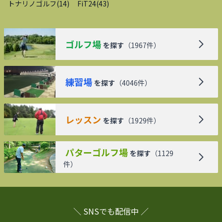
トナリノゴルフ
(
14
)
FiT24
(
43
)
ゴルフ場
を探す
（
1967
件）
練習場
を探す
（
4046
件）
レッスン
を探す
（
1929
件）
パターゴルフ場
を探す
（
1129
件）
＼ SNSでも配信中 ／