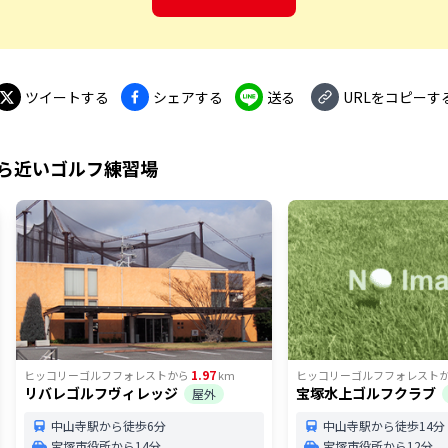
ツイートする
シェアする
送る
URLをコピーす
ら近いゴルフ練習場
1.97
ヒッコリーゴルフフォレスト
から
km
ヒッコリーゴルフフォレスト
リバレゴルフヴィレッジ
宝塚水上ゴルフクラブ
屋外
中山寺駅から徒歩6分
中山寺駅から徒歩14分
宝塚市役所から14分
宝塚市役所から12分