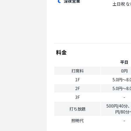
深夜営業
土日祝
な
料金
平日
打席料
0円
1F
5.0円〜8.
2F
5.0円〜8.
3F
-
500円/40分、
打ち放題
円/80分
照明代
-