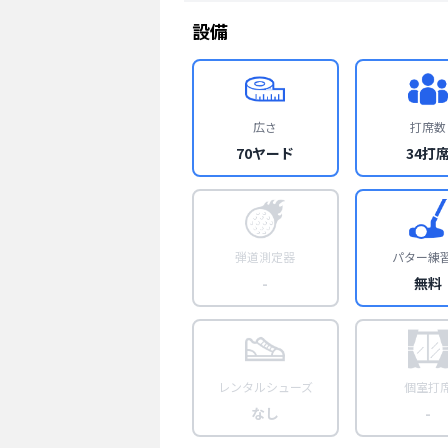
設備
広さ
打席数
70ヤード
34打
弾道測定器
パター練
-
無料
レンタルシューズ
個室打
なし
-