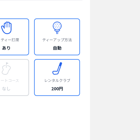
フティー打席
ティーアップ方法
あり
自動
ョートコース
レンタルクラブ
なし
200円