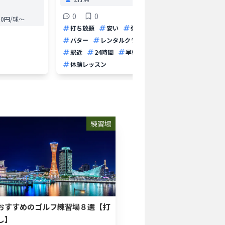
打席
0
0
0.0円/球〜
0
打ち放題
安い
弾道測定器
200
パター
レンタルクラブ
個室打席
バン
駅近
24時間
早朝
深夜
体験レッスン
練習場
おすすめのゴルフ練習場８選【打
し】