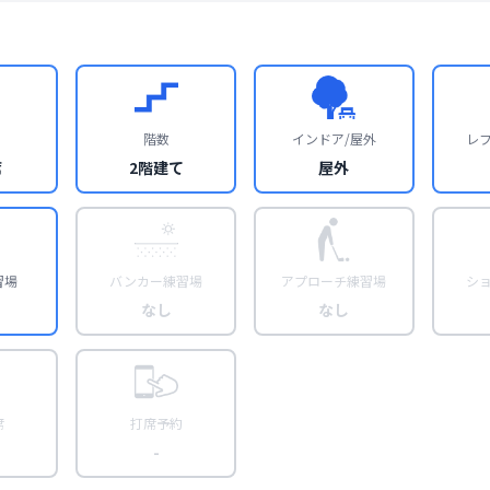
階数
インドア/屋外
レ
席
2階建て
屋外
習場
バンカー練習場
アプローチ練習場
シ
なし
なし
席
打席予約
-