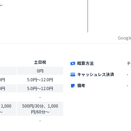
し
Goog
土日祝
精算方法
チ
0円
キャッシュレス決済
-
0円
5.0円〜12.0円
備考
-
0円
5.0円〜12.0円
-
1,000
500円/30分、1,000
～
円/60分～
-