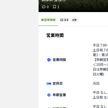
0
1
練習場情報
口コミ
0
件
営業時間
平日
7:00
土日祝
7:
第1・第3月曜
営業時間
【早朝営業
＜10月〜3
日は早朝
日火曜)
定休日
元日
平日
なし
早朝営業
土日祝
な
平日
なし