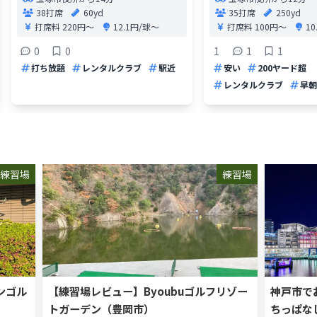
38打席
60yd
35打席
250yd
打席料
220円〜
12.1円/球〜
打席料
100円〜
1
0
0
1
1
1
打ち放題
レンタルクラブ
駅近
安い
200ヤード超
レンタルクラブ
早朝
練習場
練習場
ンゴル
【練習場レビュー】Byoubuゴルフリゾー
神戸市で
トガーデン（豊岡市）
ちっぱな