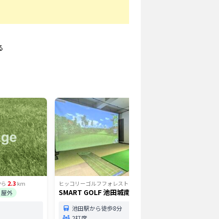
る
2.3
3.39
から
km
ヒッコリーゴルフフォレスト
から
km
ヒッコリー
SMART GOLF 池田城南店
チボリゴ
屋外
インドア
池田駅から徒歩8分
宝塚
2打席
123