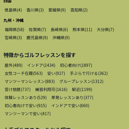
四国
徳島県
(
4
)
香川県
(
3
)
愛媛県
(
9
)
高知県
(
2
)
九州・沖縄
福岡県
(
58
)
佐賀県
(
7
)
長崎県
(
6
)
熊本県
(
11
)
大分県
(
7
)
宮崎県
(
3
)
鹿児島県
(
9
)
沖縄県
(
9
)
特徴から
ゴルフレッスン
を探す
屋外
(
489
)
インドア
(
1434
)
初心者向け
(
1897
)
女性コーチ在籍
(
563
)
安い
(
927
)
手ぶらで行ける
(
362
)
マンツーマンレッスン
(
883
)
グループレッスン
(
1312
)
受け放題
(
737
)
練習利用可
(
1616
)
駅近
(
1199
)
体験レッスンあり
(
529
)
単発レッスンあり
(
377
)
初心者向けで安い
(
915
)
インドアで安い
(
660
)
マンツーマンで安い
(
417
)