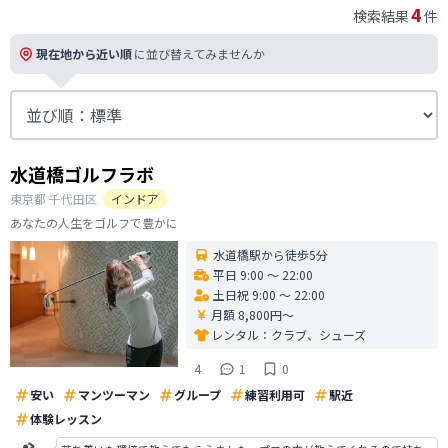
4
検索結果
件
現在地から近い順
に並び替えてみませんか
水道橋ゴルフラボ
東京都
千代田区
インドア
あなたの人生をゴルフで豊かに
水道橋駅から徒歩5分
平日 9:00 〜 22:00
土日祝 9:00 〜 22:00
月額 8,800円〜
レンタル：
クラブ、シューズ
4
1
0
安い
マンツーマン
グループ
練習利用可
駅近
体験レッスン