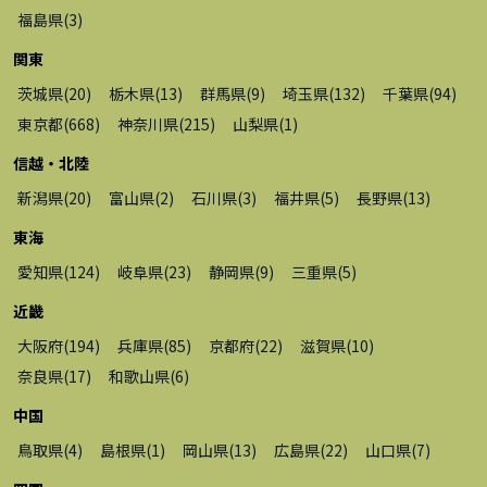
福島県
(
3
)
関東
茨城県
(
20
)
栃木県
(
13
)
群馬県
(
9
)
埼玉県
(
132
)
千葉県
(
94
)
東京都
(
668
)
神奈川県
(
215
)
山梨県
(
1
)
信越・北陸
新潟県
(
20
)
富山県
(
2
)
石川県
(
3
)
福井県
(
5
)
長野県
(
13
)
東海
愛知県
(
124
)
岐阜県
(
23
)
静岡県
(
9
)
三重県
(
5
)
近畿
大阪府
(
194
)
兵庫県
(
85
)
京都府
(
22
)
滋賀県
(
10
)
奈良県
(
17
)
和歌山県
(
6
)
中国
鳥取県
(
4
)
島根県
(
1
)
岡山県
(
13
)
広島県
(
22
)
山口県
(
7
)