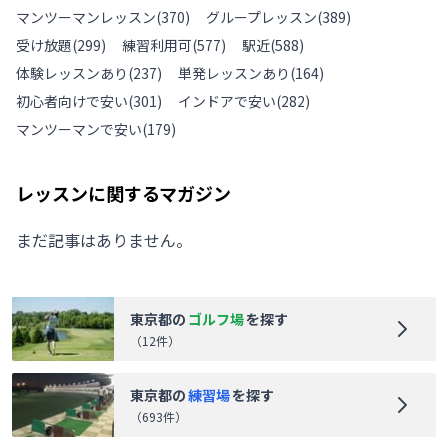
マンツーマンレッスン
(
370
)
グループレッスン
(
389
)
受け放題
(
299
)
練習利用可
(
577
)
駅近
(
588
)
体験レッスンあり
(
237
)
単発レッスンあり
(
164
)
初心者向けで安い
(
301
)
インドアで安い
(
282
)
マンツーマンで安い
(
179
)
レッスンに関するマガジン
まだ記事はありません。
東京都
の
ゴルフ場
を探す
（
12
件）
東京都
の
練習場
を探す
（
693
件）