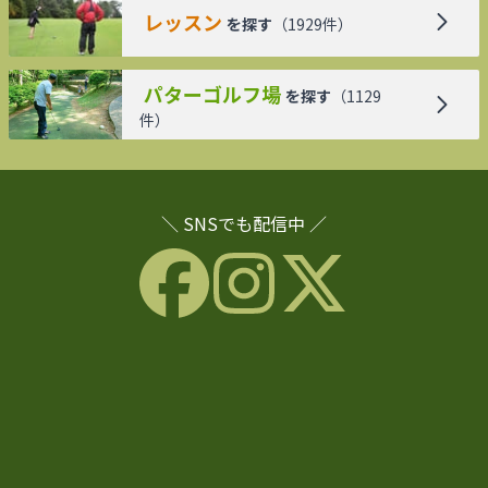
レッスン
を探す
（
1929
件）
パターゴルフ場
を探す
（
1129
件）
＼ SNSでも配信中 ／