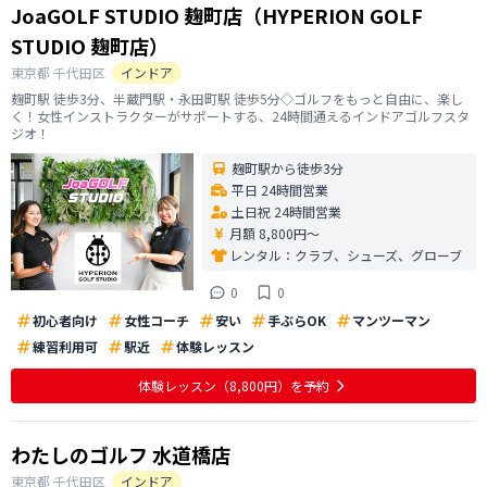
JoaGOLF STUDIO 麹町店（HYPERION GOLF
STUDIO 麹町店）
東京都
千代田区
インドア
麹町駅 徒歩3分、半蔵門駅・永田町駅 徒歩5分◇ゴルフをもっと自由に、楽し
く！女性インストラクターがサポートする、24時間通えるインドアゴルフスタ
ジオ！
麹町駅から徒歩3分
平日 24時間営業
土日祝 24時間営業
月額 8,800円〜
レンタル：
クラブ、シューズ、グローブ
0
0
初心者向け
女性コーチ
安い
手ぶらOK
マンツーマン
練習利用可
駅近
体験レッスン
体験レッスン
（8,800円）
を予約
わたしのゴルフ 水道橋店
東京都
千代田区
インドア