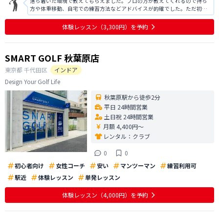
落ち着いた環境で教えてもらえました。プロの方が教えてくれるので持ち
方や体重移動、自宅での練習方法などアドバイスが的確でした。ただ初心
者なのでどんどん進んでいくスピードについていけず、初心者向けの施設
ではないのかなと思いました。今回は入会を見送らせていただきました
体験レッスン
（3,300円）
を予約
が、施設としてはとてもよいです。ありが
SMART GOLF 秋葉原店
東京都
千代田区
インドア
Design Your Golf Life
秋葉原駅から徒歩2分
平日 24時間営業
土日祝 24時間営業
月額 4,400円〜
レンタル：
クラブ
0
0
初心者向け
女性コーチ
安い
マンツーマン
練習利用可
駅近
体験レッスン
単発レッスン
体験レッスン
（4,000円）
を予約