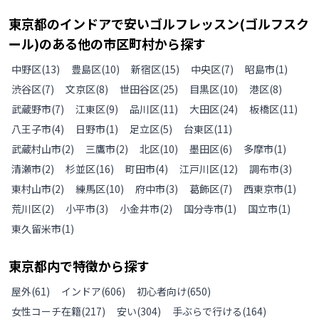
東京都
の
インドアで安いゴルフレッスン(ゴルフスク
ール)のある
他の
市区町村から探す
中野区
(
13
)
豊島区
(
10
)
新宿区
(
15
)
中央区
(
7
)
昭島市
(
1
)
渋谷区
(
7
)
文京区
(
8
)
世田谷区
(
25
)
目黒区
(
10
)
港区
(
8
)
武蔵野市
(
7
)
江東区
(
9
)
品川区
(
11
)
大田区
(
24
)
板橋区
(
11
)
八王子市
(
4
)
日野市
(
1
)
足立区
(
5
)
台東区
(
11
)
武蔵村山市
(
2
)
三鷹市
(
2
)
北区
(
10
)
墨田区
(
6
)
多摩市
(
1
)
清瀬市
(
2
)
杉並区
(
16
)
町田市
(
4
)
江戸川区
(
12
)
調布市
(
3
)
東村山市
(
2
)
練馬区
(
10
)
府中市
(
3
)
葛飾区
(
7
)
西東京市
(
1
)
荒川区
(
2
)
小平市
(
3
)
小金井市
(
2
)
国分寺市
(
1
)
国立市
(
1
)
東久留米市
(
1
)
東京都
内で特徴から探す
屋外
(
61
)
インドア
(
606
)
初心者向け
(
650
)
女性コーチ在籍
(
217
)
安い
(
304
)
手ぶらで行ける
(
164
)