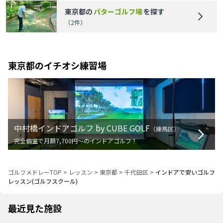
東京都
の
パターゴルフ場
を探す
（
2
件）
東京都
のイチオシ練習場
中村橋インドアゴルフ by CUBE GOLF
（
練馬区
）
完全個室で月額7,700円〜のインドアゴルフ！
ゴルフメドレーTOP
>
レッスン
>
東京都
>
千代田区
>
インドアで安いゴルフ
レッスン(ゴルフスクール)
最近見た施設