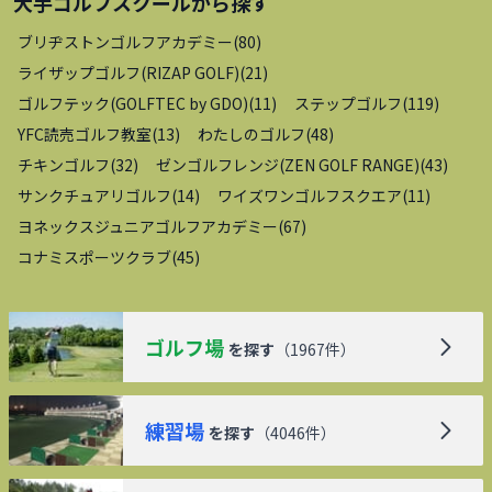
大手ゴルフスクール
から探す
ブリヂストンゴルフアカデミー
(
80
)
ライザップゴルフ(RIZAP GOLF)
(
21
)
ゴルフテック(GOLFTEC by GDO)
(
11
)
ステップゴルフ
(
119
)
YFC読売ゴルフ教室
(
13
)
わたしのゴルフ
(
48
)
チキンゴルフ
(
32
)
ゼンゴルフレンジ(ZEN GOLF RANGE)
(
43
)
サンクチュアリゴルフ
(
14
)
ワイズワンゴルフスクエア
(
11
)
ヨネックスジュニアゴルフアカデミー
(
67
)
コナミスポーツクラブ
(
45
)
ゴルフ場
を探す
（
1967
件）
練習場
を探す
（
4046
件）