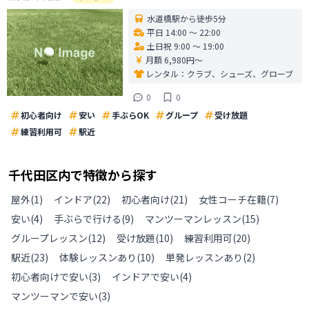
水道橋駅から徒歩5分
平日 14:00 〜 22:00
土日祝 9:00 〜 19:00
月額 6,980円〜
レンタル：
クラブ、シューズ、グローブ
0
0
初心者向け
安い
手ぶらOK
グループ
受け放題
練習利用可
駅近
千代田区
内で特徴から探す
屋外
(
1
)
インドア
(
22
)
初心者向け
(
21
)
女性コーチ在籍
(
7
)
安い
(
4
)
手ぶらで行ける
(
9
)
マンツーマンレッスン
(
15
)
グループレッスン
(
12
)
受け放題
(
10
)
練習利用可
(
20
)
駅近
(
23
)
体験レッスンあり
(
10
)
単発レッスンあり
(
2
)
初心者向けで安い
(
3
)
インドアで安い
(
4
)
マンツーマンで安い
(
3
)