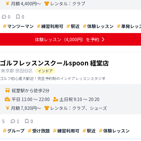
月額 4,400円〜
レンタル：
クラブ
0
0
マンツーマン
練習利用可
駅近
体験レッスン
単発レッ
体験レッスン
（4,000円）
を予約
ゴルフレッスンスクールspoon 経堂店
東京都
世田谷区
インドア
ゴルフ初心者大歓迎！完全予約制のインドアレッスンスタジオ
経堂駅から徒歩2分
平日 11:00 〜 22:00
土日祝 9:10 〜 20:20
月額 7,920円〜
レンタル：
クラブ、シューズ
5
1
0
グループ
受け放題
練習利用可
駅近
体験レッスン