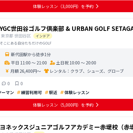
体験レッスン
（3,000円）
を予約
YGC世田谷ゴルフ倶楽部 & URBAN GOLF SETAGA
東京都
世田谷区
インドア
そこにある自分たちだけのGOLF
新代田駅から徒歩1分
平日 11:00 〜 21:00
土日祝 10:00 〜 20:00
月額 26,400円〜
レンタル：
クラブ、シューズ、グローブ
0
0
ツーマン
練習利用可
駅近
体験レッスン
体験レッスン
（5,000円）
を予約
ヨネックスジュニアゴルフアカデミー赤堤校（赤