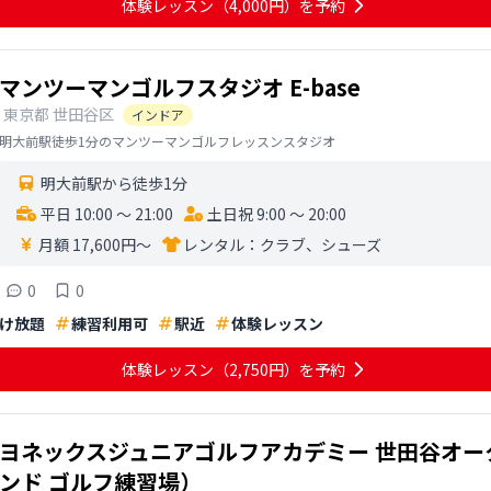
体験レッスン
（4,000円）
を予約
マンツーマンゴルフスタジオ E-base
東京都
世田谷区
インドア
明大前駅徒歩1分のマンツーマンゴルフレッスンスタジオ
明大前駅から徒歩1分
平日 10:00 〜 21:00
土日祝 9:00 〜 20:00
月額 17,600円〜
レンタル：
クラブ、シューズ
0
0
け放題
練習利用可
駅近
体験レッスン
体験レッスン
（2,750円）
を予約
ヨネックスジュニアゴルフアカデミー 世田谷オ
ンド ゴルフ練習場）