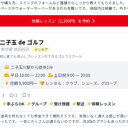
方や構え方、スイングのフォームなど基礎からしっかり教えてもらえました。
ペースやウォーターサーバーがあるのも有難いです。 施設内は綺麗で、外か
いポイントだと思いま
体験レッスン
（2,200円）
を予約
二子玉 de ゴルフ
東京都
世田谷区
インドア
初心者でも安心してレッスンができるゴルフスクール
二子玉川駅から徒歩1分
平日 10:00 〜 22:00
土日祝 9:00 〜 20:00
月額 9,900円〜
レンタル：
クラブ、シューズ、グローブ
3
1
0
手ぶらOK
グループ
受け放題
駅近
体験レッスン
道具も何もなくても参加できて便利そうです。 気負いなく通える感じが良いと
ったです。 一気にたくさんは通えないのですが、月2回のプランもあったの
と夏場はより良