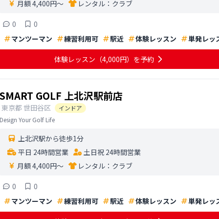
月額 4,400円〜
レンタル：
クラブ
0
0
マンツーマン
練習利用可
駅近
体験レッスン
単発レッ
体験レッスン
（4,000円）
を予約
SMART GOLF 上北沢駅前店
東京都
世田谷区
インドア
Design Your Golf Life
上北沢駅から徒歩1分
平日 24時間営業
土日祝 24時間営業
月額 4,400円〜
レンタル：
クラブ
0
0
マンツーマン
練習利用可
駅近
体験レッスン
単発レッ