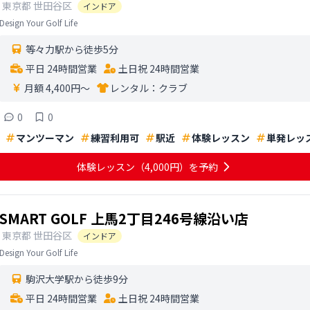
東京都
世田谷区
インドア
Design Your Golf Life
等々力駅から徒歩5分
平日 24時間営業
土日祝 24時間営業
月額 4,400円〜
レンタル：
クラブ
0
0
マンツーマン
練習利用可
駅近
体験レッスン
単発レッ
体験レッスン
（4,000円）
を予約
SMART GOLF 上馬2丁目246号線沿い店
東京都
世田谷区
インドア
Design Your Golf Life
駒沢大学駅から徒歩9分
平日 24時間営業
土日祝 24時間営業