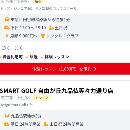
東京都
世田谷区
屋外
キッズ・ジュニア向け 少人数制のゴルフスクール
東急世田谷線松原駅から徒歩1分
平日 17:00 〜 19:10
土日祝 -
月額 9,900円〜
レンタル：
クラブ
0
0
練習利用可
駅近
体験レッスン
体験レッスン
（1,000円）
を予約
SMART GOLF 自由が丘九品仏等々力通り店
東京都
世田谷区
インドア
Design Your Golf Life
九品仏駅徒歩3分
平日 24時間営業
土日祝 24時間営業