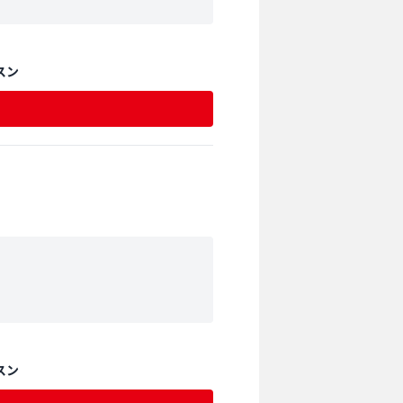
スン
スン