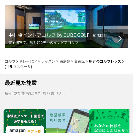
中村橋インドアゴルフ by CUBE GOLF
（
練馬区
）
完全個室で月額7,700円〜のインドアゴルフ！
ゴルフメドレーTOP
>
レッスン
>
東京都
>
台東区
>
駅近のゴルフレッスン
(ゴルフスクール)
最近見た施設
最近見た施設はまだありません。