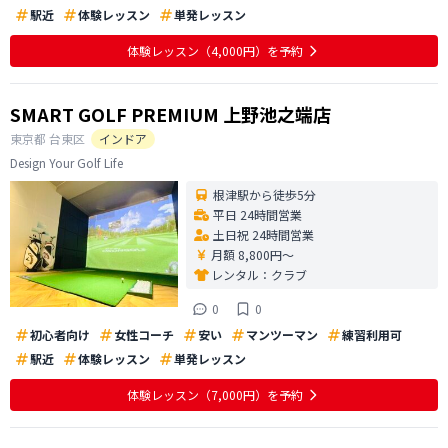
駅近
体験レッスン
単発レッスン
体験レッスン
（4,000円）
を予約
SMART GOLF PREMIUM 上野池之端店
東京都
台東区
インドア
Design Your Golf Life
根津駅から徒歩5分
平日 24時間営業
土日祝 24時間営業
月額 8,800円〜
レンタル：
クラブ
0
0
初心者向け
女性コーチ
安い
マンツーマン
練習利用可
駅近
体験レッスン
単発レッスン
体験レッスン
（7,000円）
を予約