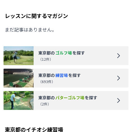
レッスンに関するマガジン
まだ記事はありません。
東京都
の
ゴルフ場
を探す
（
12
件）
東京都
の
練習場
を探す
（
693
件）
東京都
の
パターゴルフ場
を探す
（
2
件）
東京都
のイチオシ練習場