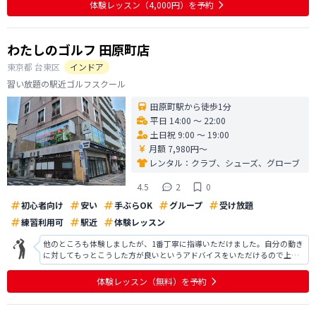
体験レッスン
（4,000円）
を予約
わたしのゴルフ 田原町店
東京都
台東区
インドア
習い放題の駅近ゴルフスクール
田原町駅から徒歩1分
平日 14:00 〜 22:00
土日祝 9:00 〜 19:00
月額 7,980円〜
レンタル：
クラブ、シューズ、グローブ
4.5
2
0
初心者向け
安い
手ぶらOK
グループ
受け放題
練習利用可
駅近
体験レッスン
他のところも体験しましたが、1番丁寧に指導いただけました。自分の動き
に対してもっとこうした方が良いというアドバイスをいただけるので上手
くなれるイメージが持てました。 また入会したらどのようなステップで学
んでいくのかな説明や利用できるサービスについても細かく教えていただ
体験レッスン
（無料）
を予約
くことができたので不安なく入会を