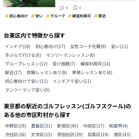
0
0
初心者向け
安い
グループ
練習利用可
駅近
台東区
内で特徴から探す
インドア
(
18
)
初心者向け
(
17
)
女性コーチ在籍
(
9
)
安い
(
11
)
手ぶらで行ける
(
6
)
マンツーマンレッスン
(
6
)
グループレッスン
(
12
)
受け放題
(
7
)
練習利用可
(
14
)
駅近
(
17
)
体験レッスンあり
(
8
)
単発レッスンあり
(
6
)
初心者向けで安い
(
11
)
インドアで安い
(
11
)
マンツーマンで安い
(
5
)
東京都
の
駅近のゴルフレッスン(ゴルフスクール)の
ある
他の
市区町村から探す
中野区
(
19
)
豊島区
(
31
)
新宿区
(
45
)
中央区
(
27
)
昭島市
(
4
)
渋谷区
(
26
)
文京区
(
15
)
世田谷区
(
39
)
目黒区
(
19
)
港区
(
43
)