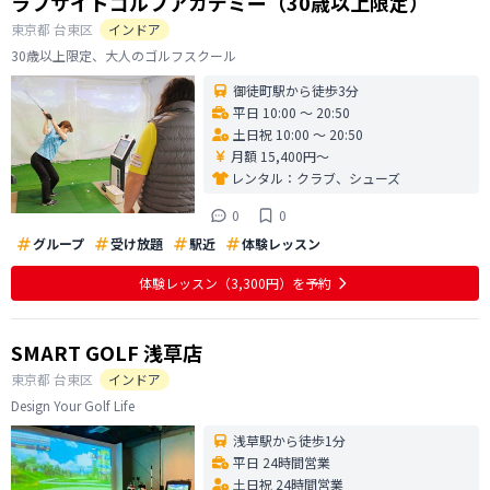
ラフサイドゴルフアカデミー（30歳以上限定）
東京都
台東区
インドア
30歳以上限定、大人のゴルフスクール
御徒町駅から徒歩3分
平日 10:00 〜 20:50
土日祝 10:00 〜 20:50
月額 15,400円〜
レンタル：
クラブ、シューズ
0
0
グループ
受け放題
駅近
体験レッスン
体験レッスン
（3,300円）
を予約
SMART GOLF 浅草店
東京都
台東区
インドア
Design Your Golf Life
浅草駅から徒歩1分
平日 24時間営業
土日祝 24時間営業