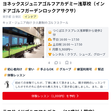
ヨネックスジュニアゴルフアカデミー浅草校（イン
ドアゴルフガーデンロックアサクサ）
東京都
台東区
インドア
キッズ・ジュニア向け 少人数制のゴルフスクール
つくばエクスプレス浅草駅から徒歩2
分
平日 16:00 〜 17:50
土日祝 16:00 〜 17:50
月額 9,900円〜
レンタル：
クラブ、シューズ、グローブ
4
1
0
初心者向け
安い
手ぶらOK
グループ
練習利用可
駅近
体験レッスン
初めての体験でしたが、丁寧に教えて頂きました。 親子同時のレッスンで
したがそれぞれに合わせた教え方をして頂き安心致しました。 また、自宅
の最寄り駅から1本で最寄り駅まで行けますし、駅からも近く、安心して通
える場所だと思いました。 娘も楽しかったようで、4年生から通いたいと言
体験レッスン
（1,000円）
を予約
っております。 親子で