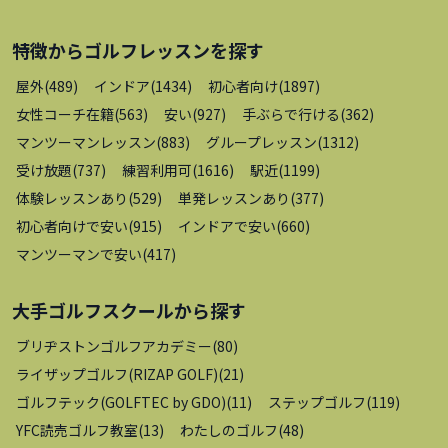
特徴から
ゴルフレッスン
を探す
屋外
(
489
)
インドア
(
1434
)
初心者向け
(
1897
)
女性コーチ在籍
(
563
)
安い
(
927
)
手ぶらで行ける
(
362
)
マンツーマンレッスン
(
883
)
グループレッスン
(
1312
)
受け放題
(
737
)
練習利用可
(
1616
)
駅近
(
1199
)
体験レッスンあり
(
529
)
単発レッスンあり
(
377
)
初心者向けで安い
(
915
)
インドアで安い
(
660
)
マンツーマンで安い
(
417
)
大手ゴルフスクール
から探す
ブリヂストンゴルフアカデミー
(
80
)
ライザップゴルフ(RIZAP GOLF)
(
21
)
ゴルフテック(GOLFTEC by GDO)
(
11
)
ステップゴルフ
(
119
)
YFC読売ゴルフ教室
(
13
)
わたしのゴルフ
(
48
)