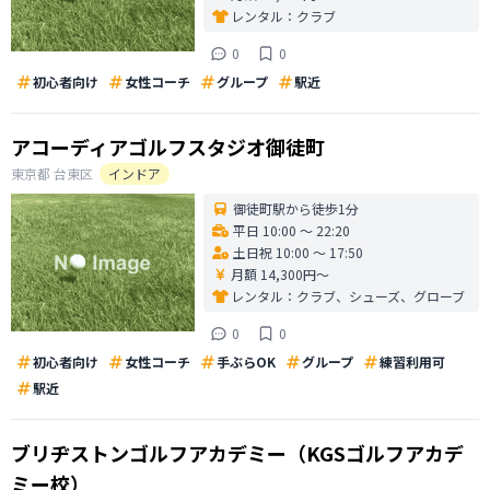
レンタル：
クラブ
0
0
初心者向け
女性コーチ
グループ
駅近
アコーディアゴルフスタジオ御徒町
東京都
台東区
インドア
御徒町駅から徒歩1分
平日 10:00 〜 22:20
土日祝 10:00 〜 17:50
月額 14,300円〜
レンタル：
クラブ、シューズ、グローブ
0
0
初心者向け
女性コーチ
手ぶらOK
グループ
練習利用可
駅近
ブリヂストンゴルフアカデミー（KGSゴルフアカデ
ミー校）