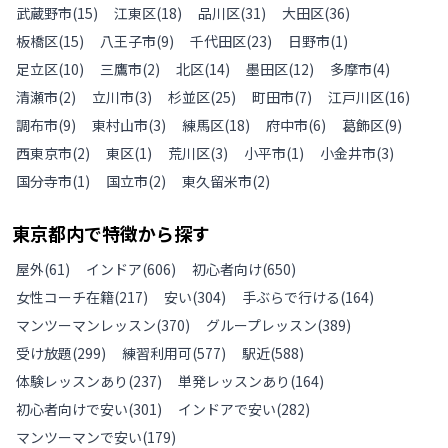
武蔵野市
(
15
)
江東区
(
18
)
品川区
(
31
)
大田区
(
36
)
板橋区
(
15
)
八王子市
(
9
)
千代田区
(
23
)
日野市
(
1
)
足立区
(
10
)
三鷹市
(
2
)
北区
(
14
)
墨田区
(
12
)
多摩市
(
4
)
清瀬市
(
2
)
立川市
(
3
)
杉並区
(
25
)
町田市
(
7
)
江戸川区
(
16
)
調布市
(
9
)
東村山市
(
3
)
練馬区
(
18
)
府中市
(
6
)
葛飾区
(
9
)
西東京市
(
2
)
東区
(
1
)
荒川区
(
3
)
小平市
(
1
)
小金井市
(
3
)
国分寺市
(
1
)
国立市
(
2
)
東久留米市
(
2
)
東京都
内で特徴から探す
屋外
(
61
)
インドア
(
606
)
初心者向け
(
650
)
女性コーチ在籍
(
217
)
安い
(
304
)
手ぶらで行ける
(
164
)
マンツーマンレッスン
(
370
)
グループレッスン
(
389
)
受け放題
(
299
)
練習利用可
(
577
)
駅近
(
588
)
体験レッスンあり
(
237
)
単発レッスンあり
(
164
)
初心者向けで安い
(
301
)
インドアで安い
(
282
)
マンツーマンで安い
(
179
)