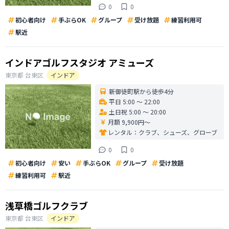
0
0
初心者向け
手ぶらOK
グループ
受け放題
練習利用可
駅近
インドアゴルフスタジオ アミューズ
東京都
台東区
インドア
新御徒町駅から徒歩4分
平日 5:00 〜 22:00
土日祝 5:00 〜 20:00
月額 9,900円〜
レンタル：
クラブ、シューズ、グローブ
0
0
初心者向け
安い
手ぶらOK
グループ
受け放題
練習利用可
駅近
浅草橋ゴルフクラブ
東京都
台東区
インドア