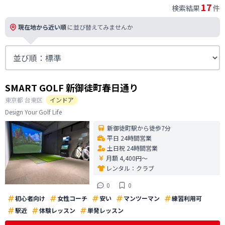
17
検索結果
件
現在地から近い順
に並び替えてみませんか
SMART GOLF 新御徒町春日通り
東京都
台東区
インドア
Design Your Golf Life
新御徒町駅から徒歩7分
平日 24時間営業
土日祝 24時間営業
月額 4,400円〜
レンタル：
クラブ
0
0
初心者向け
女性コーチ
安い
マンツーマン
練習利用可
駅近
体験レッスン
単発レッスン