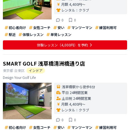
月額 4,400円〜
レンタル：
クラブ
0
0
初心者向け
女性コーチ
安い
マンツーマン
練習利用可
駅近
体験レッスン
単発レッスン
体験レッスン
（4,000円）
を予約
SMART GOLF 浅草橋清洲橋通り店
東京都
台東区
インドア
Design Your Golf Life
浅草橋駅から徒歩6分
平日 24時間営業
土日祝 24時間営業
月額 4,400円〜
レンタル：
クラブ
0
0
初心者向け
女性コーチ
安い
マンツーマン
練習利用可