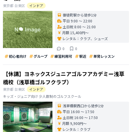
東京都
台東区
インドア
御徒町駅から徒歩1分
平日 9:00 〜 22:00
土日祝 8:00 〜 21:00
月額 15,400円〜
レンタル：
クラブ、シューズ
0
0
初心者向け
グループ
練習利用可
駅近
単発レッスン
【休講】ヨネックスジュニアゴルフアカデミー浅草
橋校（浅草橋ゴルフクラブ）
東京都
台東区
インドア
キッズ・ジュニア向け 少人数制のゴルフスクール
浅草橋駅西口から徒歩1分
平日 16:00 〜 17:50
土日祝 16:00 〜 17:50
月額 9,900円〜
レンタル：
クラブ