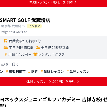
体験レッスン
（無料）
を予約
SMART GOLF 武蔵境店
東京都
武蔵野市
インドア
Design Your Golf Life
武蔵境駅から徒歩1分
平日 24時間営業
土日祝 24時間営業
月額 4,400円〜
レンタル：
クラブ
0
0
ン
練習利用可
駅近
体験レッスン
単発レッスン
体験レッスン
（4,000円）
を予約
ヨネックスジュニアゴルフアカデミー 吉祥寺校(
部)