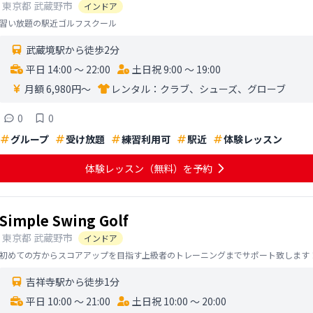
東京都
武蔵野市
インドア
習い放題の駅近ゴルフスクール
武蔵境駅から徒歩2分
平日 14:00 〜 22:00
土日祝 9:00 〜 19:00
月額 6,980円〜
レンタル：
クラブ、シューズ、グローブ
0
0
グループ
受け放題
練習利用可
駅近
体験レッスン
体験レッスン
（無料）
を予約
Simple Swing Golf
東京都
武蔵野市
インドア
初めての方からスコアアップを目指す上級者のトレーニングまでサポート致します
吉祥寺駅から徒歩1分
平日 10:00 〜 21:00
土日祝 10:00 〜 20:00