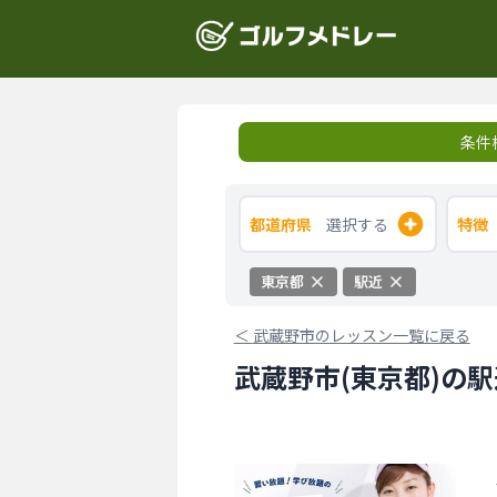
条件
都道府県
選択する
特徴
東京都
駅近
＜
武蔵野市のレッスン一覧に戻る
武蔵野市(東京都)の