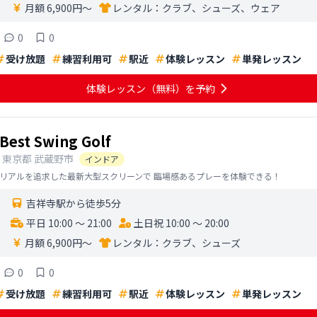
月額 6,900円〜
レンタル：
クラブ、シューズ、ウェア
0
0
受け放題
練習利用可
駅近
体験レッスン
単発レッスン
体験レッスン
（無料）
を予約
Best Swing Golf
東京都
武蔵野市
インドア
リアルを追求した最新大型スクリーンで 臨場感あるプレーを体験できる！
吉祥寺駅から徒歩5分
平日 10:00 〜 21:00
土日祝 10:00 〜 20:00
月額 6,900円〜
レンタル：
クラブ、シューズ
0
0
受け放題
練習利用可
駅近
体験レッスン
単発レッスン