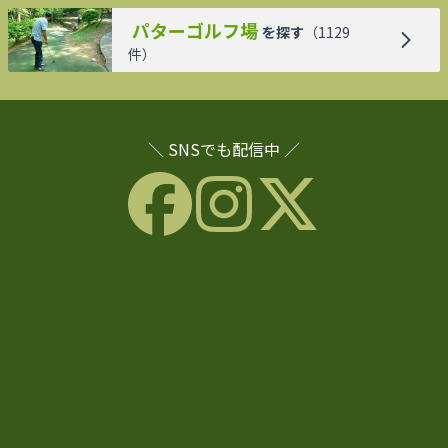
パターゴルフ場
を探す
（
1129
件）
＼ SNSでも配信中 ／