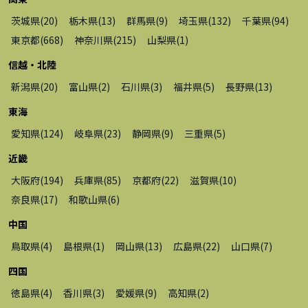
茨城県
(
20
)
栃木県
(
13
)
群馬県
(
9
)
埼玉県
(
132
)
千葉県
(
94
)
東京都
(
668
)
神奈川県
(
215
)
山梨県
(
1
)
信越・北陸
新潟県
(
20
)
富山県
(
2
)
石川県
(
3
)
福井県
(
5
)
長野県
(
13
)
東海
愛知県
(
124
)
岐阜県
(
23
)
静岡県
(
9
)
三重県
(
5
)
近畿
大阪府
(
194
)
兵庫県
(
85
)
京都府
(
22
)
滋賀県
(
10
)
奈良県
(
17
)
和歌山県
(
6
)
中国
鳥取県
(
4
)
島根県
(
1
)
岡山県
(
13
)
広島県
(
22
)
山口県
(
7
)
四国
徳島県
(
4
)
香川県
(
3
)
愛媛県
(
9
)
高知県
(
2
)