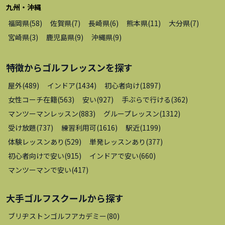
九州・沖縄
福岡県
(
58
)
佐賀県
(
7
)
長崎県
(
6
)
熊本県
(
11
)
大分県
(
7
)
宮崎県
(
3
)
鹿児島県
(
9
)
沖縄県
(
9
)
特徴から
ゴルフレッスン
を探す
屋外
(
489
)
インドア
(
1434
)
初心者向け
(
1897
)
女性コーチ在籍
(
563
)
安い
(
927
)
手ぶらで行ける
(
362
)
マンツーマンレッスン
(
883
)
グループレッスン
(
1312
)
受け放題
(
737
)
練習利用可
(
1616
)
駅近
(
1199
)
体験レッスンあり
(
529
)
単発レッスンあり
(
377
)
初心者向けで安い
(
915
)
インドアで安い
(
660
)
マンツーマンで安い
(
417
)
大手ゴルフスクール
から探す
ブリヂストンゴルフアカデミー
(
80
)