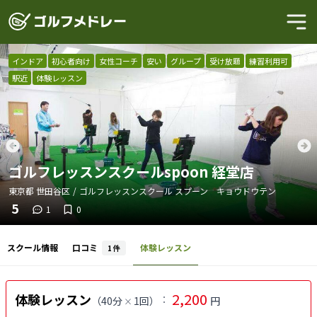
1
/
3
インドア
初心者向け
女性コーチ
安い
グループ
受け放題
練習利用可
駅近
体験レッスン
ゴルフレッスンスクールspoon 経堂店
東京都
世田谷区
/
ゴルフレッスンスクール スプーン キョウドウテン
5
1
0
スクール情報
口コミ
体験レッスン
1
件
2,200
体験レッスン
：
（
40分
1回
）
円
×