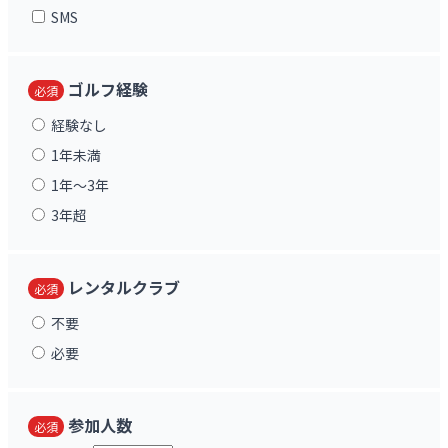
SMS
ゴルフ経験
必須
経験なし
1年未満
1年〜3年
3年超
レンタルクラブ
必須
不要
必要
参加人数
必須