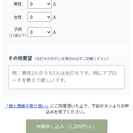
男性
人
女性
人
子供
人
(15歳以下)
その他要望
（左打ちの方がいる場合は必ずご記載ください）
「個人情報の取り扱い」
にご同意頂いた上で、下記ボタンよりお申
込みを完了ください。
体験申し込み
（
2,200円/人
）