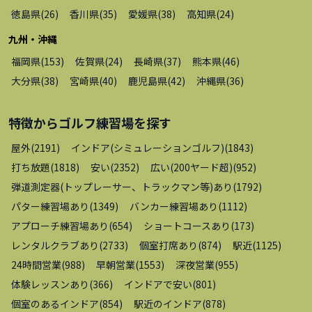
徳島県
(
26
)
香川県
(
35
)
愛媛県
(
38
)
高知県
(
24
)
九州・沖縄
福岡県
(
153
)
佐賀県
(
24
)
長崎県
(
37
)
熊本県
(
46
)
大分県
(
38
)
宮崎県
(
40
)
鹿児島県
(
42
)
沖縄県
(
36
)
特徴から
ゴルフ練習場
を探す
屋外
(
2191
)
インドア(シミュレーションゴルフ)
(
1843
)
打ち放題
(
1818
)
安い
(
2352
)
広い(200ヤード超)
(
952
)
弾道測定器(トップレーサー、トラックマン等)あり
(
1792
)
パター練習場あり
(
1349
)
バンカー練習場あり
(
1112
)
アプローチ練習場あり
(
654
)
ショートコースあり
(
173
)
レンタルクラブあり
(
2733
)
個室打席あり
(
874
)
駅近
(
1125
)
24時間営業
(
988
)
早朝営業
(
1553
)
深夜営業
(
955
)
体験レッスンあり
(
366
)
インドアで安い
(
801
)
個室のあるインドア
(
854
)
駅近のインドア
(
878
)