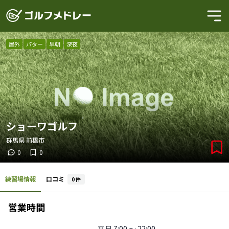
屋外
パター
早朝
深夜
ショーワゴルフ
群馬県
前橋市
0
0
練習場情報
口コミ
0
件
営業時間
平日
7:00 〜 22:00