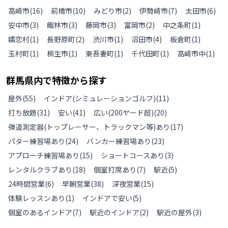
高崎市
(
16
)
前橋市
(
10
)
みどり市
(
2
)
伊勢崎市
(
7
)
太田市
(
6
)
安中市
(
3
)
館林市
(
3
)
藤岡市
(
3
)
富岡市
(
2
)
中之条町
(
1
)
嬬恋村
(
1
)
長野原町
(
2
)
渋川市
(
1
)
沼田市
(
4
)
板倉町
(
1
)
玉村町
(
1
)
桐生市
(
1
)
東吾妻町
(
1
)
千代田町
(
1
)
高崎市中
(
1
)
群馬県
内で特徴から探す
屋外
(
55
)
インドア(シミュレーションゴルフ)
(
11
)
打ち放題
(
31
)
安い
(
41
)
広い(200ヤード超)
(
20
)
弾道測定器(トップレーサー、トラックマン等)あり
(
17
)
パター練習場あり
(
24
)
バンカー練習場あり
(
23
)
アプローチ練習場あり
(
15
)
ショートコースあり
(
3
)
レンタルクラブあり
(
18
)
個室打席あり
(
7
)
駅近
(
5
)
24時間営業
(
6
)
早朝営業
(
38
)
深夜営業
(
15
)
体験レッスンあり
(
1
)
インドアで安い
(
5
)
個室のあるインドア
(
7
)
駅近のインドア
(
2
)
駅近の屋外
(
3
)