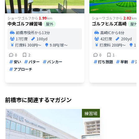
1.99
2.02
ショーワゴルフ
から
km
ショーワゴルフ
から
km
中央ゴルフ練習場
ゴルフヒルズ高崎
屋外
屋外
前橋市役所から13分
高崎ICから6分
17打席
100yd
42打席
200yd
打席料
300円〜
9.0円/球〜
打席料
200円〜
1
0
2
0
1
安い
パター
バンカー
打ち放題
早朝
深
アプローチ
前橋市
に関連するマガジン
練習場