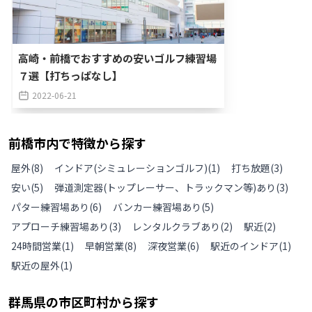
高崎・前橋でおすすめの安いゴルフ練習場
７選【打ちっぱなし】
2022-06-21
前橋市
内で特徴から探す
屋外
(
8
)
インドア(シミュレーションゴルフ)
(
1
)
打ち放題
(
3
)
安い
(
5
)
弾道測定器(トップレーサー、トラックマン等)あり
(
3
)
パター練習場あり
(
6
)
バンカー練習場あり
(
5
)
アプローチ練習場あり
(
3
)
レンタルクラブあり
(
2
)
駅近
(
2
)
24時間営業
(
1
)
早朝営業
(
8
)
深夜営業
(
6
)
駅近のインドア
(
1
)
駅近の屋外
(
1
)
群馬県
の
市区町村から探す