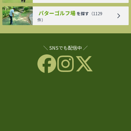
パターゴルフ場
を探す
（
1129
件）
＼ SNSでも配信中 ／