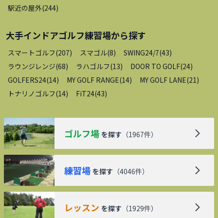
駅近の屋外
(
244
)
大手インドアゴルフ練習場
から探す
スマートゴルフ
(
207
)
スマゴル
(
8
)
SWING24/7
(
43
)
ラウンジレンジ
(
68
)
ラハゴルフ
(
13
)
DOOR TO GOLF
(
24
)
GOLFERS24
(
14
)
MY GOLF RANGE
(
14
)
MY GOLF LANE
(
21
)
トナリノゴルフ
(
14
)
FiT24
(
43
)
ゴルフ場
を探す
（
1967
件）
練習場
を探す
（
4046
件）
レッスン
を探す
（
1929
件）