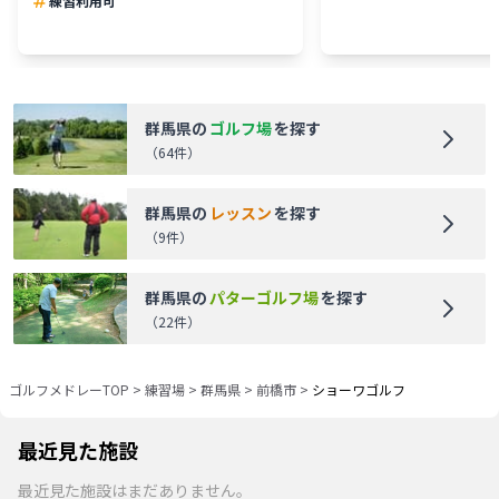
練習利用可
群馬県
の
ゴルフ場
を探す
（
64
件）
群馬県
の
レッスン
を探す
（
9
件）
群馬県
の
パターゴルフ場
を探す
（
22
件）
ゴルフメドレーTOP
>
練習場
>
群馬県
>
前橋市
>
ショーワゴルフ
最近見た施設
最近見た施設はまだありません。