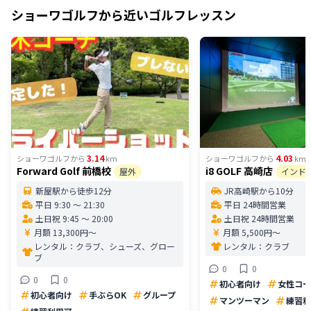
ショーワゴルフ
から近いゴルフレッスン
3.14
4.03
ショーワゴルフ
から
km
ショーワゴルフ
から
km
Forward Golf 前橋校
i8 GOLF 高崎店
屋外
インド
新屋駅から徒歩12分
JR高崎駅から10分
平日 9:30 〜 21:30
平日 24時間営業
土日祝 9:45 〜 20:00
土日祝 24時間営業
月額 13,300円〜
月額 5,500円〜
レンタル：
クラブ、シューズ、グロー
レンタル：
クラブ
ブ
0
0
0
0
初心者向け
女性コー
初心者向け
手ぶらOK
グループ
マンツーマン
練習利