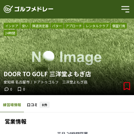
インドア
安い
弾道測定器
パター
アプローチ
レンタルクラブ
個室打席
24時間
DOOR TO GOLF 三洋堂よもぎ店
愛知県
名古屋市
/
ドアトゥゴルフ 三洋堂よもぎ店
0
0
練習場情報
口コミ
0
件
営業情報
平日
24時間営業