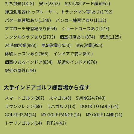
打ち放題
(
1818
)
安い
(
2352
)
広い(200ヤード超)
(
952
)
弾道測定器(トップレーサー、トラックマン等)あり
(
1792
)
パター練習場あり
(
1349
)
バンカー練習場あり
(
1112
)
アプローチ練習場あり
(
654
)
ショートコースあり
(
173
)
レンタルクラブあり
(
2733
)
個室打席あり
(
874
)
駅近
(
1125
)
24時間営業
(
988
)
早朝営業
(
1553
)
深夜営業
(
955
)
体験レッスンあり
(
366
)
インドアで安い
(
801
)
個室のあるインドア
(
854
)
駅近のインドア
(
878
)
駅近の屋外
(
244
)
大手インドアゴルフ練習場
から探す
スマートゴルフ
(
207
)
スマゴル
(
8
)
SWING24/7
(
43
)
ラウンジレンジ
(
68
)
ラハゴルフ
(
13
)
DOOR TO GOLF
(
24
)
GOLFERS24
(
14
)
MY GOLF RANGE
(
14
)
MY GOLF LANE
(
21
)
トナリノゴルフ
(
14
)
FiT24
(
43
)