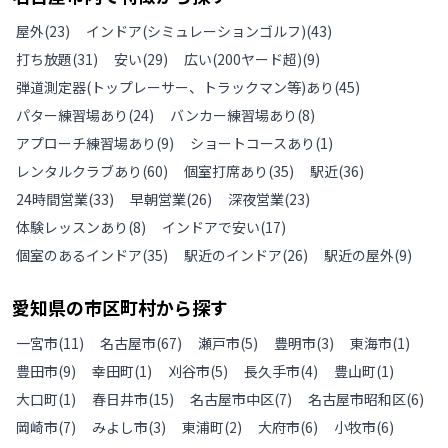
屋外
(
23
)
インドア(シミュレーションゴルフ)
(
43
)
打ち放題
(
31
)
安い
(
29
)
広い(200ヤード超)
(
9
)
弾道測定器(トップレーサー、トラックマン等)あり
(
45
)
パター練習場あり
(
24
)
バンカー練習場あり
(
8
)
アプローチ練習場あり
(
9
)
ショートコースあり
(
1
)
レンタルクラブあり
(
60
)
個室打席あり
(
35
)
駅近
(
36
)
24時間営業
(
33
)
早朝営業
(
26
)
深夜営業
(
23
)
体験レッスンあり
(
8
)
インドアで安い
(
17
)
個室のあるインドア
(
35
)
駅近のインドア
(
26
)
駅近の屋外
(
9
)
愛知県
の
市区町村から探す
一宮市
(
11
)
名古屋市
(
67
)
瀬戸市
(
5
)
豊明市
(
3
)
東海市
(
1
)
豊田市
(
9
)
幸田町
(
1
)
刈谷市
(
5
)
長久手市
(
4
)
豊山町
(
1
)
大口町
(
1
)
春日井市
(
15
)
名古屋市中区
(
7
)
名古屋市昭和区
(
6
)
岡崎市
(
7
)
みよし市
(
3
)
東浦町
(
2
)
大府市
(
6
)
小牧市
(
6
)