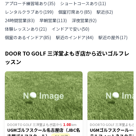
アプローチ練習場あり
(
35
)
ショートコースあり
(
11
)
レンタルクラブあり
(
199
)
個室打席あり
(
85
)
駅近
(
62
)
24時間営業
(
83
)
早朝営業
(
113
)
深夜営業
(
92
)
体験レッスンあり
(
21
)
インドアで安い
(
50
)
個室のあるインドア
(
85
)
駅近のインドア
(
44
)
駅近の屋外
(
17
)
DOOR TO GOLF 三洋堂よもぎ店
から近いゴルフレ
ッスン
1.08
DOOR TO GOLF 三洋堂よもぎ店
から
km
DOOR TO GOLF 三洋堂よもぎ
UGMゴルフスクール名古屋店（JBC名
UGMゴルフスクール一
古屋ゴルフスクール）
ラルフィットネスクラ