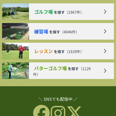
ゴルフ場
を探す
（
1967
件）
練習場
を探す
（
4046
件）
レッスン
を探す
（
1929
件）
パターゴルフ場
を探す
（
1129
件）
＼ SNSでも配信中 ／