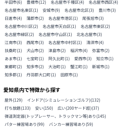
半田市
(
6
)
豊橋市
(
12
)
名古屋市千種区
(
4
)
名古屋市西区
(
4
)
名古屋市名東区
(
1
)
安城市
(
9
)
名古屋市北区
(
3
)
豊川市
(
3
)
日進市
(
4
)
蒲郡市
(
2
)
名古屋市港区
(
1
)
尾張旭市
(
3
)
名古屋市中川区
(
2
)
名古屋市天白区
(
1
)
名古屋市東区
(
2
)
名古屋市緑区
(
2
)
名古屋市守山区
(
1
)
北名古屋市
(
3
)
江南市
(
3
)
西尾市
(
3
)
名古屋市中村区
(
1
)
清須市
(
4
)
扶桑町
(
1
)
犬山市
(
2
)
津島市
(
2
)
稲沢市
(
4
)
弥富市
(
2
)
あま市
(
1
)
七宝町
(
1
)
阿久比町
(
1
)
愛西市
(
3
)
知立市
(
1
)
東郷町
(
2
)
知多市
(
2
)
大治町
(
1
)
蟹江町
(
1
)
新城市
(
1
)
知多郡
(
1
)
丹羽郡大口町
(
1
)
田原市
(
1
)
愛知県
内で特徴から探す
屋外
(
129
)
インドア(シミュレーションゴルフ)
(
132
)
打ち放題
(
133
)
安い
(
150
)
広い(200ヤード超)
(
37
)
弾道測定器(トップレーサー、トラックマン等)あり
(
145
)
パター練習場あり
(
99
)
バンカー練習場あり
(
59
)