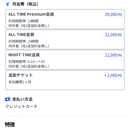
月会費（税込）
ALL TIME Premium会員
29,000
円
利用時間帯: 24時間

同伴者: 3名(追加料金無し)

予約保有数: 2枠

ALL TIME会員
21,000
一日予約上限: 2枠(最大2時間40分)
円
利用時間帯: 24時間

同伴者: 3名(追加料金無し)

予約保有数: 1枠

NIGHT TIME会員
12,000
一日予約上限:1枠(最大1時間15分)
円
利用時間帯: 0:10～7:05

同伴者: 3名(追加料金無し)

予約保有数: 1枠

追加チケット
+
2,000
一日予約上限: 1枠(最大1時間15分)
円
有効期限1ヶ月
支払い方法
クレジットカード
特徴