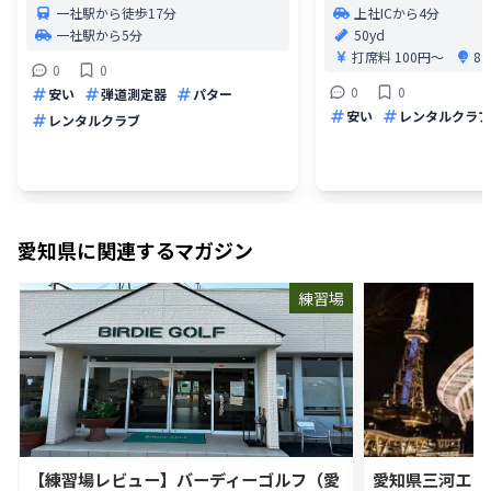
一社駅から徒歩17分
上社ICから4分
一社駅から5分
50yd
打席料
100円〜
8
0
0
0
0
安い
弾道測定器
パター
安い
レンタルクラブ
レンタルクラブ
愛知県
に関連するマガジン
練習場
【練習場レビュー】バーディーゴルフ（愛
愛知県三河エリ