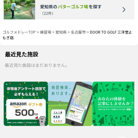
愛知県
の
パターゴルフ場
を探す
（
22
件）
ゴルフメドレーTOP
>
練習場
>
愛知県
>
名古屋市
>
DOOR TO GOLF 三洋堂よ
もぎ店
最近見た施設
最近見た施設はまだありません。