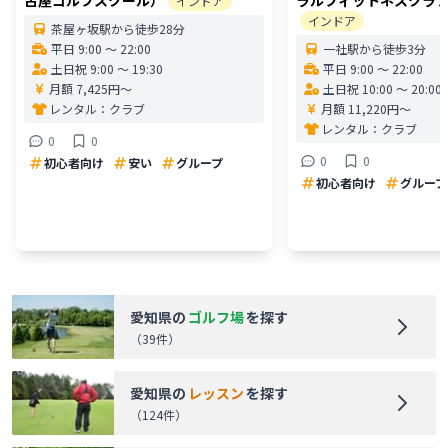
インドア
インドア
茶屋ヶ坂駅から徒歩28分
平日 9:00 〜 22:00
一社駅から徒歩3分
土日祝 9:00 〜 19:30
平日 9:00 〜 22:00
月額 7,425円〜
土日祝 10:00 〜 20:00
レンタル：
クラブ
月額 11,220円〜
レンタル：
クラブ
0
0
0
0
初心者向け
安い
グループ
初心者向け
グループ
愛知県
の
ゴルフ場
を探す
（
39
件）
愛知県
の
レッスン
を探す
（
124
件）