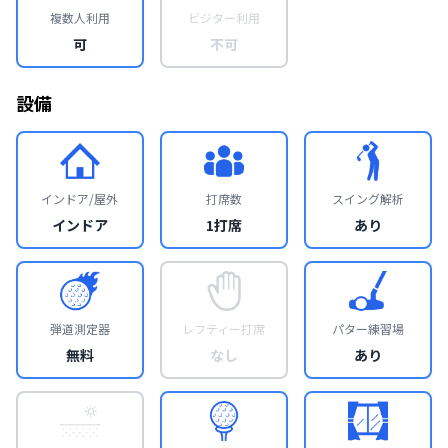
複数人利用
ビジター利用
可
不可
設備
インドア/屋外
打席数
スイング解析
インドア
1打席
あり
弾道測定器
レフティー打席
パター練習場
無料
なし
あり