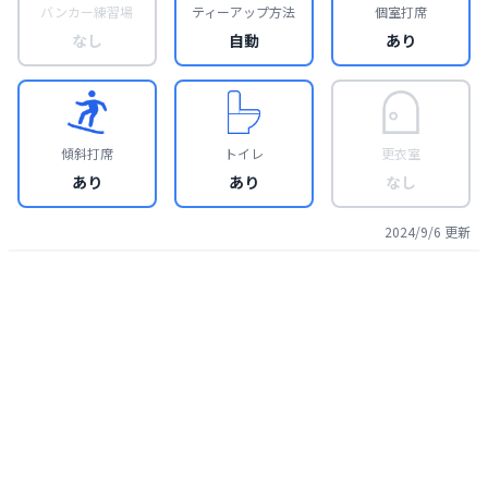
バンカー練習場
ティーアップ方法
個室打席
なし
自動
あり
傾斜打席
トイレ
更衣室
あり
あり
なし
2024/9/6
更新