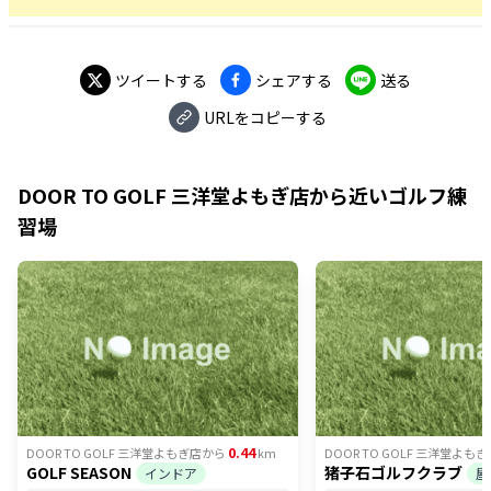
ツイートする
シェアする
送る
URLをコピーする
DOOR TO GOLF 三洋堂よもぎ店
から近いゴルフ練
習場
0.44
DOOR TO GOLF 三洋堂よもぎ店
から
km
DOOR TO GOLF 三洋堂よもぎ
GOLF SEASON
猪子石ゴルフクラブ
インドア
屋