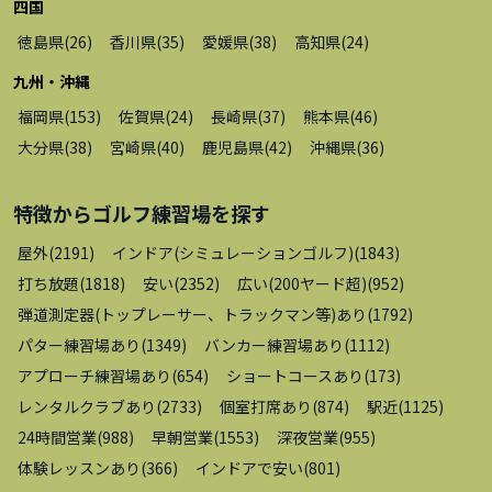
四国
徳島県
(
26
)
香川県
(
35
)
愛媛県
(
38
)
高知県
(
24
)
九州・沖縄
福岡県
(
153
)
佐賀県
(
24
)
長崎県
(
37
)
熊本県
(
46
)
大分県
(
38
)
宮崎県
(
40
)
鹿児島県
(
42
)
沖縄県
(
36
)
特徴から
ゴルフ練習場
を探す
屋外
(
2191
)
インドア(シミュレーションゴルフ)
(
1843
)
打ち放題
(
1818
)
安い
(
2352
)
広い(200ヤード超)
(
952
)
弾道測定器(トップレーサー、トラックマン等)あり
(
1792
)
パター練習場あり
(
1349
)
バンカー練習場あり
(
1112
)
アプローチ練習場あり
(
654
)
ショートコースあり
(
173
)
レンタルクラブあり
(
2733
)
個室打席あり
(
874
)
駅近
(
1125
)
24時間営業
(
988
)
早朝営業
(
1553
)
深夜営業
(
955
)
体験レッスンあり
(
366
)
インドアで安い
(
801
)