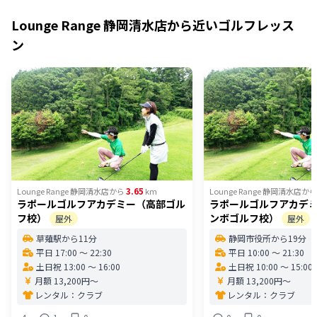
Lounge Range 静岡清水店
から近いゴルフレッス
ン
3.65
Lounge Range 静岡清水店
から
km
Lounge Range 静岡清水店
から
ラポールゴルフアカデミー（高部ゴル
ラポールゴルフアカデ
フ校）
ンボゴルフ校）
屋外
屋外
草薙駅から11分
静岡市役所から19分
平日 17:00 〜 22:30
平日 10:00 〜 21:30
土日祝 13:00 〜 16:00
土日祝 10:00 〜 15:00
月額 13,200円〜
月額 13,200円〜
レンタル：
クラブ
レンタル：
クラブ