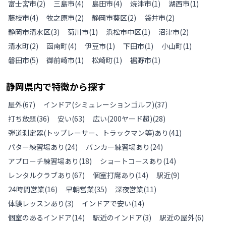
富士宮市
(
2
)
三島市
(
4
)
島田市
(
4
)
焼津市
(
1
)
湖西市
(
1
)
藤枝市
(
4
)
牧之原市
(
2
)
静岡市葵区
(
2
)
袋井市
(
2
)
静岡市清水区
(
3
)
菊川市
(
1
)
浜松市中区
(
1
)
沼津市
(
2
)
清水町
(
2
)
函南町
(
4
)
伊豆市
(
1
)
下田市
(
1
)
小山町
(
1
)
磐田市
(
5
)
御前崎市
(
1
)
松崎町
(
1
)
裾野市
(
1
)
静岡県
内で特徴から探す
屋外
(
67
)
インドア(シミュレーションゴルフ)
(
37
)
打ち放題
(
36
)
安い
(
63
)
広い(200ヤード超)
(
28
)
弾道測定器(トップレーサー、トラックマン等)あり
(
41
)
パター練習場あり
(
24
)
バンカー練習場あり
(
24
)
アプローチ練習場あり
(
18
)
ショートコースあり
(
14
)
レンタルクラブあり
(
67
)
個室打席あり
(
14
)
駅近
(
9
)
24時間営業
(
16
)
早朝営業
(
35
)
深夜営業
(
11
)
体験レッスンあり
(
3
)
インドアで安い
(
14
)
個室のあるインドア
(
14
)
駅近のインドア
(
3
)
駅近の屋外
(
6
)