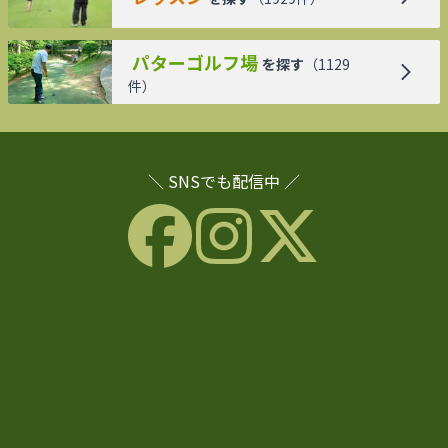
パターゴルフ場
を探す
（
1129
件）
＼ SNSでも配信中 ／