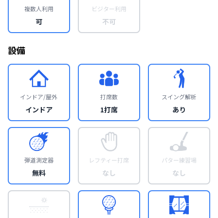
複数人利用
ビジター利用
可
不可
設備
インドア/屋外
打席数
スイング解析
インドア
1打席
あり
弾道測定器
レフティー打席
パター練習場
無料
なし
なし