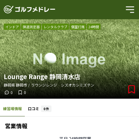
インドア
弾道測定器
レンタルクラブ
個室打席
24時間
Lounge Range 静岡清水店
静岡県
静岡市
/
ラウンジレンジ シズオカシミズテン
0
0
練習場情報
口コミ
0
件
営業情報
平日
24時間営業