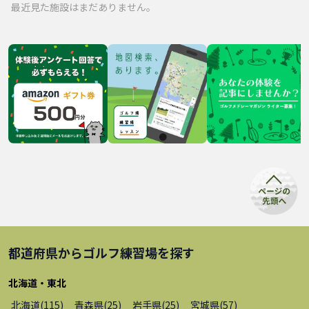
最近見た施設はまだありません。
都道府県から
ゴルフ練習場
を探す
北海道・東北
北海道
(
115
)
青森県
(
25
)
岩手県
(
25
)
宮城県
(
57
)