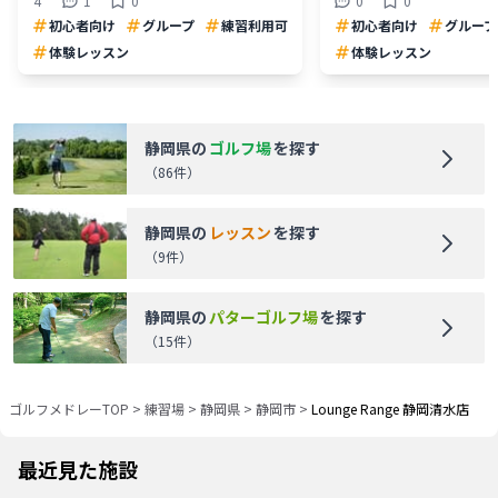
4
1
0
0
0
初心者向け
グループ
練習利用可
初心者向け
グループ
体験レッスン
体験レッスン
静岡県
の
ゴルフ場
を探す
（
86
件）
静岡県
の
レッスン
を探す
（
9
件）
静岡県
の
パターゴルフ場
を探す
（
15
件）
ゴルフメドレーTOP
>
練習場
>
静岡県
>
静岡市
>
Lounge Range 静岡清水店
最近見た施設