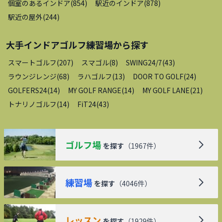
個室のあるインドア
(
854
)
駅近のインドア
(
878
)
駅近の屋外
(
244
)
大手インドアゴルフ練習場
から探す
スマートゴルフ
(
207
)
スマゴル
(
8
)
SWING24/7
(
43
)
ラウンジレンジ
(
68
)
ラハゴルフ
(
13
)
DOOR TO GOLF
(
24
)
GOLFERS24
(
14
)
MY GOLF RANGE
(
14
)
MY GOLF LANE
(
21
)
トナリノゴルフ
(
14
)
FiT24
(
43
)
ゴルフ場
を探す
（
1967
件）
練習場
を探す
（
4046
件）
レッスン
を探す
（
1929
件）