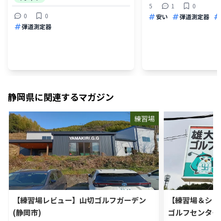
5
1
0
0
0
安い
弾道測定器
弾道測定器
静岡県
に関連するマガジン
練習場
【練習場レビュー】山切ゴルフガーデン
【練習場＆ショ
(静岡市)
ゴルフセンター