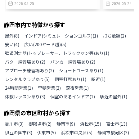
2026-05-25
2026-05-24
静岡市
内で特徴から探す
屋外
(
8
)
インドア(シミュレーションゴルフ)
(
1
)
打ち放題
(
2
)
安い
(
4
)
広い(200ヤード超)
(
5
)
弾道測定器(トップレーサー、トラックマン等)あり
(
1
)
パター練習場あり
(
2
)
バンカー練習場あり
(
2
)
アプローチ練習場あり
(
2
)
ショートコースあり
(
1
)
レンタルクラブあり
(
5
)
個室打席あり
(
1
)
駅近
(
1
)
24時間営業
(
1
)
早朝営業
(
2
)
深夜営業
(
1
)
体験レッスンあり
(
3
)
個室のあるインドア
(
1
)
駅近の屋外
(
1
)
静岡県
の
市区町村から探す
掛川市
(
3
)
御殿場市
(
2
)
静岡市
(
9
)
浜松市
(
15
)
富士市
(
13
)
伊豆の国市
(
3
)
伊東市
(
5
)
浜松市中央区
(
5
)
静岡市駿河区
(
3
)