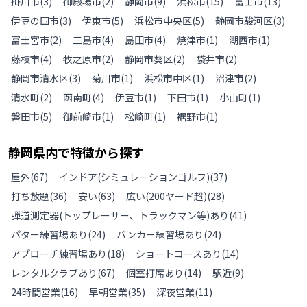
掛川市
(
3
)
御殿場市
(
2
)
静岡市
(
9
)
浜松市
(
15
)
富士市
(
13
)
伊豆の国市
(
3
)
伊東市
(
5
)
浜松市中央区
(
5
)
静岡市駿河区
(
3
)
富士宮市
(
2
)
三島市
(
4
)
島田市
(
4
)
焼津市
(
1
)
湖西市
(
1
)
藤枝市
(
4
)
牧之原市
(
2
)
静岡市葵区
(
2
)
袋井市
(
2
)
静岡市清水区
(
3
)
菊川市
(
1
)
浜松市中区
(
1
)
沼津市
(
2
)
清水町
(
2
)
函南町
(
4
)
伊豆市
(
1
)
下田市
(
1
)
小山町
(
1
)
磐田市
(
5
)
御前崎市
(
1
)
松崎町
(
1
)
裾野市
(
1
)
静岡県
内で特徴から探す
屋外
(
67
)
インドア(シミュレーションゴルフ)
(
37
)
打ち放題
(
36
)
安い
(
63
)
広い(200ヤード超)
(
28
)
弾道測定器(トップレーサー、トラックマン等)あり
(
41
)
パター練習場あり
(
24
)
バンカー練習場あり
(
24
)
アプローチ練習場あり
(
18
)
ショートコースあり
(
14
)
レンタルクラブあり
(
67
)
個室打席あり
(
14
)
駅近
(
9
)
24時間営業
(
16
)
早朝営業
(
35
)
深夜営業
(
11
)