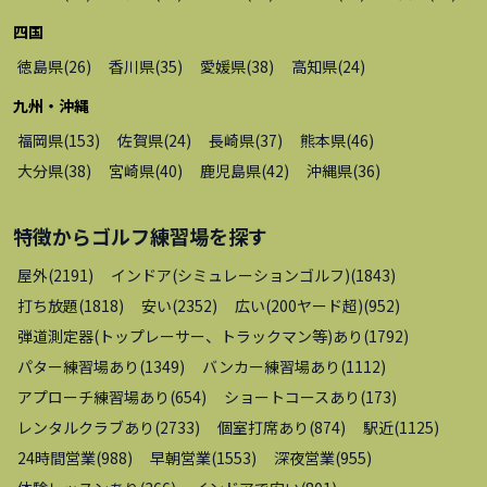
四国
徳島県
(
26
)
香川県
(
35
)
愛媛県
(
38
)
高知県
(
24
)
九州・沖縄
福岡県
(
153
)
佐賀県
(
24
)
長崎県
(
37
)
熊本県
(
46
)
大分県
(
38
)
宮崎県
(
40
)
鹿児島県
(
42
)
沖縄県
(
36
)
特徴から
ゴルフ練習場
を探す
屋外
(
2191
)
インドア(シミュレーションゴルフ)
(
1843
)
打ち放題
(
1818
)
安い
(
2352
)
広い(200ヤード超)
(
952
)
弾道測定器(トップレーサー、トラックマン等)あり
(
1792
)
パター練習場あり
(
1349
)
バンカー練習場あり
(
1112
)
アプローチ練習場あり
(
654
)
ショートコースあり
(
173
)
レンタルクラブあり
(
2733
)
個室打席あり
(
874
)
駅近
(
1125
)
24時間営業
(
988
)
早朝営業
(
1553
)
深夜営業
(
955
)