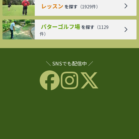
レッスン
を探す
（
1929
件）
パターゴルフ場
を探す
（
1129
件）
＼ SNSでも配信中 ／