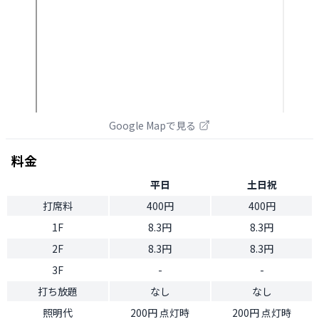
Google Mapで見る
料金
平日
土日祝
打席料
400円
400円
1F
8.3円
8.3円
2F
8.3円
8.3円
3F
-
-
打ち放題
なし
なし
照明代
200円 点灯時
200円 点灯時