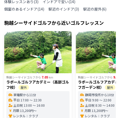
体験レッスンあり
(
3
)
インドアで安い
(
14
)
個室のあるインドア
(
14
)
駅近のインドア
(
3
)
駅近の屋外
(
6
)
駒越シーサイドゴルフ
から近いゴルフレッスン
7.05
9.
駒越シーサイドゴルフ
から
km
駒越シーサイドゴルフ
から
ラポールゴルフアカデミー（高部ゴル
ラポールゴルフアカデ
フ校）
フガーデン校）
屋外
屋外
草薙駅から11分
静岡市役所から10分
平日 17:00 〜 22:30
平日 9:00 〜 22:00
土日祝 13:00 〜 16:00
土日祝 8:30 〜 14:00
月額 13,200円〜
月額 13,200円〜
レンタル：
クラブ
レンタル：
クラブ