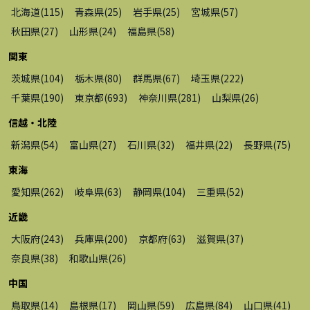
北海道
(
115
)
青森県
(
25
)
岩手県
(
25
)
宮城県
(
57
)
秋田県
(
27
)
山形県
(
24
)
福島県
(
58
)
関東
茨城県
(
104
)
栃木県
(
80
)
群馬県
(
67
)
埼玉県
(
222
)
千葉県
(
190
)
東京都
(
693
)
神奈川県
(
281
)
山梨県
(
26
)
信越・北陸
新潟県
(
54
)
富山県
(
27
)
石川県
(
32
)
福井県
(
22
)
長野県
(
75
)
東海
愛知県
(
262
)
岐阜県
(
63
)
静岡県
(
104
)
三重県
(
52
)
近畿
大阪府
(
243
)
兵庫県
(
200
)
京都府
(
63
)
滋賀県
(
37
)
奈良県
(
38
)
和歌山県
(
26
)
中国
鳥取県
(
14
)
島根県
(
17
)
岡山県
(
59
)
広島県
(
84
)
山口県
(
41
)