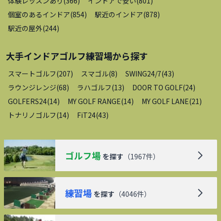
体験レッスンあり
(
366
)
インドアで安い
(
801
)
個室のあるインドア
(
854
)
駅近のインドア
(
878
)
駅近の屋外
(
244
)
大手インドアゴルフ練習場
から探す
スマートゴルフ
(
207
)
スマゴル
(
8
)
SWING24/7
(
43
)
ラウンジレンジ
(
68
)
ラハゴルフ
(
13
)
DOOR TO GOLF
(
24
)
GOLFERS24
(
14
)
MY GOLF RANGE
(
14
)
MY GOLF LANE
(
21
)
トナリノゴルフ
(
14
)
FiT24
(
43
)
ゴルフ場
を探す
（
1967
件）
練習場
を探す
（
4046
件）