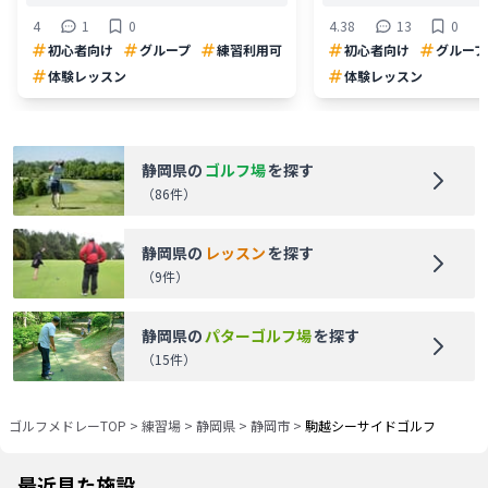
4
1
0
4.38
13
0
初心者向け
グループ
練習利用可
初心者向け
グループ
体験レッスン
体験レッスン
静岡県
の
ゴルフ場
を探す
（
86
件）
静岡県
の
レッスン
を探す
（
9
件）
静岡県
の
パターゴルフ場
を探す
（
15
件）
ゴルフメドレーTOP
>
練習場
>
静岡県
>
静岡市
>
駒越シーサイドゴルフ
最近見た施設