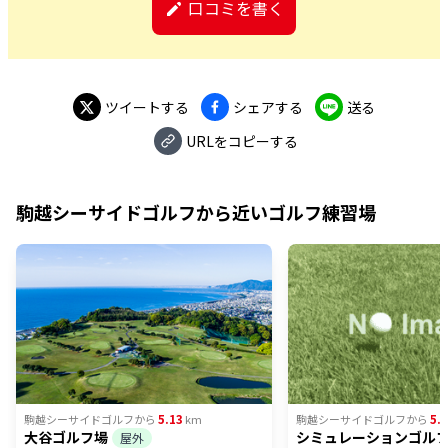
口コミを書く
ツイートする
シェアする
送る
URLをコピーする
駒越シーサイドゴルフ
から近いゴルフ練習場
5.13
5.
駒越シーサイドゴルフ
から
km
駒越シーサイドゴルフ
から
大谷ゴルフ場
シミュレーションゴル
屋外