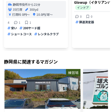
Glowup（イタリアンバル
静岡市役所から21分
インドア
35打席
300yd
打席料
0円〜
10.0円/球〜
0
0
弾道測定器
4
1
1
安い
200ヤード超
ショートコース
レンタルクラブ
静岡県
に関連するマガジン
練習場