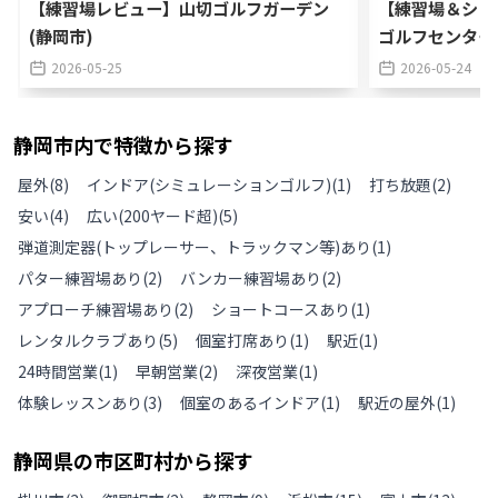
【練習場レビュー】山切ゴルフガーデン
【練習場＆ショ
(静岡市)
ゴルフセンター
2026-05-25
2026-05-24
静岡市
内で特徴から探す
屋外
(
8
)
インドア(シミュレーションゴルフ)
(
1
)
打ち放題
(
2
)
安い
(
4
)
広い(200ヤード超)
(
5
)
弾道測定器(トップレーサー、トラックマン等)あり
(
1
)
パター練習場あり
(
2
)
バンカー練習場あり
(
2
)
アプローチ練習場あり
(
2
)
ショートコースあり
(
1
)
レンタルクラブあり
(
5
)
個室打席あり
(
1
)
駅近
(
1
)
24時間営業
(
1
)
早朝営業
(
2
)
深夜営業
(
1
)
体験レッスンあり
(
3
)
個室のあるインドア
(
1
)
駅近の屋外
(
1
)
静岡県
の
市区町村から探す