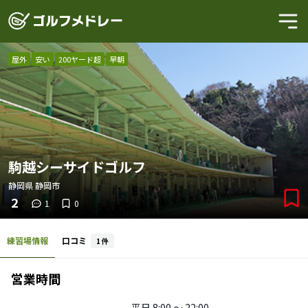
屋外
安い
200ヤード超
早朝
駒越シーサイドゴルフ
静岡県
静岡市
2
1
0
練習場情報
口コミ
1
件
営業時間
平日
8:00 〜 22:00