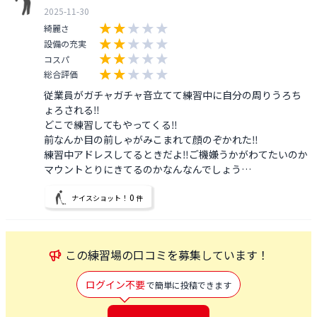
2025-11-30
綺麗さ
設備の充実
コスパ
総合評価
従業員がガチャガチャ音立てて練習中に自分の周りうろち
ょろされる‼️

どこで練習してもやってくる‼️

前なんか目の前しゃがみこまれて顔のぞかれた‼️

練習中アドレスしてるときだよ‼️ご機嫌うかがわてたいのか

0
ナイスショット！
件
この
練習場
の口コミを募集しています！
ログイン不要
で簡単に投稿できます