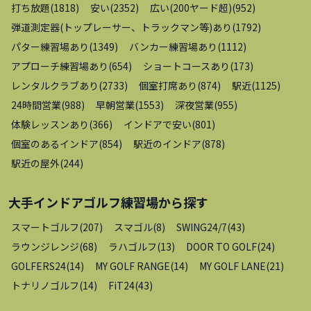
打ち放題
(
1818
)
安い
(
2352
)
広い(200ヤード超)
(
952
)
弾道測定器(トップレーサー、トラックマン等)あり
(
1792
)
パター練習場あり
(
1349
)
バンカー練習場あり
(
1112
)
アプローチ練習場あり
(
654
)
ショートコースあり
(
173
)
レンタルクラブあり
(
2733
)
個室打席あり
(
874
)
駅近
(
1125
)
24時間営業
(
988
)
早朝営業
(
1553
)
深夜営業
(
955
)
体験レッスンあり
(
366
)
インドアで安い
(
801
)
個室のあるインドア
(
854
)
駅近のインドア
(
878
)
駅近の屋外
(
244
)
大手インドアゴルフ練習場
から探す
スマートゴルフ
(
207
)
スマゴル
(
8
)
SWING24/7
(
43
)
ラウンジレンジ
(
68
)
ラハゴルフ
(
13
)
DOOR TO GOLF
(
24
)
GOLFERS24
(
14
)
MY GOLF RANGE
(
14
)
MY GOLF LANE
(
21
)
トナリノゴルフ
(
14
)
FiT24
(
43
)