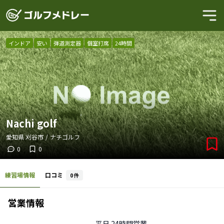
インドア
安い
弾道測定器
個室打席
24時間
Nachi golf
愛知県
刈谷市
/
ナチゴルフ
0
0
練習場情報
口コミ
0
件
営業情報
平日
24時間営業