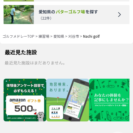
愛知県
の
パターゴルフ場
を探す
（
22
件）
ゴルフメドレーTOP
>
練習場
>
愛知県
>
刈谷市
>
Nachi golf
最近見た施設
最近見た施設はまだありません。