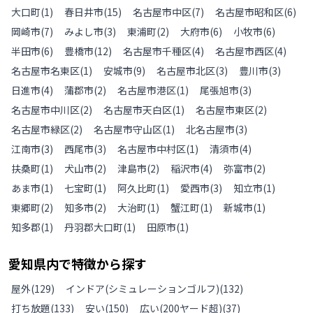
大口町
(
1
)
春日井市
(
15
)
名古屋市中区
(
7
)
名古屋市昭和区
(
6
)
岡崎市
(
7
)
みよし市
(
3
)
東浦町
(
2
)
大府市
(
6
)
小牧市
(
6
)
半田市
(
6
)
豊橋市
(
12
)
名古屋市千種区
(
4
)
名古屋市西区
(
4
)
名古屋市名東区
(
1
)
安城市
(
9
)
名古屋市北区
(
3
)
豊川市
(
3
)
日進市
(
4
)
蒲郡市
(
2
)
名古屋市港区
(
1
)
尾張旭市
(
3
)
名古屋市中川区
(
2
)
名古屋市天白区
(
1
)
名古屋市東区
(
2
)
名古屋市緑区
(
2
)
名古屋市守山区
(
1
)
北名古屋市
(
3
)
江南市
(
3
)
西尾市
(
3
)
名古屋市中村区
(
1
)
清須市
(
4
)
扶桑町
(
1
)
犬山市
(
2
)
津島市
(
2
)
稲沢市
(
4
)
弥富市
(
2
)
あま市
(
1
)
七宝町
(
1
)
阿久比町
(
1
)
愛西市
(
3
)
知立市
(
1
)
東郷町
(
2
)
知多市
(
2
)
大治町
(
1
)
蟹江町
(
1
)
新城市
(
1
)
知多郡
(
1
)
丹羽郡大口町
(
1
)
田原市
(
1
)
愛知県
内で特徴から探す
屋外
(
129
)
インドア(シミュレーションゴルフ)
(
132
)
打ち放題
(
133
)
安い
(
150
)
広い(200ヤード超)
(
37
)