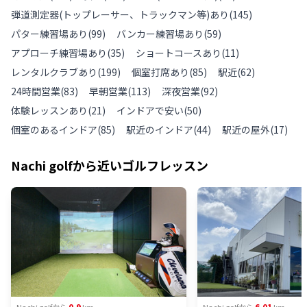
弾道測定器(トップレーサー、トラックマン等)あり
(
145
)
パター練習場あり
(
99
)
バンカー練習場あり
(
59
)
アプローチ練習場あり
(
35
)
ショートコースあり
(
11
)
レンタルクラブあり
(
199
)
個室打席あり
(
85
)
駅近
(
62
)
24時間営業
(
83
)
早朝営業
(
113
)
深夜営業
(
92
)
体験レッスンあり
(
21
)
インドアで安い
(
50
)
個室のあるインドア
(
85
)
駅近のインドア
(
44
)
駅近の屋外
(
17
)
Nachi golf
から近いゴルフレッスン
0.9
6.01
Nachi golf
から
km
Nachi golf
から
km