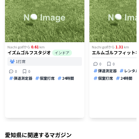
0.61
1.31
Nachi golf
から
km
Nachi golf
から
km
イズムゴルフスタジオ
エルムゴルフフィット
インドア
1打席
0
0
弾道測定器
レンタル
0
0
弾道測定器
個室打席
24時間
個室打席
24時間
愛知県
に関連するマガジン