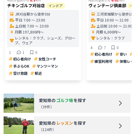
チキンゴルフ刈谷店
ヴィンテージ倶楽部
インドア
イ
JR刈谷駅から徒歩3分
三河安城駅から徒歩18
平日 7:00 〜 23:00
平日 10:00 〜 21:00
土日祝 7:00 〜 23:00
土日祝 10:00 〜 21:00
月額 197,800円〜
月額 6,000円〜
レンタル：
クラブ、シューズ、グロー
レンタル：
クラブ
ブ、ウェア
4
7
0
1
1
0
初心者向け
安い
初心者向け
女性コーチ
練習利用可
体験レッ
手ぶらOK
マンツーマン
受け放題
駅近
愛知県
の
ゴルフ場
を探す
（
39
件）
愛知県
の
レッスン
を探す
（
124
件）