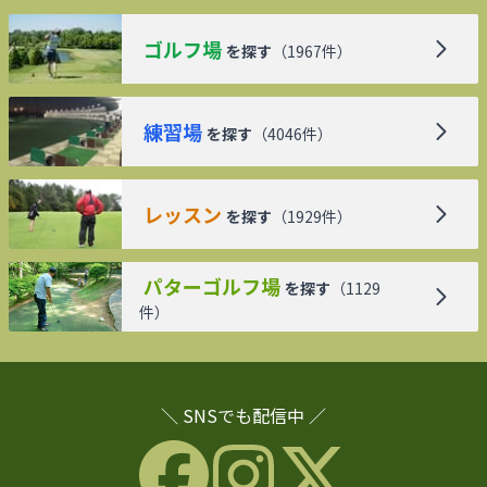
ゴルフ場
を探す
（
1967
件）
練習場
を探す
（
4046
件）
レッスン
を探す
（
1929
件）
パターゴルフ場
を探す
（
1129
件）
＼ SNSでも配信中 ／