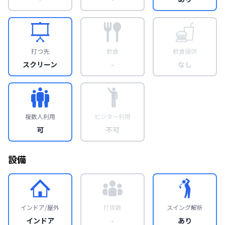
打つ先
飲食
飲食提供
スクリーン
-
なし
複数人利用
ビジター利用
可
不可
設備
インドア/屋外
打席数
スイング解析
インドア
-
あり