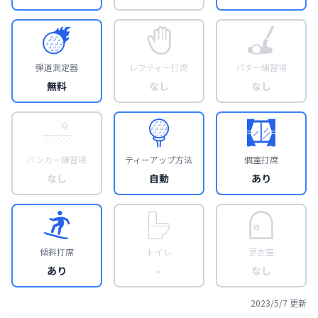
弾道測定器
レフティー打席
パター練習場
無料
なし
なし
バンカー練習場
ティーアップ方法
個室打席
なし
自動
あり
傾斜打席
トイレ
更衣室
あり
-
なし
2023/5/7
更新