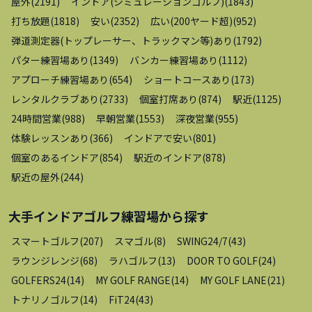
屋外
(
2191
)
インドア(シミュレーションゴルフ)
(
1843
)
打ち放題
(
1818
)
安い
(
2352
)
広い(200ヤード超)
(
952
)
弾道測定器(トップレーサー、トラックマン等)あり
(
1792
)
パター練習場あり
(
1349
)
バンカー練習場あり
(
1112
)
アプローチ練習場あり
(
654
)
ショートコースあり
(
173
)
レンタルクラブあり
(
2733
)
個室打席あり
(
874
)
駅近
(
1125
)
24時間営業
(
988
)
早朝営業
(
1553
)
深夜営業
(
955
)
体験レッスンあり
(
366
)
インドアで安い
(
801
)
個室のあるインドア
(
854
)
駅近のインドア
(
878
)
駅近の屋外
(
244
)
大手インドアゴルフ練習場
から探す
スマートゴルフ
(
207
)
スマゴル
(
8
)
SWING24/7
(
43
)
ラウンジレンジ
(
68
)
ラハゴルフ
(
13
)
DOOR TO GOLF
(
24
)
GOLFERS24
(
14
)
MY GOLF RANGE
(
14
)
MY GOLF LANE
(
21
)
トナリノゴルフ
(
14
)
FiT24
(
43
)