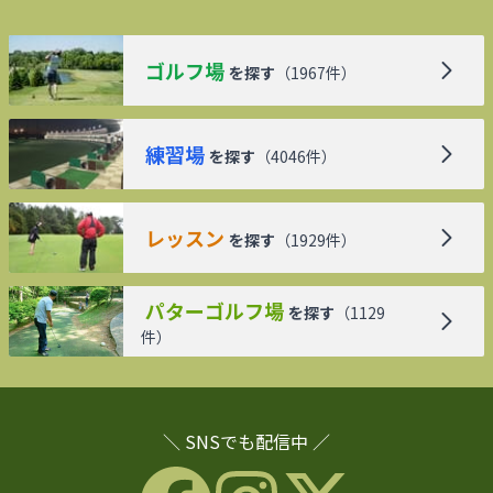
ゴルフ場
を探す
（
1967
件）
練習場
を探す
（
4046
件）
レッスン
を探す
（
1929
件）
パターゴルフ場
を探す
（
1129
件）
＼ SNSでも配信中 ／