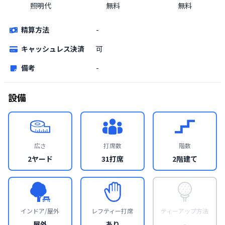
照明代
無料
無料
精算方法
-
キャッシュレス決済
可
備考
-
設備
広さ
打席数
階数
2ヤード
31打席
2階建て
インドア/屋外
レフティー打席
ティーアップ方法
屋外
あり
-