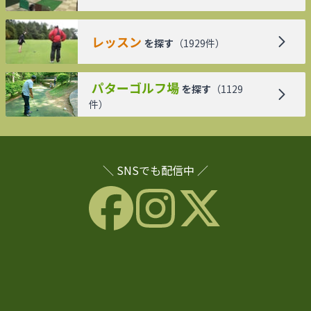
レッスン
を探す
（
1929
件）
パターゴルフ場
を探す
（
1129
件）
＼ SNSでも配信中 ／