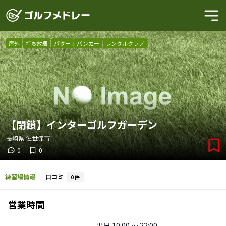
屋外
打ち放題
パター
バンカー
レンタルクラブ
【閉鎖】インターゴルフガーデン
長崎県
佐世保市
0
0
練習場情報
口コミ
0
件
営業時間
平日
10:00 〜 22:00