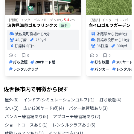
5.4
【閉鎖】インターゴルフガーデン
から
km
【閉鎖】インターゴルフガー
波佐見温泉ゴルフリンクス
向イ山ゴルフガーデン
屋外
波佐見町役場から9分
永尾駅から徒歩8分
40打席
250yd
武雄市役所から10分
打席料
0円〜
36打席
300yd
0
0
0
0
打ち放題
200ヤード超
打ち放題
200ヤード
レンタルクラブ
バンカー
レンタル
佐世保市
内で特徴から探す
屋外
(
6
)
インドア(シミュレーションゴルフ)
(
1
)
打ち放題
(
4
)
安い
(
2
)
広い(200ヤード超)
(
4
)
パター練習場あり
(
3
)
バンカー練習場あり
(
5
)
アプローチ練習場あり
(
2
)
ショートコースあり
(
1
)
レンタルクラブあり
(
6
)
体験レッスンあり
(
1
)
インドアで安い
(
1
)