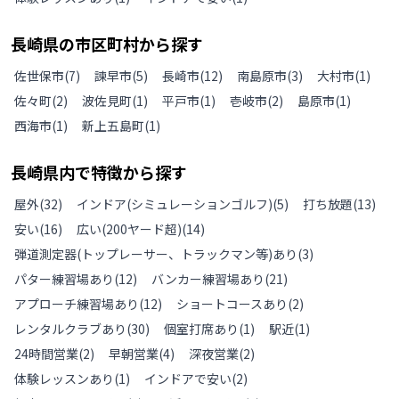
長崎県
の
市区町村から探す
佐世保市
(
7
)
諫早市
(
5
)
長崎市
(
12
)
南島原市
(
3
)
大村市
(
1
)
佐々町
(
2
)
波佐見町
(
1
)
平戸市
(
1
)
壱岐市
(
2
)
島原市
(
1
)
西海市
(
1
)
新上五島町
(
1
)
長崎県
内で特徴から探す
屋外
(
32
)
インドア(シミュレーションゴルフ)
(
5
)
打ち放題
(
13
)
安い
(
16
)
広い(200ヤード超)
(
14
)
弾道測定器(トップレーサー、トラックマン等)あり
(
3
)
パター練習場あり
(
12
)
バンカー練習場あり
(
21
)
アプローチ練習場あり
(
12
)
ショートコースあり
(
2
)
レンタルクラブあり
(
30
)
個室打席あり
(
1
)
駅近
(
1
)
24時間営業
(
2
)
早朝営業
(
4
)
深夜営業
(
2
)
体験レッスンあり
(
1
)
インドアで安い
(
2
)