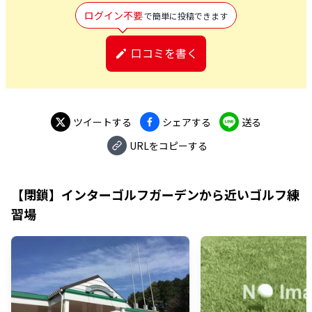
ログイン不要
で簡単に投稿できます
口コミを書く
ツイートする
シェアする
送る
URLをコピーする
【閉鎖】インターゴルフガーデン
から近いゴルフ練
習場