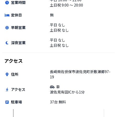
営業時間
土日祝
9:00 〜 20:00
定休日
無
平日
なし
早朝営業
土日祝
なし
平日
なし
深夜営業
土日祝
なし
アクセス
長崎県佐世保市波佐見町折敷瀬郷97-
住所
19
車
アクセス
波佐見有田ICから1分
駐車場
37台 無料