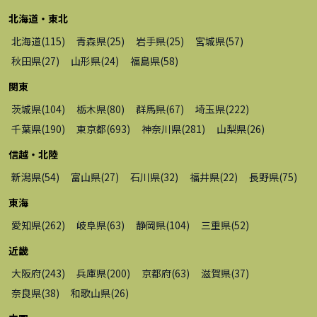
北海道・東北
北海道
(
115
)
青森県
(
25
)
岩手県
(
25
)
宮城県
(
57
)
秋田県
(
27
)
山形県
(
24
)
福島県
(
58
)
関東
茨城県
(
104
)
栃木県
(
80
)
群馬県
(
67
)
埼玉県
(
222
)
千葉県
(
190
)
東京都
(
693
)
神奈川県
(
281
)
山梨県
(
26
)
信越・北陸
新潟県
(
54
)
富山県
(
27
)
石川県
(
32
)
福井県
(
22
)
長野県
(
75
)
東海
愛知県
(
262
)
岐阜県
(
63
)
静岡県
(
104
)
三重県
(
52
)
近畿
大阪府
(
243
)
兵庫県
(
200
)
京都府
(
63
)
滋賀県
(
37
)
奈良県
(
38
)
和歌山県
(
26
)