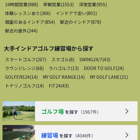
24時間営業
(
988
)
早朝営業
(
1553
)
深夜営業
(
955
)
体験レッスンあり
(
366
)
インドアで安い
(
801
)
個室のあるインドア
(
854
)
駅近のインドア
(
878
)
駅近の屋外
(
244
)
大手インドアゴルフ練習場
から探す
スマートゴルフ
(
207
)
スマゴル
(
8
)
SWING24/7
(
43
)
ラウンジレンジ
(
68
)
ラハゴルフ
(
13
)
DOOR TO GOLF
(
24
)
GOLFERS24
(
14
)
MY GOLF RANGE
(
14
)
MY GOLF LANE
(
21
)
トナリノゴルフ
(
14
)
FiT24
(
43
)
ゴルフ場
を探す
（
1967
件）
練習場
を探す
（
4046
件）