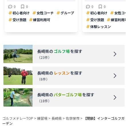
0
0
0
0
初心者向け
女性コーチ
グループ
初心者向け
女性コー
受け放題
練習利用可
受け放題
練習利用可
体験レッスン
長崎県
の
ゴルフ場
を探す
（
23
件）
長崎県
の
レッスン
を探す
（
6
件）
長崎県
の
パターゴルフ場
を探す
（
18
件）
ゴルフメドレーTOP
>
練習場
>
長崎県
>
佐世保市
>
【閉鎖】インターゴルフガ
ーデン