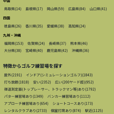
中国
鳥取県
(
14
)
島根県
(
17
)
岡山県
(
59
)
広島県
(
84
)
山口県
(
41
)
四国
徳島県
(
26
)
香川県
(
35
)
愛媛県
(
38
)
高知県
(
24
)
九州・沖縄
福岡県
(
153
)
佐賀県
(
24
)
長崎県
(
37
)
熊本県
(
46
)
大分県
(
38
)
宮崎県
(
40
)
鹿児島県
(
42
)
沖縄県
(
36
)
特徴から
ゴルフ練習場
を探す
屋外
(
2191
)
インドア(シミュレーションゴルフ)
(
1843
)
打ち放題
(
1818
)
安い
(
2352
)
広い(200ヤード超)
(
952
)
弾道測定器(トップレーサー、トラックマン等)あり
(
1792
)
パター練習場あり
(
1349
)
バンカー練習場あり
(
1112
)
アプローチ練習場あり
(
654
)
ショートコースあり
(
173
)
レンタルクラブあり
(
2733
)
個室打席あり
(
874
)
駅近
(
1125
)