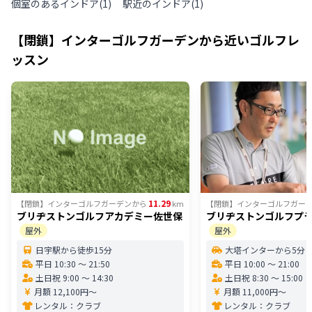
個室のあるインドア
(
1
)
駅近のインドア
(
1
)
【閉鎖】インターゴルフガーデン
から近いゴルフレ
ッスン
11.29
【閉鎖】インターゴルフガーデン
から
km
【閉鎖】インターゴルフガー
ブリヂストンゴルフアカデミー佐世保
ブリヂストンゴルフプ
屋外
屋外
日宇駅から徒歩15分
大塔インターから5分
平日 10:30 〜 21:50
平日 10:00 〜 21:00
土日祝 9:00 〜 14:30
土日祝 8:30 〜 15:00
月額 12,100円〜
月額 11,000円〜
レンタル：
クラブ
レンタル：
クラブ