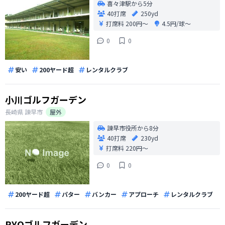
喜々津駅から5分
40打席
250yd
打席料
200円〜
4.5円/球〜
0
0
安い
200ヤード超
レンタルクラブ
小川ゴルフガーデン
長崎県
諫早市
屋外
諫早市役所から8分
40打席
230yd
打席料
220円〜
0
0
200ヤード超
パター
バンカー
アプローチ
レンタルクラブ
RYOゴルフガーデン