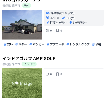
長崎県
諫早市
屋外
諫早市役所から9分
32打席
180yd
打席料
0円〜
6.0円/球〜
0
0
安い
パター
バンカー
アプローチ
レンタルクラブ
早朝
インドアゴルフ AMP GOLF
長崎県
諫早市
インドア
0
0