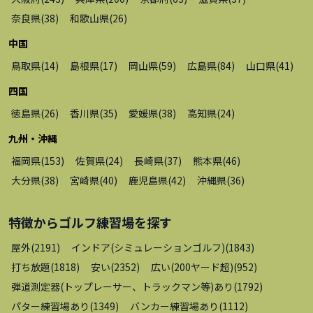
奈良県
(
38
)
和歌山県
(
26
)
中国
鳥取県
(
14
)
島根県
(
17
)
岡山県
(
59
)
広島県
(
84
)
山口県
(
41
)
四国
徳島県
(
26
)
香川県
(
35
)
愛媛県
(
38
)
高知県
(
24
)
九州・沖縄
福岡県
(
153
)
佐賀県
(
24
)
長崎県
(
37
)
熊本県
(
46
)
大分県
(
38
)
宮崎県
(
40
)
鹿児島県
(
42
)
沖縄県
(
36
)
特徴から
ゴルフ練習場
を探す
屋外
(
2191
)
インドア(シミュレーションゴルフ)
(
1843
)
打ち放題
(
1818
)
安い
(
2352
)
広い(200ヤード超)
(
952
)
弾道測定器(トップレーサー、トラックマン等)あり
(
1792
)
パター練習場あり
(
1349
)
バンカー練習場あり
(
1112
)