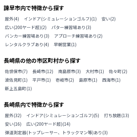
諫早市
内で特徴から探す
屋外
(
4
)
インドア(シミュレーションゴルフ)
(
1
)
安い
(
2
)
広い(200ヤード超)
(
2
)
パター練習場あり
(
3
)
バンカー練習場あり
(
3
)
アプローチ練習場あり
(
2
)
レンタルクラブあり
(
4
)
早朝営業
(
1
)
長崎県
の
他の
市区町村から探す
佐世保市
(
7
)
長崎市
(
12
)
南島原市
(
3
)
大村市
(
1
)
佐々町
(
2
)
波佐見町
(
1
)
平戸市
(
1
)
壱岐市
(
2
)
島原市
(
1
)
西海市
(
1
)
新上五島町
(
1
)
長崎県
内で特徴から探す
屋外
(
32
)
インドア(シミュレーションゴルフ)
(
5
)
打ち放題
(
13
)
安い
(
16
)
広い(200ヤード超)
(
14
)
弾道測定器(トップレーサー、トラックマン等)あり
(
3
)