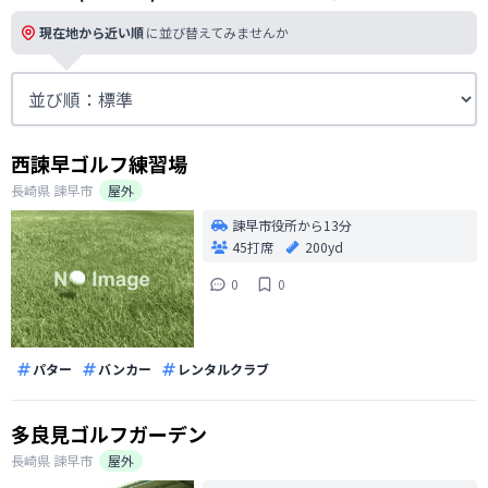
現在地から近い順
に並び替えてみませんか
西諫早ゴルフ練習場
長崎県
諫早市
屋外
諫早市役所から13分
45打席
200yd
0
0
パター
バンカー
レンタルクラブ
多良見ゴルフガーデン
長崎県
諫早市
屋外