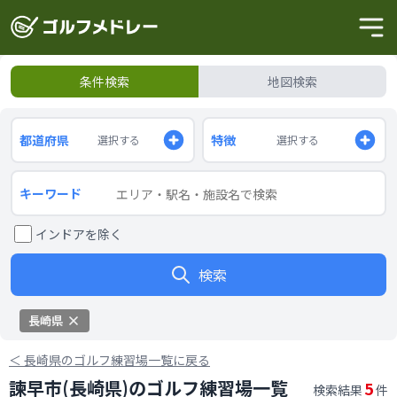
条件検索
地図検索
都道府県
特徴
選択する
選択する
キーワード
インドアを除く
検索
長崎県
＜
長崎県のゴルフ練習場一覧に戻る
諫早市(長崎県)のゴルフ練習場一覧
5
検索結果
件