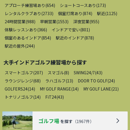
アプローチ練習場あり
(
654
)
ショートコースあり
(
173
)
レンタルクラブあり
(
2733
)
個室打席あり
(
874
)
駅近
(
1125
)
24時間営業
(
988
)
早朝営業
(
1553
)
深夜営業
(
955
)
体験レッスンあり
(
366
)
インドアで安い
(
801
)
個室のあるインドア
(
854
)
駅近のインドア
(
878
)
駅近の屋外
(
244
)
大手インドアゴルフ練習場
から探す
スマートゴルフ
(
207
)
スマゴル
(
8
)
SWING24/7
(
43
)
ラウンジレンジ
(
68
)
ラハゴルフ
(
13
)
DOOR TO GOLF
(
24
)
GOLFERS24
(
14
)
MY GOLF RANGE
(
14
)
MY GOLF LANE
(
21
)
トナリノゴルフ
(
14
)
FiT24
(
43
)
ゴルフ場
を探す
（
1967
件）