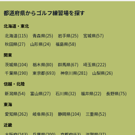
都道府県から
ゴルフ練習場
を探す
北海道・東北
北海道
(
115
)
青森県
(
25
)
岩手県
(
25
)
宮城県
(
57
)
秋田県
(
27
)
山形県
(
24
)
福島県
(
58
)
関東
茨城県
(
104
)
栃木県
(
80
)
群馬県
(
67
)
埼玉県
(
222
)
千葉県
(
190
)
東京都
(
693
)
神奈川県
(
281
)
山梨県
(
26
)
信越・北陸
新潟県
(
54
)
富山県
(
27
)
石川県
(
32
)
福井県
(
22
)
長野県
(
75
)
東海
愛知県
(
262
)
岐阜県
(
63
)
静岡県
(
104
)
三重県
(
52
)
近畿
大阪府
(
243
)
兵庫県
(
200
)
京都府
(
63
)
滋賀県
(
37
)