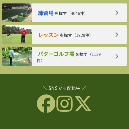
練習場
を探す
（
4046
件）
レッスン
を探す
（
1929
件）
パターゴルフ場
を探す
（
1129
件）
＼ SNSでも配信中 ／