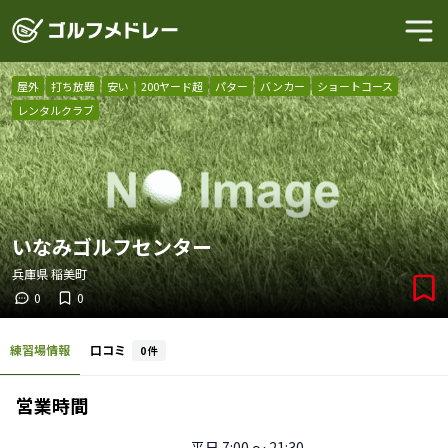
屋外
打ち放題
安い
200ヤード超
パター
バンカー
ショートコース
レンタルクラブ
いなみゴルフセンター
兵庫県
稲美町
0
0
練習場情報
口コミ
0
件
営業時間
平日
7:00 〜 21:30