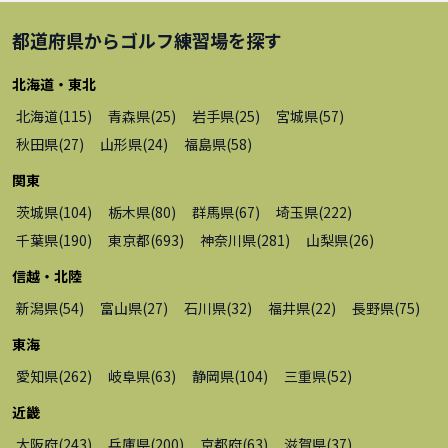
都道府県から
ゴルフ練習場
を探す
北海道・東北
北海道
(
115
)
青森県
(
25
)
岩手県
(
25
)
宮城県
(
57
)
秋田県
(
27
)
山形県
(
24
)
福島県
(
58
)
関東
茨城県
(
104
)
栃木県
(
80
)
群馬県
(
67
)
埼玉県
(
222
)
千葉県
(
190
)
東京都
(
693
)
神奈川県
(
281
)
山梨県
(
26
)
信越・北陸
新潟県
(
54
)
富山県
(
27
)
石川県
(
32
)
福井県
(
22
)
長野県
(
75
)
東海
愛知県
(
262
)
岐阜県
(
63
)
静岡県
(
104
)
三重県
(
52
)
近畿
大阪府
(
243
)
兵庫県
(
200
)
京都府
(
63
)
滋賀県
(
37
)