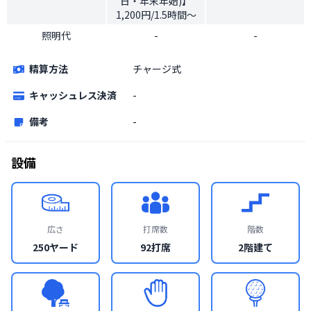
日・年末年始)】
1,200円/1.5時間～
照明代
-
-
精算方法
チャージ式
キャッシュレス決済
-
備考
-
設備
広さ
打席数
階数
250ヤード
92打席
2階建て