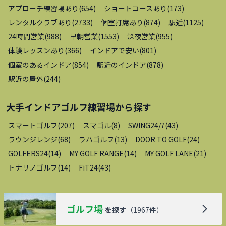
アプローチ練習場あり
(
654
)
ショートコースあり
(
173
)
レンタルクラブあり
(
2733
)
個室打席あり
(
874
)
駅近
(
1125
)
24時間営業
(
988
)
早朝営業
(
1553
)
深夜営業
(
955
)
体験レッスンあり
(
366
)
インドアで安い
(
801
)
個室のあるインドア
(
854
)
駅近のインドア
(
878
)
駅近の屋外
(
244
)
大手インドアゴルフ練習場
から探す
スマートゴルフ
(
207
)
スマゴル
(
8
)
SWING24/7
(
43
)
ラウンジレンジ
(
68
)
ラハゴルフ
(
13
)
DOOR TO GOLF
(
24
)
GOLFERS24
(
14
)
MY GOLF RANGE
(
14
)
MY GOLF LANE
(
21
)
トナリノゴルフ
(
14
)
FiT24
(
43
)
ゴルフ場
を探す
（
1967
件）