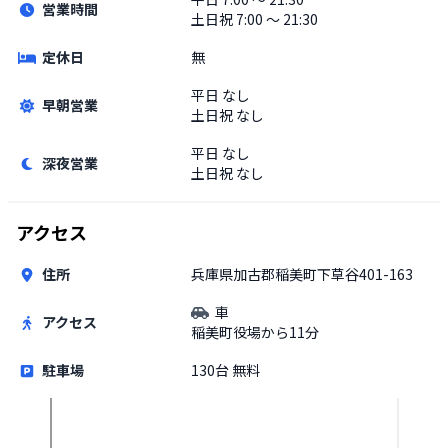
営業時間
土日祝
7:00 〜 21:30
定休日
無
平日
なし
早朝営業
土日祝
なし
平日
なし
深夜営業
土日祝
なし
アクセス
住所
兵庫県加古郡稲美町下草谷401-163
車
アクセス
稲美町役場から11分
駐車場
130台 無料