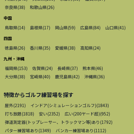
奈良県
(
38
)
和歌山県
(
26
)
中国
鳥取県
(
14
)
島根県
(
17
)
岡山県
(
59
)
広島県
(
84
)
山口県
(
41
)
四国
徳島県
(
26
)
香川県
(
35
)
愛媛県
(
38
)
高知県
(
24
)
九州・沖縄
福岡県
(
153
)
佐賀県
(
24
)
長崎県
(
37
)
熊本県
(
46
)
大分県
(
38
)
宮崎県
(
40
)
鹿児島県
(
42
)
沖縄県
(
36
)
特徴から
ゴルフ練習場
を探す
屋外
(
2191
)
インドア(シミュレーションゴルフ)
(
1843
)
打ち放題
(
1818
)
安い
(
2352
)
広い(200ヤード超)
(
952
)
弾道測定器(トップレーサー、トラックマン等)あり
(
1792
)
パター練習場あり
(
1349
)
バンカー練習場あり
(
1112
)