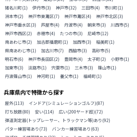
猪名川町
(
1
)
伊丹市
(
3
)
神戸市
(
32
)
三田市
(
4
)
市川町
(
1
)
洲本市
(
2
)
神戸市東灘区
(
7
)
神戸市灘区
(
4
)
神戸市北区
(
3
)
神戸市垂水区
(
3
)
芦屋市
(
4
)
丹波市
(
4
)
朝来市
(
3
)
川西市
(
5
)
神戸市西区
(
2
)
赤穂市
(
4
)
たつの市
(
3
)
尼崎市
(
12
)
南あわじ市
(
2
)
加古郡播磨町
(
1
)
加西市
(
3
)
稲美町
(
1
)
県南あわじ市
(
1
)
加古川市
(
7
)
西脇市
(
3
)
高砂市
(
5
)
明石市
(
6
)
神戸市長田区
(
2
)
豊岡市
(
4
)
太子町
(
2
)
小野市
(
1
)
加東市
(
3
)
淡路市
(
1
)
宍粟市
(
1
)
三木市
(
3
)
篠山市
(
1
)
丹波篠山市
(
1
)
神河町
(
1
)
養父市
(
1
)
福崎町
(
1
)
兵庫県
内で特徴から探す
屋外
(
113
)
インドア(シミュレーションゴルフ)
(
87
)
打ち放題
(
80
)
安い
(
114
)
広い(200ヤード超)
(
72
)
弾道測定器(トップレーサー、トラックマン等)あり
(
92
)
パター練習場あり
(
73
)
バンカー練習場あり
(
63
)