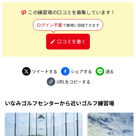
この
練習場
の口コミを募集しています！
ログイン不要
で簡単に投稿できます
口コミを書く
ツイートする
シェアする
送る
URLをコピーする
いなみゴルフセンター
から近いゴルフ練習場