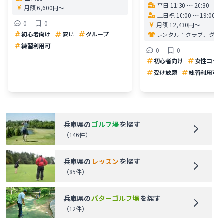
平日 11:30 〜 20:30
月額 6,600円〜
土日祝 10:00 〜 19:00
0
0
月額 12,430円〜
初心者向け
安い
グループ
レンタル：
クラブ、グ
練習利用可
0
0
初心者向け
女性コー
受け放題
練習利用可
兵庫県
の
ゴルフ場
を探す
（
146
件）
兵庫県
の
レッスン
を探す
（
85
件）
兵庫県
の
パターゴルフ場
を探す
（
12
件）