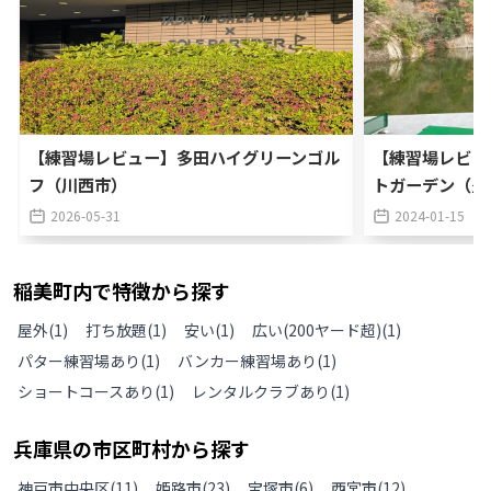
【練習場レビュー】多田ハイグリーンゴル
【練習場レビュー
フ（川西市）
トガーデン（豊
2026-05-31
2024-01-15
稲美町
内で特徴から探す
屋外
(
1
)
打ち放題
(
1
)
安い
(
1
)
広い(200ヤード超)
(
1
)
パター練習場あり
(
1
)
バンカー練習場あり
(
1
)
ショートコースあり
(
1
)
レンタルクラブあり
(
1
)
兵庫県
の
市区町村から探す
神戸市中央区
(
11
)
姫路市
(
23
)
宝塚市
(
6
)
西宮市
(
12
)