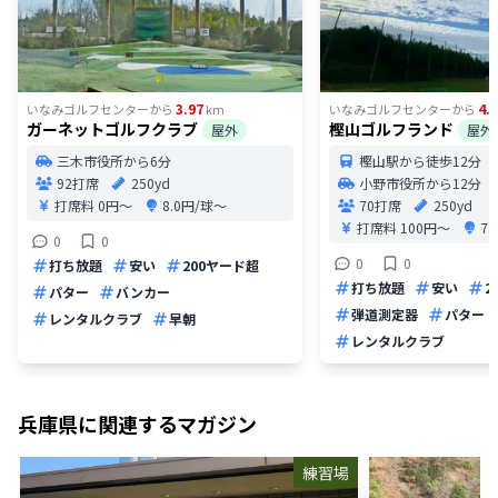
3.97
4.
いなみゴルフセンター
から
km
いなみゴルフセンター
から
ガーネットゴルフクラブ
樫山ゴルフランド
屋外
屋外
三木市役所から6分
樫山駅から徒歩12分
92打席
250yd
小野市役所から12分
打席料
0円〜
8.0円/球〜
70打席
250yd
打席料
100円〜
7
0
0
0
0
打ち放題
安い
200ヤード超
打ち放題
安い
2
パター
バンカー
弾道測定器
パター
レンタルクラブ
早朝
レンタルクラブ
兵庫県
に関連するマガジン
練習場