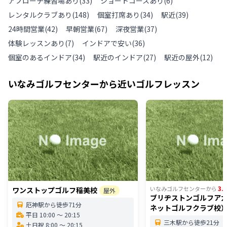
アプローチ練習場あり
(
33
)
ショートコースあり
(
6
)
レンタルクラブあり
(
148
)
個室打席あり
(
34
)
駅近
(
39
)
24時間営業
(
42
)
早朝営業
(
67
)
深夜営業
(
37
)
体験レッスンあり
(
7
)
インドアで安い
(
36
)
個室のあるインドア
(
34
)
駅近のインドア
(
27
)
駅近の屋外
(
12
)
いなみゴルフセンター
から近いゴルフレッスン
3.
いなみゴルフセンター
から
ワンストップゴルフ稲美校
屋外
ブリヂストンゴルフア
厄神駅から徒歩71分
ネットゴルフクラブ校
平日 10:00 〜 20:15
三木駅から徒歩21分
土日祝 8:00 〜 20:15