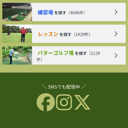
練習場
を探す
（
4046
件）
レッスン
を探す
（
1929
件）
パターゴルフ場
を探す
（
1129
件）
＼ SNSでも配信中 ／