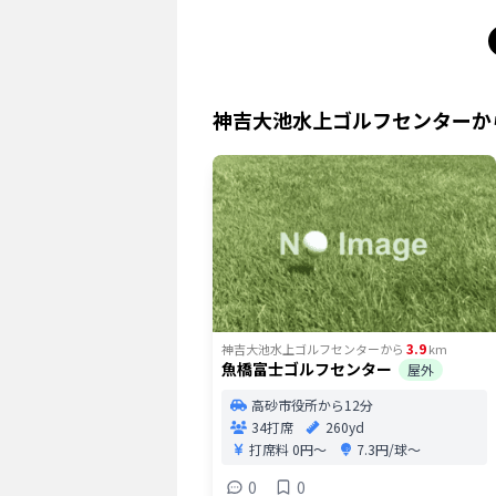
神吉大池水上ゴルフセンター
か
3.9
神吉大池水上ゴルフセンター
から
km
魚橋富士ゴルフセンター
屋外
高砂市役所から12分
34打席
260yd
打席料
0円〜
7.3円/球〜
0
0