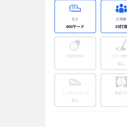
広さ
打席数
400ヤード
30打
弾道測定器
パター練
-
なし
レンタルシューズ
個室打
なし
-