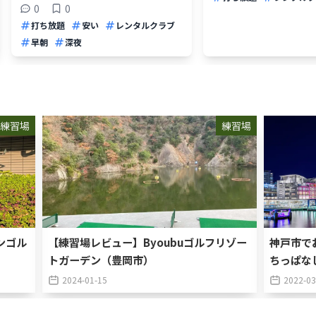
0
0
打ち放題
安い
レンタルクラブ
早朝
深夜
練習場
練習場
ンゴル
【練習場レビュー】Byoubuゴルフリゾー
神戸市で
トガーデン（豊岡市）
ちっぱな
2024-01-15
2022-03