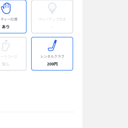
フティー打席
ティーアップ方法
あり
-
ョートコース
レンタルクラブ
なし
200円