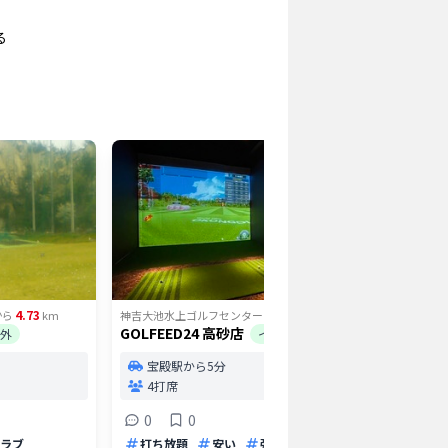
る
4.73
4.86
から
km
神吉大池水上ゴルフセンター
から
km
神吉大池水
GOLFEED24 高砂店
鹿島レー
外
インドア
宝殿駅から5分
高砂
4打席
26打
打席
0
0
0
ラブ
打ち放題
安い
弾道測定器