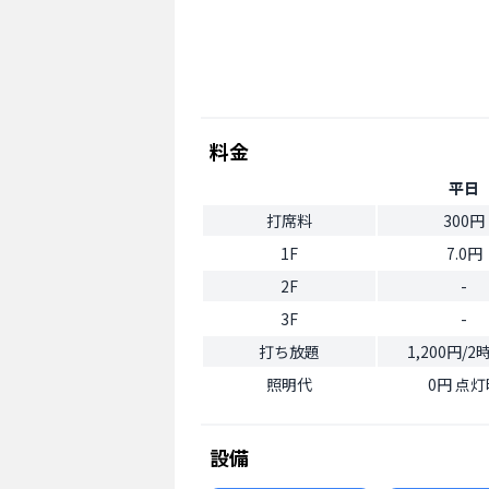
料金
平日
打席料
300円
1F
7.0円
2F
-
3F
-
打ち放題
1,200円/
照明代
0円 点灯
設備