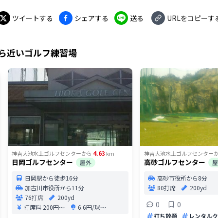
ツイートする
シェアする
送る
URLをコピーす
ら近いゴルフ練習場
4.63
神吉大池水上ゴルフセンター
から
km
神吉大池水上ゴルフセンター
日岡ゴルフセンター
高砂ゴルフセンター
屋外
屋
日岡駅から徒歩16分
高砂市役所から8分
加古川市役所から11分
80打席
200yd
76打席
200yd
0
0
打席料
200円〜
6.6円/球〜
打ち放題
レンタルク