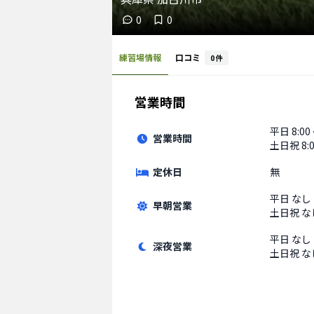
0
0
練習場情報
口コミ
0
件
営業時間
平日
8:00
営業時間
土日祝
8:
定休日
無
平日
なし
早朝営業
土日祝
な
平日
なし
深夜営業
土日祝
な