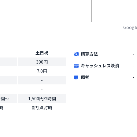
Goog
土日祝
精算方法
-
300円
キャッシュレス決済
-
7.0円
備考
-
-
-
2時間～
1,500円/2時間
時
0円 点灯時