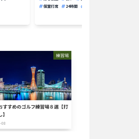
安い
個室打席
24時間
早朝
深夜
レンタ
練習場
おすすめのゴルフ練習場８選【打
し】
-08