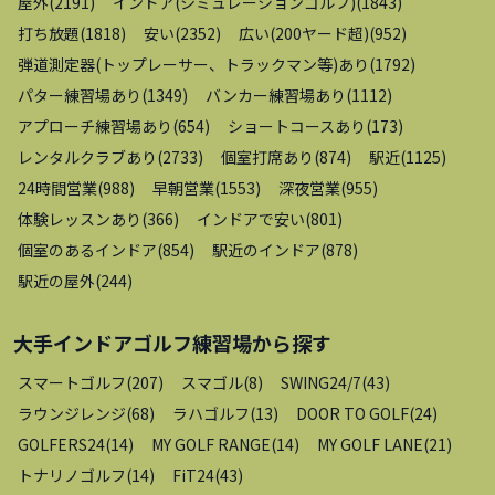
屋外
(
2191
)
インドア(シミュレーションゴルフ)
(
1843
)
打ち放題
(
1818
)
安い
(
2352
)
広い(200ヤード超)
(
952
)
弾道測定器(トップレーサー、トラックマン等)あり
(
1792
)
パター練習場あり
(
1349
)
バンカー練習場あり
(
1112
)
アプローチ練習場あり
(
654
)
ショートコースあり
(
173
)
レンタルクラブあり
(
2733
)
個室打席あり
(
874
)
駅近
(
1125
)
24時間営業
(
988
)
早朝営業
(
1553
)
深夜営業
(
955
)
体験レッスンあり
(
366
)
インドアで安い
(
801
)
個室のあるインドア
(
854
)
駅近のインドア
(
878
)
駅近の屋外
(
244
)
大手インドアゴルフ練習場
から探す
スマートゴルフ
(
207
)
スマゴル
(
8
)
SWING24/7
(
43
)
ラウンジレンジ
(
68
)
ラハゴルフ
(
13
)
DOOR TO GOLF
(
24
)
GOLFERS24
(
14
)
MY GOLF RANGE
(
14
)
MY GOLF LANE
(
21
)
トナリノゴルフ
(
14
)
FiT24
(
43
)