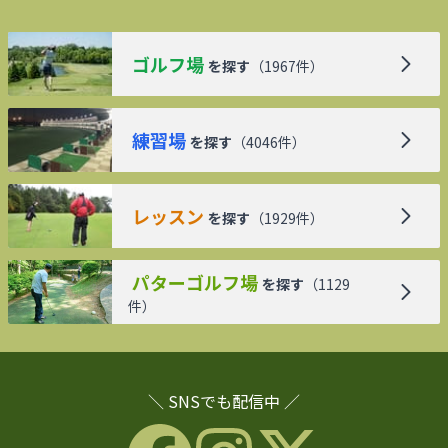
ゴルフ場
を探す
（
1967
件）
練習場
を探す
（
4046
件）
レッスン
を探す
（
1929
件）
パターゴルフ場
を探す
（
1129
件）
＼ SNSでも配信中 ／