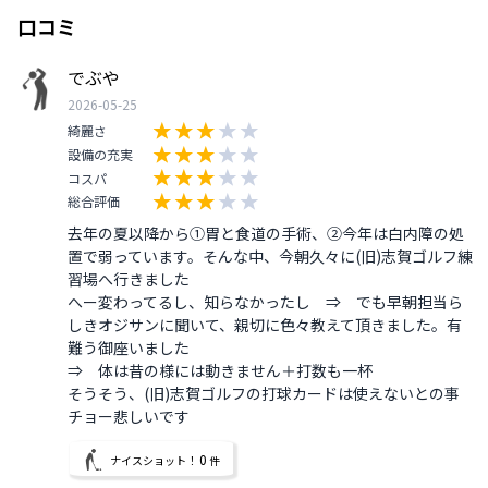
口コミ
でぶや
2026-05-25
綺麗さ
設備の充実
コスパ
総合評価
去年の夏以降から①胃と食道の手術、②今年は白内障の処
置で弱っています。そんな中、今朝久々に(旧)志賀ゴルフ練
習場へ行きました

へー変わってるし、知らなかったし　⇒　でも早朝担当ら
しきオジサンに聞いて、親切に色々教えて頂きました。有
難う御座いました

⇒　体は昔の様には動きません＋打数も一杯

そうそう、(旧)志賀ゴルフの打球カードは使えないとの事

チョー悲しいです
0
ナイスショット！
件