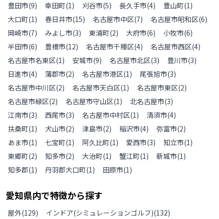
豊田市
(
9
)
幸田町
(
1
)
刈谷市
(
5
)
長久手市
(
4
)
豊山町
(
1
)
大口町
(
1
)
春日井市
(
15
)
名古屋市中区
(
7
)
名古屋市昭和区
(
6
)
岡崎市
(
7
)
みよし市
(
3
)
東浦町
(
2
)
大府市
(
6
)
小牧市
(
6
)
半田市
(
6
)
豊橋市
(
12
)
名古屋市千種区
(
4
)
名古屋市西区
(
4
)
名古屋市名東区
(
1
)
安城市
(
9
)
名古屋市北区
(
3
)
豊川市
(
3
)
日進市
(
4
)
蒲郡市
(
2
)
名古屋市港区
(
1
)
尾張旭市
(
3
)
名古屋市中川区
(
2
)
名古屋市天白区
(
1
)
名古屋市東区
(
2
)
名古屋市緑区
(
2
)
名古屋市守山区
(
1
)
北名古屋市
(
3
)
江南市
(
3
)
西尾市
(
3
)
名古屋市中村区
(
1
)
清須市
(
4
)
扶桑町
(
1
)
犬山市
(
2
)
津島市
(
2
)
稲沢市
(
4
)
弥富市
(
2
)
あま市
(
1
)
七宝町
(
1
)
阿久比町
(
1
)
愛西市
(
3
)
知立市
(
1
)
東郷町
(
2
)
知多市
(
2
)
大治町
(
1
)
蟹江町
(
1
)
新城市
(
1
)
知多郡
(
1
)
丹羽郡大口町
(
1
)
田原市
(
1
)
愛知県
内で特徴から探す
屋外
(
129
)
インドア(シミュレーションゴルフ)
(
132
)