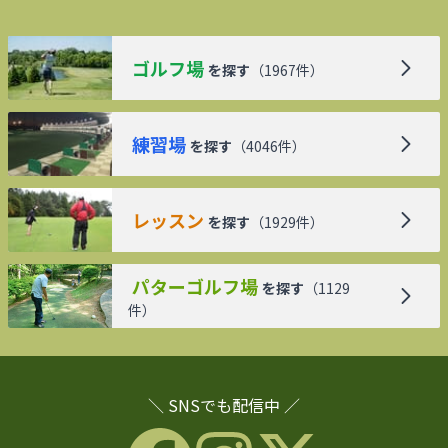
ゴルフ場
を探す
（
1967
件）
練習場
を探す
（
4046
件）
レッスン
を探す
（
1929
件）
パターゴルフ場
を探す
（
1129
件）
＼ SNSでも配信中 ／