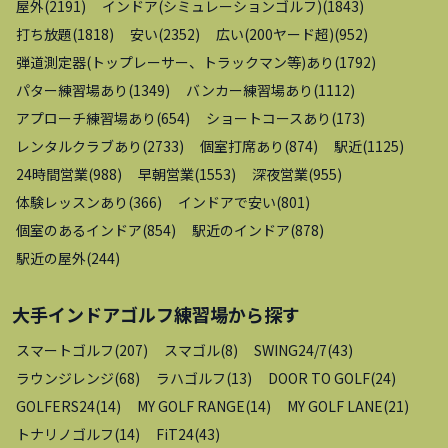
屋外
(
2191
)
インドア(シミュレーションゴルフ)
(
1843
)
打ち放題
(
1818
)
安い
(
2352
)
広い(200ヤード超)
(
952
)
弾道測定器(トップレーサー、トラックマン等)あり
(
1792
)
パター練習場あり
(
1349
)
バンカー練習場あり
(
1112
)
アプローチ練習場あり
(
654
)
ショートコースあり
(
173
)
レンタルクラブあり
(
2733
)
個室打席あり
(
874
)
駅近
(
1125
)
24時間営業
(
988
)
早朝営業
(
1553
)
深夜営業
(
955
)
体験レッスンあり
(
366
)
インドアで安い
(
801
)
個室のあるインドア
(
854
)
駅近のインドア
(
878
)
駅近の屋外
(
244
)
大手インドアゴルフ練習場
から探す
スマートゴルフ
(
207
)
スマゴル
(
8
)
SWING24/7
(
43
)
ラウンジレンジ
(
68
)
ラハゴルフ
(
13
)
DOOR TO GOLF
(
24
)
GOLFERS24
(
14
)
MY GOLF RANGE
(
14
)
MY GOLF LANE
(
21
)
トナリノゴルフ
(
14
)
FiT24
(
43
)