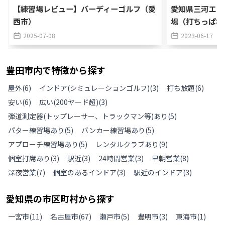
【練習場レビュー】バーディーゴルフ（愛
愛知県三河エリ
西市）
場（打ちっぱな
2025-07-08
2023-06-17
豊田市
内で特徴から探す
屋外
(
6
)
インドア(シミュレーションゴルフ)
(
3
)
打ち放題
(
6
)
安い
(
6
)
広い(200ヤード超)
(
3
)
弾道測定器(トップレーサー、トラックマン等)あり
(
5
)
パター練習場あり
(
5
)
バンカー練習場あり
(
5
)
アプローチ練習場あり
(
5
)
レンタルクラブあり
(
9
)
個室打席あり
(
3
)
駅近
(
3
)
24時間営業
(
3
)
早朝営業
(
8
)
深夜営業
(
7
)
個室のあるインドア
(
3
)
駅近のインドア
(
3
)
愛知県
の
市区町村から探す
一宮市
(
11
)
名古屋市
(
67
)
瀬戸市
(
5
)
豊明市
(
3
)
東海市
(
1
)