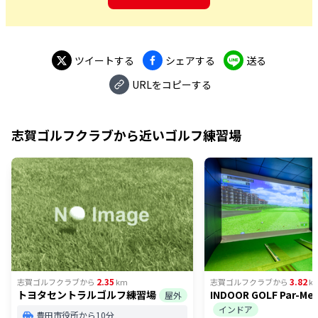
ツイートする
シェアする
送る
URLをコピーする
志賀ゴルフクラブ
から近いゴルフ練習場
2.35
3.82
志賀ゴルフクラブ
から
km
志賀ゴルフクラブ
から
k
トヨタセントラルゴルフ練習場
INDOOR GOLF Par-Me
屋外
インドア
豊田市役所から10分