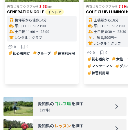
3.58
7.19
志賀ゴルフクラブ
から
km
志賀ゴルフクラブ
から
k
GENERATION GOLF
GOLF CLUB LUMINOUS
インドア
梅坪駅から徒歩14分
土橋駅から18分
平日 11:00 〜 23:00
平日 10:50 〜 23:00
土日祝 11:00 〜 23:00
土日祝 8:30 〜 23:30
レンタル：
クラブ
月額 8,800円〜
レンタル：
クラブ
0
0
0
0
初心者向け
グループ
練習利用可
初心者向け
女性コー
マンツーマン
グルー
練習利用可
愛知県
の
ゴルフ場
を探す
（
39
件）
愛知県
の
レッスン
を探す