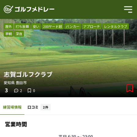
屋外
打ち放題
安い
200ヤード超
バンカー
アプローチ
レンタルクラブ
早朝
深夜
志賀ゴルフクラブ
愛知県
豊田市
3
2
0
練習場情報
口コミ
2
件
営業時間
平日
6:30 〜 23:00