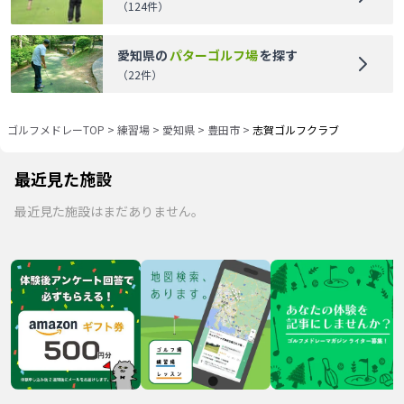
（
124
件）
愛知県
の
パターゴルフ場
を探す
（
22
件）
ゴルフメドレーTOP
>
練習場
>
愛知県
>
豊田市
>
志賀ゴルフクラブ
最近見た施設
最近見た施設はまだありません。