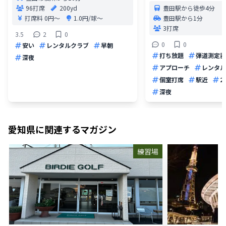
96打席
200yd
豊田駅から徒歩4分
打席料
0円〜
1.0円/球〜
豊田駅から1分
3打席
3.5
2
0
0
0
安い
レンタルクラブ
早朝
打ち放題
弾道測定器
深夜
アプローチ
レンタル
個室打席
駅近
2
深夜
愛知県
に関連するマガジン
練習場