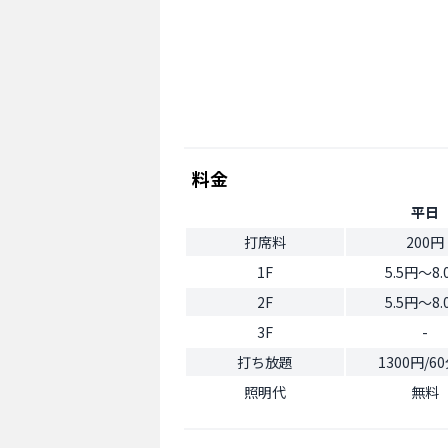
料金
平日
打席料
200円
1F
5.5円〜8.
2F
5.5円〜8.
3F
-
打ち放題
1300円/6
照明代
無料