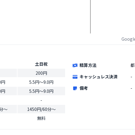
Goog
土日祝
精算方法
都
200円
キャッシュレス決済
-
0円
5.5円〜9.0円
備考
-
0円
5.5円〜9.0円
-
0分〜
1450円/60分〜
無料