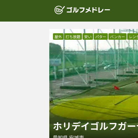
屋外
打ち放題
安い
パター
バンカー
レン
ホリデイゴルフガー
愛知県
安城市