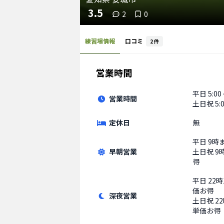
3.5
2
0
練習場情報
口コミ
2
件
営業時間
平日
5:00
営業時間
土日祝
5:
定休日
無
平日
9時
早朝営業
土日祝
9
得
平日
22
価お得
深夜営業
土日祝
2
単価お得