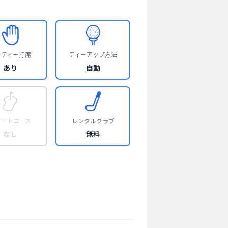
フティー打席
ティーアップ方法
あり
自動
ョートコース
レンタルクラブ
なし
無料