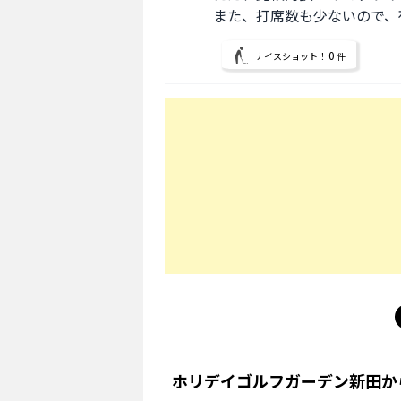
また、打席数も少ないので、
0
ナイスショット！
件
ホリデイゴルフガーデン新田
か