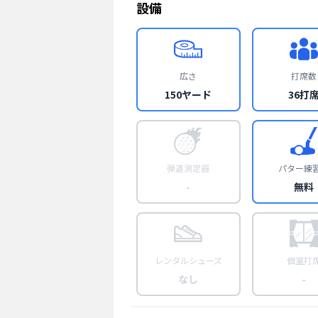
設備
広さ
打席数
150ヤード
36打
弾道測定器
パター練
-
無料
レンタルシューズ
個室打
なし
-