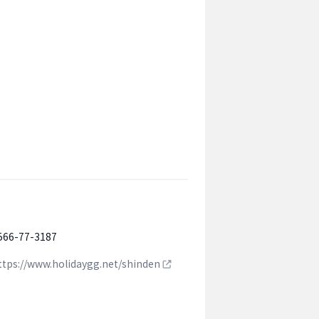
566-77-3187
ttps://www.holidaygg.net/shinden