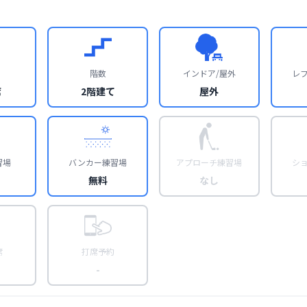
階数
インドア/屋外
レ
席
2階建て
屋外
習場
バンカー練習場
アプローチ練習場
シ
無料
なし
席
打席予約
-