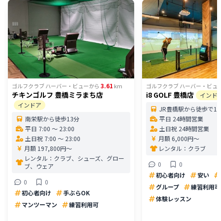
3.61
ゴルフクラブ ハーバー・ビュー
から
km
ゴルフクラブ ハーバー・ビュ
チキンゴルフ 豊橋ミラまち店
i8 GOLF 豊橋店
インド
インドア
JR豊橋駅から徒歩で1
南栄駅から徒歩13分
平日 24時間営業
平日 7:00 〜 23:00
土日祝 24時間営業
土日祝 7:00 〜 23:00
月額 6,000円〜
月額 197,800円〜
レンタル：
クラブ
レンタル：
クラブ、シューズ、グロー
0
0
ブ、ウェア
初心者向け
安い
0
0
グループ
練習利用可
初心者向け
手ぶらOK
体験レッスン
マンツーマン
練習利用可