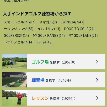
駅近の屋外
(
244
)
大手インドアゴルフ練習場
から探す
スマートゴルフ
(
207
)
スマゴル
(
8
)
SWING24/7
(
43
)
ラウンジレンジ
(
68
)
ラハゴルフ
(
13
)
DOOR TO GOLF
(
24
)
GOLFERS24
(
14
)
MY GOLF RANGE
(
14
)
MY GOLF LANE
(
21
)
トナリノゴルフ
(
14
)
FiT24
(
43
)
ゴルフ場
を探す
（
1967
件）
練習場
を探す
（
4046
件）
レッスン
を探す
（
1929
件）