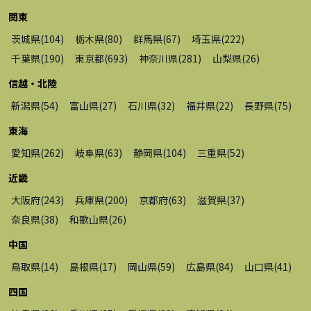
関東
茨城県
(
104
)
栃木県
(
80
)
群馬県
(
67
)
埼玉県
(
222
)
千葉県
(
190
)
東京都
(
693
)
神奈川県
(
281
)
山梨県
(
26
)
信越・北陸
新潟県
(
54
)
富山県
(
27
)
石川県
(
32
)
福井県
(
22
)
長野県
(
75
)
東海
愛知県
(
262
)
岐阜県
(
63
)
静岡県
(
104
)
三重県
(
52
)
近畿
大阪府
(
243
)
兵庫県
(
200
)
京都府
(
63
)
滋賀県
(
37
)
奈良県
(
38
)
和歌山県
(
26
)
中国
鳥取県
(
14
)
島根県
(
17
)
岡山県
(
59
)
広島県
(
84
)
山口県
(
41
)
四国