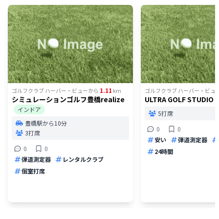
1.11
ゴルフクラブ ハーバー・ビュー
から
km
ゴルフクラブ ハーバー・ビュ
シミュレーションゴルフ豊橋realize
ULTRA GOLF STUDIO
インドア
5打席
豊橋駅から10分
0
0
3打席
安い
弾道測定器
0
0
24時間
弾道測定器
レンタルクラブ
個室打席