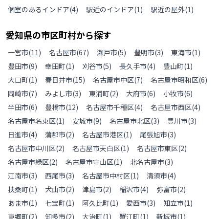
個室のあるインドア
(
4
)
駅近のインドア
(
1
)
駅近の屋外
(
1
)
愛知県
の
市区町村から探す
一宮市
(
11
)
名古屋市
(
67
)
瀬戸市
(
5
)
豊明市
(
3
)
東海市
(
1
)
豊田市
(
9
)
幸田町
(
1
)
刈谷市
(
5
)
長久手市
(
4
)
豊山町
(
1
)
大口町
(
1
)
春日井市
(
15
)
名古屋市中区
(
7
)
名古屋市昭和区
(
6
)
岡崎市
(
7
)
みよし市
(
3
)
東浦町
(
2
)
大府市
(
6
)
小牧市
(
6
)
半田市
(
6
)
豊橋市
(
12
)
名古屋市千種区
(
4
)
名古屋市西区
(
4
)
名古屋市名東区
(
1
)
安城市
(
9
)
名古屋市北区
(
3
)
豊川市
(
3
)
日進市
(
4
)
蒲郡市
(
2
)
名古屋市港区
(
1
)
尾張旭市
(
3
)
名古屋市中川区
(
2
)
名古屋市天白区
(
1
)
名古屋市東区
(
2
)
名古屋市緑区
(
2
)
名古屋市守山区
(
1
)
北名古屋市
(
3
)
江南市
(
3
)
西尾市
(
3
)
名古屋市中村区
(
1
)
清須市
(
4
)
扶桑町
(
1
)
犬山市
(
2
)
津島市
(
2
)
稲沢市
(
4
)
弥富市
(
2
)
あま市
(
1
)
七宝町
(
1
)
阿久比町
(
1
)
愛西市
(
3
)
知立市
(
1
)
東郷町
(
2
)
知多市
(
2
)
大治町
(
1
)
蟹江町
(
1
)
新城市
(
1
)