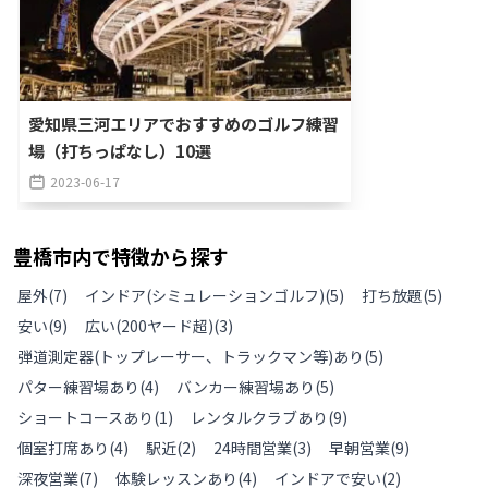
愛知県三河エリアでおすすめのゴルフ練習
場（打ちっぱなし）10選
2023-06-17
豊橋市
内で特徴から探す
屋外
(
7
)
インドア(シミュレーションゴルフ)
(
5
)
打ち放題
(
5
)
安い
(
9
)
広い(200ヤード超)
(
3
)
弾道測定器(トップレーサー、トラックマン等)あり
(
5
)
パター練習場あり
(
4
)
バンカー練習場あり
(
5
)
ショートコースあり
(
1
)
レンタルクラブあり
(
9
)
個室打席あり
(
4
)
駅近
(
2
)
24時間営業
(
3
)
早朝営業
(
9
)
深夜営業
(
7
)
体験レッスンあり
(
4
)
インドアで安い
(
2
)