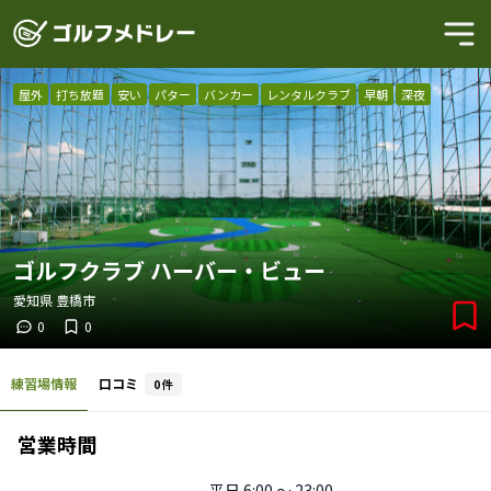
屋外
打ち放題
安い
パター
バンカー
レンタルクラブ
早朝
深夜
ゴルフクラブ ハーバー・ビュー
愛知県
豊橋市
0
0
練習場情報
口コミ
0
件
営業時間
平日
6:00 〜 23:00