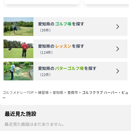
愛知県
の
ゴルフ場
を探す
（
39
件）
愛知県
の
レッスン
を探す
（
124
件）
愛知県
の
パターゴルフ場
を探す
（
22
件）
ゴルフメドレーTOP
>
練習場
>
愛知県
>
豊橋市
>
ゴルフクラブ ハーバー・ビュ
ー
最近見た施設
最近見た施設はまだありません。