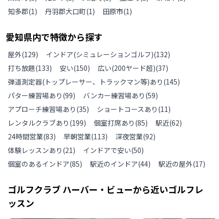
知多郡
(
1
)
丹羽郡大口町
(
1
)
田原市
(
1
)
愛知県
内で特徴から探す
屋外
(
129
)
インドア(シミュレーションゴルフ)
(
132
)
打ち放題
(
133
)
安い
(
150
)
広い(200ヤード超)
(
37
)
弾道測定器(トップレーサー、トラックマン等)あり
(
145
)
パター練習場あり
(
99
)
バンカー練習場あり
(
59
)
アプローチ練習場あり
(
35
)
ショートコースあり
(
11
)
レンタルクラブあり
(
199
)
個室打席あり
(
85
)
駅近
(
62
)
24時間営業
(
83
)
早朝営業
(
113
)
深夜営業
(
92
)
体験レッスンあり
(
21
)
インドアで安い
(
50
)
個室のあるインドア
(
85
)
駅近のインドア
(
44
)
駅近の屋外
(
17
)
ゴルフクラブ ハーバー・ビュー
から近いゴルフレ
ッスン