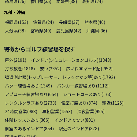
徳島県
(
26
)
香川県
(
35
)
愛媛県
(
38
)
高知県
(
24
)
九州・沖縄
福岡県
(
153
)
佐賀県
(
24
)
長崎県
(
37
)
熊本県
(
46
)
大分県
(
38
)
宮崎県
(
40
)
鹿児島県
(
42
)
沖縄県
(
36
)
特徴から
ゴルフ練習場
を探す
屋外
(
2191
)
インドア(シミュレーションゴルフ)
(
1843
)
打ち放題
(
1818
)
安い
(
2352
)
広い(200ヤード超)
(
952
)
弾道測定器(トップレーサー、トラックマン等)あり
(
1792
)
パター練習場あり
(
1349
)
バンカー練習場あり
(
1112
)
アプローチ練習場あり
(
654
)
ショートコースあり
(
173
)
レンタルクラブあり
(
2733
)
個室打席あり
(
874
)
駅近
(
1125
)
24時間営業
(
988
)
早朝営業
(
1553
)
深夜営業
(
955
)
体験レッスンあり
(
366
)
インドアで安い
(
801
)
個室のあるインドア
(
854
)
駅近のインドア
(
878
)