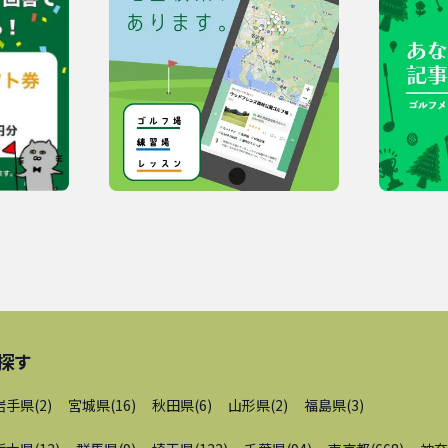
探す
岩手県
(
2
)
宮城県
(
16
)
秋田県
(
6
)
山形県
(
2
)
福島県
(
3
)