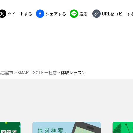
ツイートする
シェアする
送る
URLをコピーす
名古屋市
>
SMART GOLF 一社店
>
体験レッスン