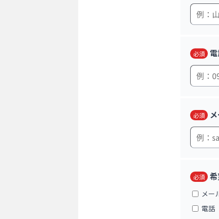
電
必須
メ
必須
希
必須
メー
電話