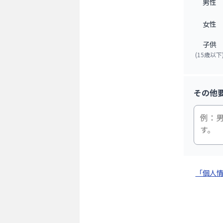
男性
女性
子供
(15歳以下
その他
「個人