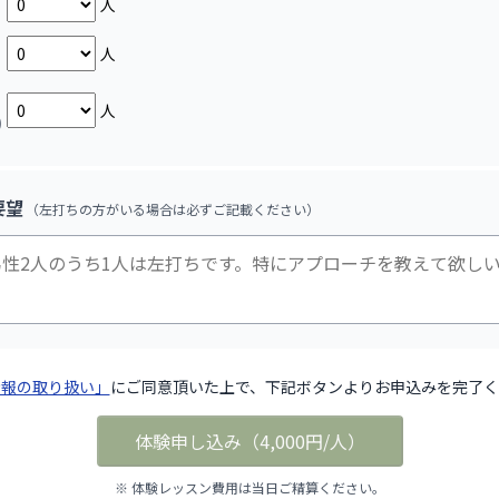
人
人
人
)
要望
（左打ちの方がいる場合は必ずご記載ください）
情報の取り扱い」
にご同意頂いた上で、下記ボタンよりお申込みを完了く
体験申し込み
（
4,000円/人
）
※ 体験レッスン費用は当日ご精算ください。