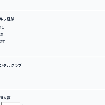
ルフ経験
なし
未満
3年
ンタルクラブ
加人数