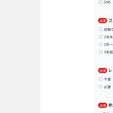
SMS
ゴ
必須
経験
1年
1年〜
3年超
レ
必須
不要
必要
参
必須