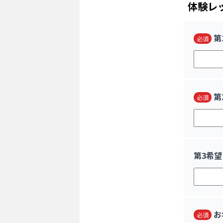
体験レ
第
必須
第
必須
第3希望
お
必須