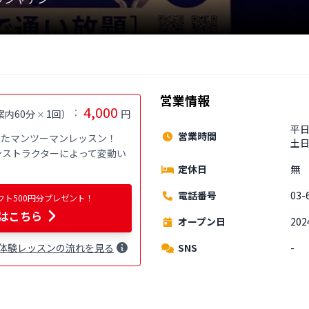
営業情報
4,000
：
案内60分
1回
）
円
×
平日
営業時間
たマンツーマンレッスン！

土日
でインストラクターによって変動い
定休日
無
電話番号
03-
フト500円分プレゼント！
はこちら
オープン日
202
SNS
-
体験
レッスン
の流れを見る