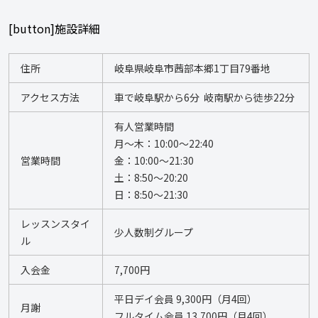
[button]施設詳細
住所
岐阜県岐阜市茜部本郷1丁目79番地
アクセス方法
車で岐阜駅から6分  岐南駅から徒歩22分
有人営業時間 
月～木：10:00～22:40 
営業時間
金：10:00～21:30 
土：8:50～20:20
日：8:50～21:30
レッスンスタイ
少人数制グループ
ル
入会金
7,700円
平日デイ会員 9,300円（月4回） 
月謝
フルタイム会員 13,700円（月4回）