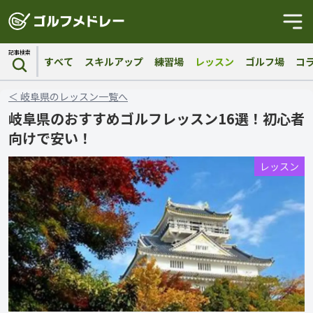
記事検索
すべて
スキルアップ
練習場
レッスン
ゴルフ場
コ
＜
岐阜県
の
レッスン
一覧へ
岐阜県のおすすめゴルフレッスン16選！初心者
向けで安い！
レッスン