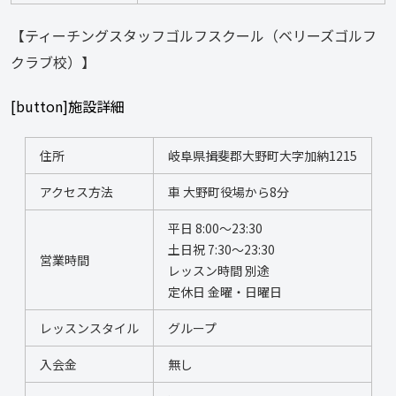
【ティーチングスタッフゴルフスクール（ベリーズゴルフ
クラブ校）】
[button]施設詳細
住所
岐阜県揖斐郡大野町大字加納1215
アクセス方法
車 大野町役場から8分
平日 8:00〜23:30   
土日祝 7:30〜23:30 
営業時間
レッスン時間 別途 
定休日 金曜・日曜日
レッスンスタイル
グループ
入会金
無し