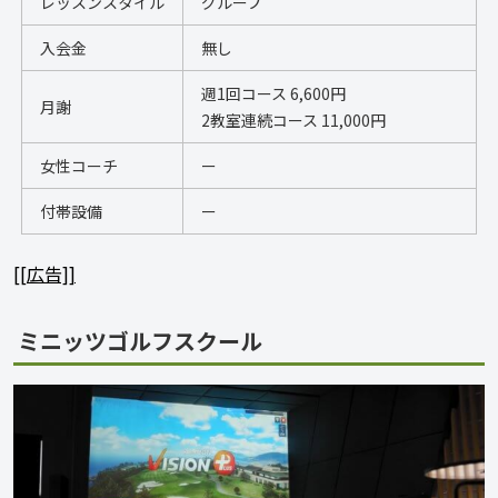
レッスンスタイル
グループ
入会金
無し
週1回コース 6,600円  
月謝
2教室連続コース 11,000円
女性コーチ
ー
付帯設備
ー
[[広告]]
ミニッツゴルフスクール