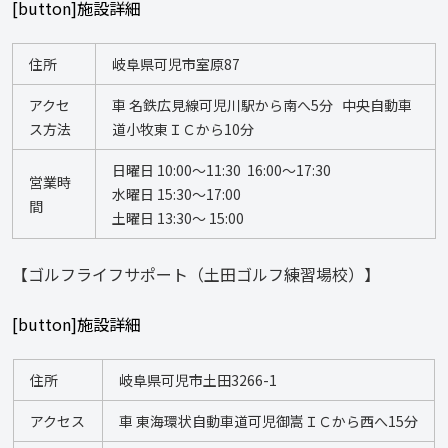
[button]施設詳細
住所
岐阜県可児市室原87
アクセ
車 名鉄広見線可児川駅から南へ5分   中央自動車
ス方法
道小牧東ＩＣから10分
日曜日 10:00～11:30  16:00～17:30 
営業時
水曜日 15:30～17:00 
間
土曜日 13:30～ 15:00
【ゴルフライフサポート（土田ゴルフ練習場校）】
[button]施設詳細
住所
岐阜県可児市土田3266-1
アクセス
車 東海環状自動車道可児御嵩ＩＣから西へ15分