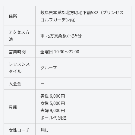
岐阜県本巣郡北方町地下前582（プリンセス
住所
ゴルフガーデン内）
アクセス方
車 北方真桑駅から5分
法
営業時間
全曜日 10:30～22:00
レッスンス
グループ
タイル
入会金
ー
男性 6,000円 
女性 5,000円 
月謝
夫婦 9,000円 
ボール代 別途
女性コーチ
無し