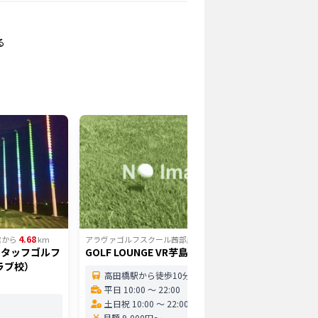
る
4.68
4.92
店
から
km
アラヴァゴルフスクール茜部店
から
km
アラヴァゴ
スタッフゴルフ
GOLF LOUNGE VR芋島
ヨネック
インドア
ラブ校）
岐阜校（
高田橋駅から徒歩10分
平日 10:00 〜 22:00
岐阜
土日祝 10:00 〜 22:00
平日 1
月額 9,000円〜
土日祝 