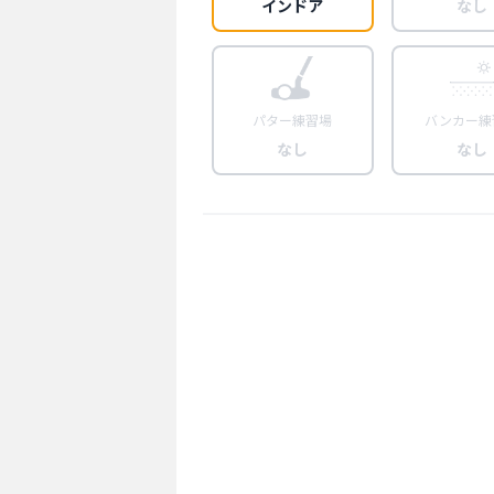
インドア
なし
パター練習場
バンカー練
なし
なし