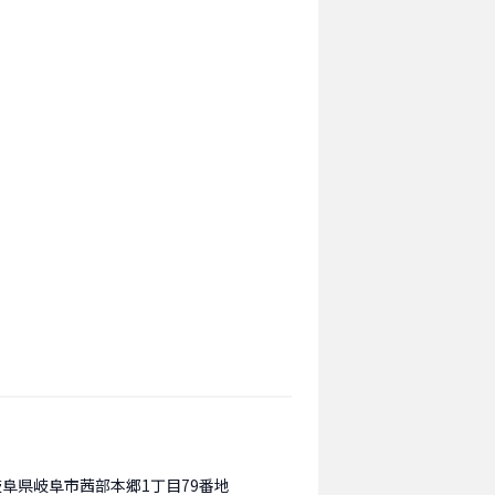
岐阜県岐阜市茜部本郷1丁目79番地