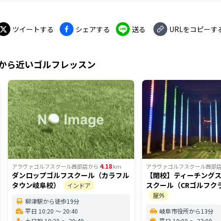
ツイートする
シェアする
送る
URLをコピーす
から近いゴルフレッスン
4.18
アラヴァゴルフスクール茜部店
から
km
アラヴァゴルフスクール茜部
ダンロップゴルフスクール（カラフル
【閉校】ティーチング
タウン岐阜校）
スクール（CRゴルフク
インドア
屋外
柳津駅から徒歩19分
平日 10:20 〜 20:40
岐阜市役所から13分
土日祝 10:20 〜 20:40
平日 10:00 〜 22:00