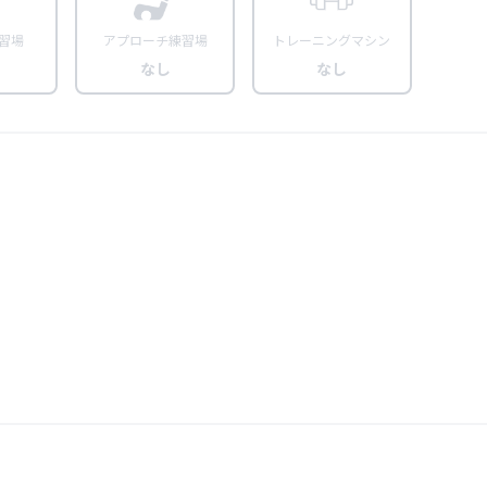
習場
アプローチ練習場
トレーニングマシン
なし
なし