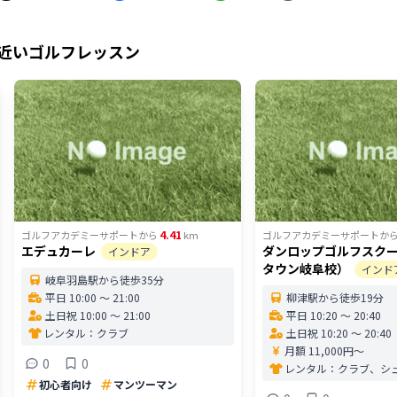
近いゴルフレッスン
4.41
ゴルフアカデミーサポート
から
km
ゴルフアカデミーサポート
か
エデュカーレ
ダンロップゴルフスク
インドア
タウン岐阜校）
インド
岐阜羽島駅から徒歩35分
平日 10:00 〜 21:00
柳津駅から徒歩19分
土日祝 10:00 〜 21:00
平日 10:20 〜 20:40
レンタル：
クラブ
土日祝 10:20 〜 20:40
月額 11,000円〜
0
0
レンタル：
クラブ、シ
初心者向け
マンツーマン