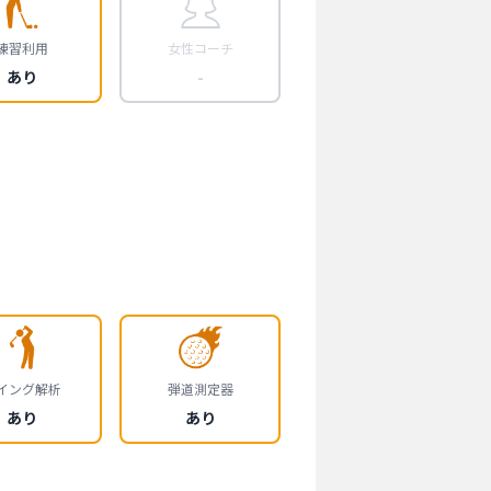
練習利用
女性コーチ
あり
-
イング解析
弾道測定器
あり
あり