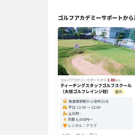
ゴルフアカデミーサポート
から
1.88
ゴルフアカデミーサポート
から
km
ティーチングスタッフゴルフスクール
（大垣ゴルフレインジ校）
屋外
美濃青柳駅から徒歩21分
平日 13:30 〜 22:00
土日祝 -
月額 6,600円〜
レンタル：
クラブ