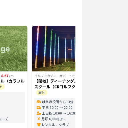
8.67
9.46
ら
km
ゴルフアカデミーサポート
から
km
ゴルフアカ
ール（カラフル
【閉校】ティーチングスタッフゴルフ
ゴルフ治
スクール（CRゴルフクラブ校）
ア
北方
屋外
平日 1
岐阜市役所から13分
土日祝 
平日 10:00 〜 22:00
月額 
土日祝 10:00 〜 16:30
レン
ューズ
月額 6,600円〜
0
レンタル：
クラブ