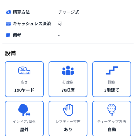
精算方法
チャージ式
キャッシュレス決済
可
備考
-
設備
広さ
打席数
階数
190ヤード
70打席
3階建て
インドア/屋外
レフティー打席
ティーアップ方法
屋外
あり
自動