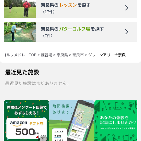
奈良県
の
レッスン
を探す
（
17
件）
奈良県
の
パターゴルフ場
を探す
（
7
件）
ゴルフメドレーTOP
>
練習場
>
奈良県
>
奈良市
>
グリーンアリーナ奈良
最近見た施設
最近見た施設はまだありません。