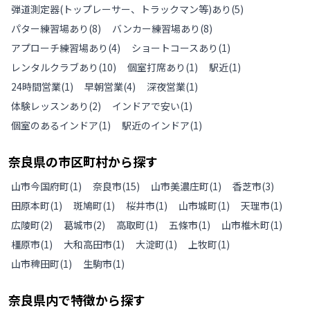
弾道測定器(トップレーサー、トラックマン等)あり
(
5
)
パター練習場あり
(
8
)
バンカー練習場あり
(
8
)
アプローチ練習場あり
(
4
)
ショートコースあり
(
1
)
レンタルクラブあり
(
10
)
個室打席あり
(
1
)
駅近
(
1
)
24時間営業
(
1
)
早朝営業
(
4
)
深夜営業
(
1
)
体験レッスンあり
(
2
)
インドアで安い
(
1
)
個室のあるインドア
(
1
)
駅近のインドア
(
1
)
奈良県
の
市区町村から探す
山市今国府町
(
1
)
奈良市
(
15
)
山市美濃庄町
(
1
)
香芝市
(
3
)
田原本町
(
1
)
斑鳩町
(
1
)
桜井市
(
1
)
山市城町
(
1
)
天理市
(
1
)
広陵町
(
2
)
葛城市
(
2
)
高取町
(
1
)
五條市
(
1
)
山市椎木町
(
1
)
橿原市
(
1
)
大和高田市
(
1
)
大淀町
(
1
)
上牧町
(
1
)
山市稗田町
(
1
)
生駒市
(
1
)
奈良県
内で特徴から探す