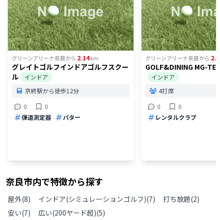
2.14
2.2
グリーンアリーナ奈良
から
km
グリーンアリーナ奈良
から
グレイトゴルフインドアゴルフスクー
GOLF&DINING MG-TE
ル
インドア
インドア
京終駅から徒歩12分
4打席
0
0
0
0
弾道測定器
パター
レンタルクラブ
奈良市
内で特徴から探す
屋外
(
8
)
インドア(シミュレーションゴルフ)
(
7
)
打ち放題
(
2
)
安い
(
7
)
広い(200ヤード超)
(
5
)