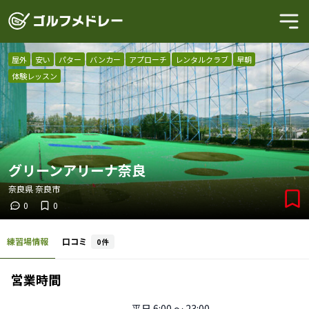
屋外
安い
パター
バンカー
アプローチ
レンタルクラブ
早朝
体験レッスン
グリーンアリーナ奈良
奈良県
奈良市
0
0
練習場情報
口コミ
0
件
営業時間
平日
6:00 〜 23:00