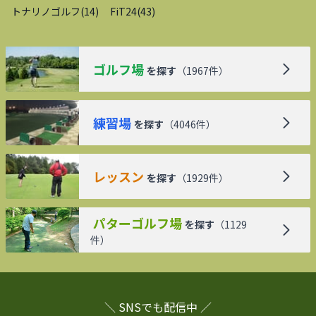
トナリノゴルフ
(
14
)
FiT24
(
43
)
ゴルフ場
を探す
（
1967
件）
練習場
を探す
（
4046
件）
レッスン
を探す
（
1929
件）
パターゴルフ場
を探す
（
1129
件）
＼ SNSでも配信中 ／