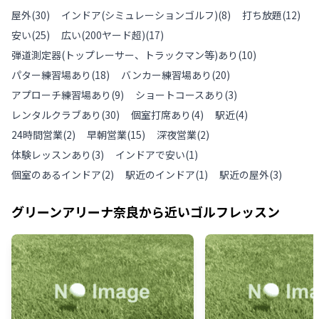
屋外
(
30
)
インドア(シミュレーションゴルフ)
(
8
)
打ち放題
(
12
)
安い
(
25
)
広い(200ヤード超)
(
17
)
弾道測定器(トップレーサー、トラックマン等)あり
(
10
)
パター練習場あり
(
18
)
バンカー練習場あり
(
20
)
アプローチ練習場あり
(
9
)
ショートコースあり
(
3
)
レンタルクラブあり
(
30
)
個室打席あり
(
4
)
駅近
(
4
)
24時間営業
(
2
)
早朝営業
(
15
)
深夜営業
(
2
)
体験レッスンあり
(
3
)
インドアで安い
(
1
)
個室のあるインドア
(
2
)
駅近のインドア
(
1
)
駅近の屋外
(
3
)
グリーンアリーナ奈良
から近いゴルフレッスン