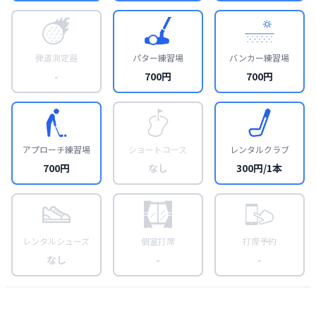
弾道測定器
パター練習場
バンカー練習場
-
700円
700円
アプローチ練習場
ショートコース
レンタルクラブ
700円
なし
300円/1本
レンタルシューズ
個室打席
打席予約
なし
-
-