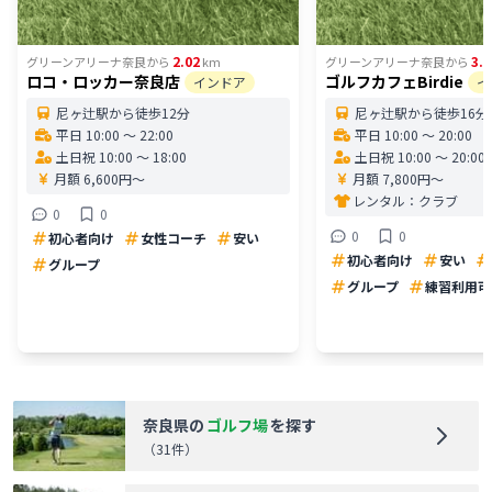
2.02
3.2
グリーンアリーナ奈良
から
km
グリーンアリーナ奈良
から
ロコ・ロッカー奈良店
ゴルフカフェBirdie
インドア
イ
尼ヶ辻駅から徒歩12分
尼ヶ辻駅から徒歩16分
平日 10:00 〜 22:00
平日 10:00 〜 20:00
土日祝 10:00 〜 18:00
土日祝 10:00 〜 20:00
月額 6,600円〜
月額 7,800円〜
レンタル：
クラブ
0
0
0
0
初心者向け
女性コーチ
安い
初心者向け
安い
グループ
グループ
練習利用可
奈良県
の
ゴルフ場
を探す
（
31
件）