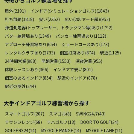
屋外
(
2191
)
インドア(シミュレーションゴルフ)
(
1843
)
打ち放題
(
1818
)
安い
(
2352
)
広い(200ヤード超)
(
952
)
弾道測定器(トップレーサー、トラックマン等)あり
(
1792
)
パター練習場あり
(
1349
)
バンカー練習場あり
(
1112
)
アプローチ練習場あり
(
654
)
ショートコースあり
(
173
)
レンタルクラブあり
(
2733
)
個室打席あり
(
874
)
駅近
(
1125
)
24時間営業
(
988
)
早朝営業
(
1553
)
深夜営業
(
955
)
体験レッスンあり
(
366
)
インドアで安い
(
801
)
個室のあるインドア
(
854
)
駅近のインドア
(
878
)
駅近の屋外
(
244
)
大手インドアゴルフ練習場
から探す
スマートゴルフ
(
207
)
スマゴル
(
8
)
SWING24/7
(
43
)
ラウンジレンジ
(
68
)
ラハゴルフ
(
13
)
DOOR TO GOLF
(
24
)
GOLFERS24
(
14
)
MY GOLF RANGE
(
14
)
MY GOLF LANE
(
21
)