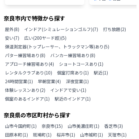
奈良市
内で特徴から探す
屋外
(
8
)
インドア(シミュレーションゴルフ)
(
7
)
打ち放題
(
2
)
安い
(
7
)
広い(200ヤード超)
(
5
)
弾道測定器(トップレーサー、トラックマン等)あり
(
5
)
パター練習場あり
(
8
)
バンカー練習場あり
(
8
)
アプローチ練習場あり
(
4
)
ショートコースあり
(
1
)
レンタルクラブあり
(
10
)
個室打席あり
(
1
)
駅近
(
1
)
24時間営業
(
1
)
早朝営業
(
4
)
深夜営業
(
1
)
体験レッスンあり
(
2
)
インドアで安い
(
1
)
個室のあるインドア
(
1
)
駅近のインドア
(
1
)
奈良県
の
市区町村から探す
山市今国府町
(
1
)
奈良市
(
15
)
山市美濃庄町
(
1
)
香芝市
(
3
)
田原本町
(
1
)
斑鳩町
(
1
)
桜井市
(
1
)
山市城町
(
1
)
天理市
(
1
)