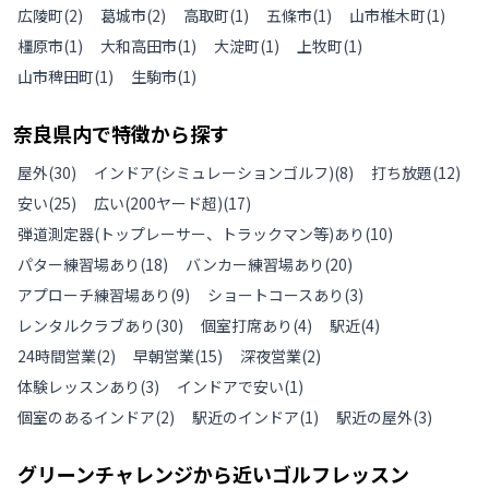
広陵町
(
2
)
葛城市
(
2
)
高取町
(
1
)
五條市
(
1
)
山市椎木町
(
1
)
橿原市
(
1
)
大和高田市
(
1
)
大淀町
(
1
)
上牧町
(
1
)
山市稗田町
(
1
)
生駒市
(
1
)
奈良県
内で特徴から探す
屋外
(
30
)
インドア(シミュレーションゴルフ)
(
8
)
打ち放題
(
12
)
安い
(
25
)
広い(200ヤード超)
(
17
)
弾道測定器(トップレーサー、トラックマン等)あり
(
10
)
パター練習場あり
(
18
)
バンカー練習場あり
(
20
)
アプローチ練習場あり
(
9
)
ショートコースあり
(
3
)
レンタルクラブあり
(
30
)
個室打席あり
(
4
)
駅近
(
4
)
24時間営業
(
2
)
早朝営業
(
15
)
深夜営業
(
2
)
体験レッスンあり
(
3
)
インドアで安い
(
1
)
個室のあるインドア
(
2
)
駅近のインドア
(
1
)
駅近の屋外
(
3
)
グリーンチャレンジ
から近いゴルフレッスン