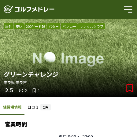
屋外
安い
200ヤード超
パター
バンカー
レンタルクラブ
グリーンチャレンジ
奈良県
奈良市
2.5
2
1
練習場情報
口コミ
2
件
営業時間
平日
9:00 〜 22:00