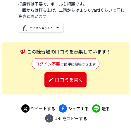
打席料は不要で、ボールも綺麗です。

一回からは打ち上げ、二階からは１５０yardくらいで同じ
0
ナイスショット！
件
この
練習場
の口コミを募集しています！
ログイン不要
で簡単に投稿できます
口コミを書く
ツイートする
シェアする
送る
URLをコピーする