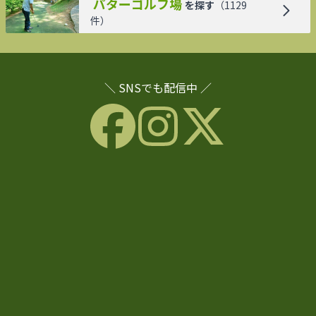
パターゴルフ場
を探す
（
1129
件）
＼ SNSでも配信中 ／