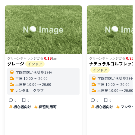
0.19
0.75
グリーンチャレンジ
から
km
グリーンチャレンジ
から
グレージ
ナチュラルゴルフレッ
インドア
インドア
学園前駅から徒歩18分
平日 10:00 〜 20:00
学園前駅から徒歩29分
土日祝 10:00 〜 20:00
平日 10:00 〜 20:00
レンタル：
クラブ
土日祝 10:00 〜 20:00
0
0
0
0
初心者向け
練習利用可
初心者向け
マンツー