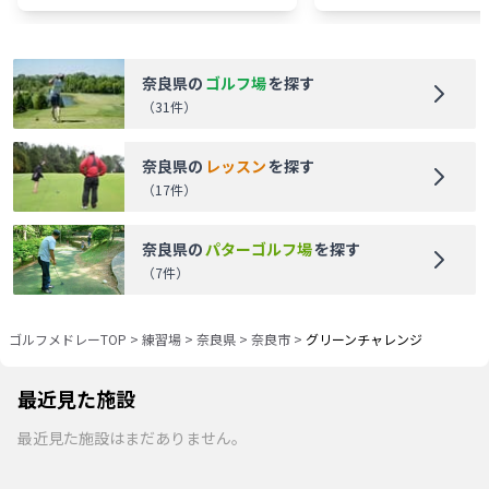
奈良県
の
ゴルフ場
を探す
（
31
件）
奈良県
の
レッスン
を探す
（
17
件）
奈良県
の
パターゴルフ場
を探す
（
7
件）
ゴルフメドレーTOP
>
練習場
>
奈良県
>
奈良市
>
グリーンチャレンジ
最近見た施設
最近見た施設はまだありません。