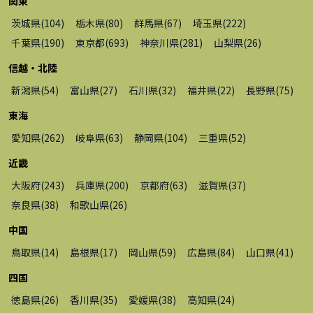
関東
茨城県
(
104
)
栃木県
(
80
)
群馬県
(
67
)
埼玉県
(
222
)
千葉県
(
190
)
東京都
(
693
)
神奈川県
(
281
)
山梨県
(
26
)
信越・北陸
新潟県
(
54
)
富山県
(
27
)
石川県
(
32
)
福井県
(
22
)
長野県
(
75
)
東海
愛知県
(
262
)
岐阜県
(
63
)
静岡県
(
104
)
三重県
(
52
)
近畿
大阪府
(
243
)
兵庫県
(
200
)
京都府
(
63
)
滋賀県
(
37
)
奈良県
(
38
)
和歌山県
(
26
)
中国
鳥取県
(
14
)
島根県
(
17
)
岡山県
(
59
)
広島県
(
84
)
山口県
(
41
)
四国
徳島県
(
26
)
香川県
(
35
)
愛媛県
(
38
)
高知県
(
24
)