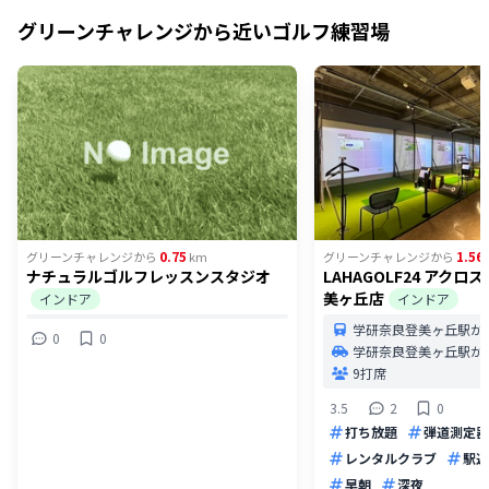
グリーンチャレンジ
から近いゴルフ練習場
0.75
1.56
グリーンチャレンジ
から
km
グリーンチャレンジ
から
ナチュラルゴルフレッスンスタジオ
LAHAGOLF24 アク
美ヶ丘店
インドア
インドア
学研奈良登美ヶ丘駅か
0
0
学研奈良登美ヶ丘駅か
9打席
3.5
2
0
打ち放題
弾道測定器
レンタルクラブ
駅近
早朝
深夜