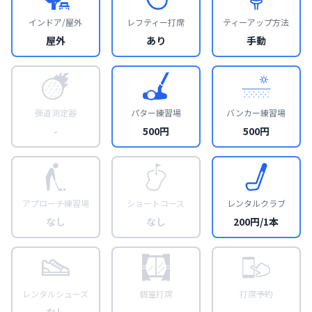
インドア/屋外
レフティー打席
ティーアップ方法
屋外
あり
手動
弾道測定器
パター練習場
バンカー練習場
-
500円
500円
アプローチ練習場
ショートコース
レンタルクラブ
なし
なし
200円/1本
レンタルシューズ
個室打席
打席予約
なし
-
-