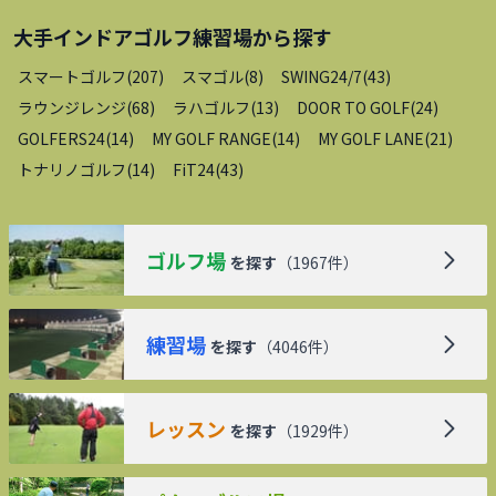
大手インドアゴルフ練習場
から探す
スマートゴルフ
(
207
)
スマゴル
(
8
)
SWING24/7
(
43
)
ラウンジレンジ
(
68
)
ラハゴルフ
(
13
)
DOOR TO GOLF
(
24
)
GOLFERS24
(
14
)
MY GOLF RANGE
(
14
)
MY GOLF LANE
(
21
)
トナリノゴルフ
(
14
)
FiT24
(
43
)
ゴルフ場
を探す
（
1967
件）
練習場
を探す
（
4046
件）
レッスン
を探す
（
1929
件）