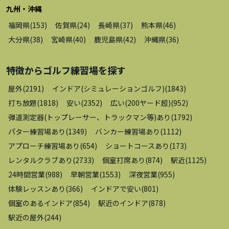
九州・沖縄
福岡県
(
153
)
佐賀県
(
24
)
長崎県
(
37
)
熊本県
(
46
)
大分県
(
38
)
宮崎県
(
40
)
鹿児島県
(
42
)
沖縄県
(
36
)
特徴から
ゴルフ練習場
を探す
屋外
(
2191
)
インドア(シミュレーションゴルフ)
(
1843
)
打ち放題
(
1818
)
安い
(
2352
)
広い(200ヤード超)
(
952
)
弾道測定器(トップレーサー、トラックマン等)あり
(
1792
)
パター練習場あり
(
1349
)
バンカー練習場あり
(
1112
)
アプローチ練習場あり
(
654
)
ショートコースあり
(
173
)
レンタルクラブあり
(
2733
)
個室打席あり
(
874
)
駅近
(
1125
)
24時間営業
(
988
)
早朝営業
(
1553
)
深夜営業
(
955
)
体験レッスンあり
(
366
)
インドアで安い
(
801
)
個室のあるインドア
(
854
)
駅近のインドア
(
878
)
駅近の屋外
(
244
)