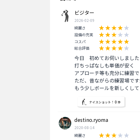
ビジター
2026-02-09
綺麗さ
設備の充実
コスパ
総合評価
今日　初めてお伺いしました

打ちっぱなしも単価が安く

アプローチ等も充分に練習で
ただ、昔ながらの練習場ですが
もう少しボールを新しくして
0
ナイスショット！
件
destino.ryoma
2020-08-14
綺麗さ