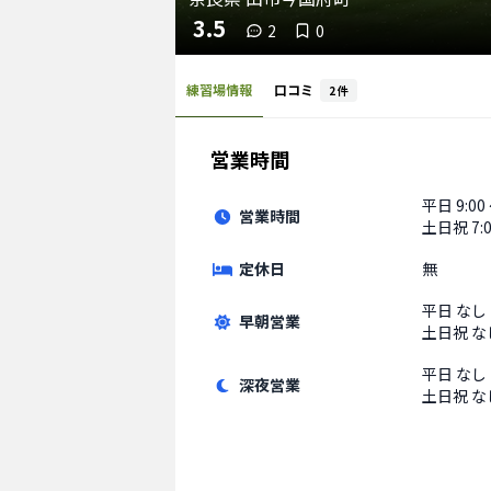
3.5
2
0
練習場情報
口コミ
2
件
営業時間
平日
9:00
営業時間
土日祝
7:
定休日
無
平日
なし
早朝営業
土日祝
な
平日
なし
深夜営業
土日祝
な