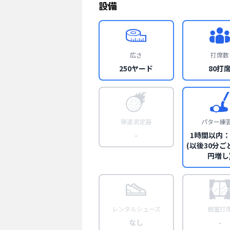
設備
広さ
打席数
250ヤード
80打
弾道測定器
パター練
-
1時間以内：
(以後30分ご
円増し
レンタルシューズ
個室打
なし
-