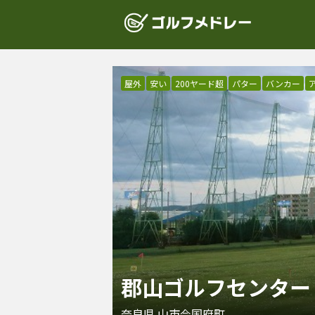
屋外
安い
200ヤード超
パター
バンカー
郡山ゴルフセンター
奈良県
山市今国府町