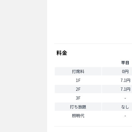
料金
平日
打席料
0円
1F
7.1円
2F
7.1円
3F
-
打ち放題
なし
照明代
-