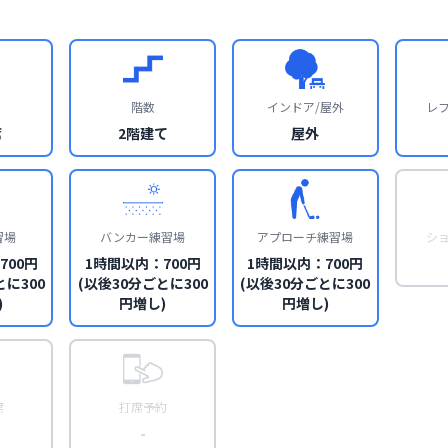
階数
インドア/屋外
レ
席
2階建て
屋外
習場
バンカー練習場
アプローチ練習場
シ
700円
1時間以内：700円
1時間以内：700円
とに300
(以後30分ごとに300
(以後30分ごとに300
)
円増し)
円増し)
席
打席予約
-