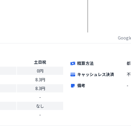
Goog
土日祝
精算方法
都
0円
キャッシュレス決済
不
8.3円
備考
-
8.3円
-
なし
-