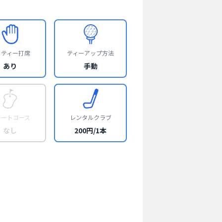
フティー打席
ティーアップ方法
あり
手動
ョートコース
レンタルクラブ
なし
200円/1本