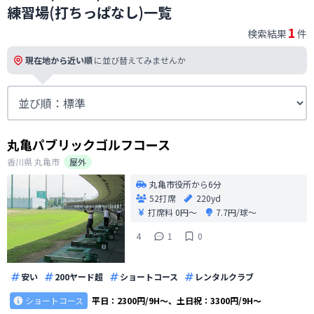
練習場(打ちっぱなし)一覧
1
検索結果
件
現在地から近い順
に並び替えてみませんか
丸亀パブリックゴルフコース
香川県
丸亀市
屋外
丸亀市役所から6分
52打席
220yd
打席料
0円〜
7.7円/球〜
4
1
0
安い
200ヤード超
ショートコース
レンタルクラブ
ショートコース
平日：2300円/9H〜、土日祝：3300円/9H〜