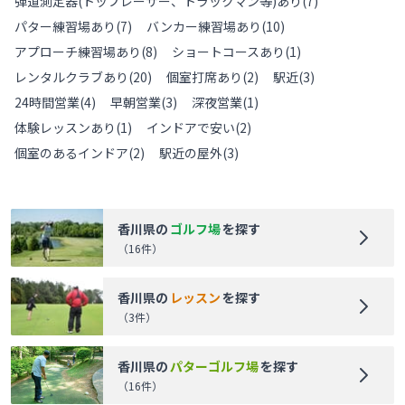
弾道測定器(トップレーサー、トラックマン等)あり
(
7
)
パター練習場あり
(
7
)
バンカー練習場あり
(
10
)
アプローチ練習場あり
(
8
)
ショートコースあり
(
1
)
レンタルクラブあり
(
20
)
個室打席あり
(
2
)
駅近
(
3
)
24時間営業
(
4
)
早朝営業
(
3
)
深夜営業
(
1
)
体験レッスンあり
(
1
)
インドアで安い
(
2
)
個室のあるインドア
(
2
)
駅近の屋外
(
3
)
香川県
の
ゴルフ場
を探す
（
16
件）
香川県
の
レッスン
を探す
（
3
件）
香川県
の
パターゴルフ場
を探す
（
16
件）