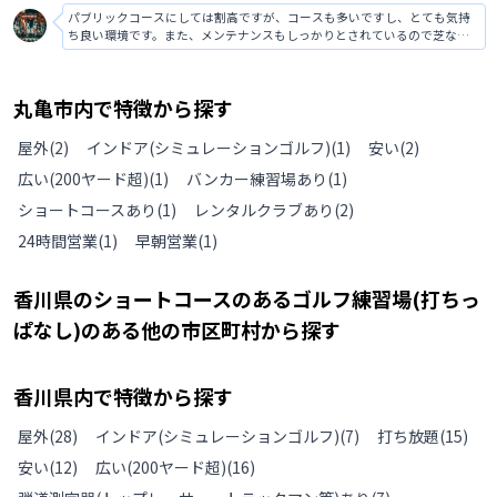
パブリックコースにしては割高ですが、コースも多いですし、とても気持
ち良い環境です。また、メンテナンスもしっかりとされているので芝など
も綺麗でしたし、難易度もあるので中級者や上級者の方でも楽しめると思
います。週末は人が多くとても混雑しますが、打ちっぱなしも併設されて
いてとても便利でした。
丸亀市
内で特徴から探す
屋外
(
2
)
インドア(シミュレーションゴルフ)
(
1
)
安い
(
2
)
広い(200ヤード超)
(
1
)
バンカー練習場あり
(
1
)
ショートコースあり
(
1
)
レンタルクラブあり
(
2
)
24時間営業
(
1
)
早朝営業
(
1
)
香川県
の
ショートコースのあるゴルフ練習場(打ちっ
ぱなし)のある
他の
市区町村から探す
香川県
内で特徴から探す
屋外
(
28
)
インドア(シミュレーションゴルフ)
(
7
)
打ち放題
(
15
)
安い
(
12
)
広い(200ヤード超)
(
16
)