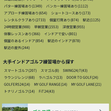
パター練習場あり
(
1349
)
バンカー練習場あり
(
1112
)
アプローチ練習場あり
(
654
)
ショートコースあり
(
173
)
レンタルクラブあり
(
2733
)
個室打席あり
(
874
)
駅近
(
1125
)
24時間営業
(
988
)
早朝営業
(
1553
)
深夜営業
(
955
)
体験レッスンあり
(
366
)
インドアで安い
(
801
)
個室のあるインドア
(
854
)
駅近のインドア
(
878
)
駅近の屋外
(
244
)
大手インドアゴルフ練習場
から探す
スマートゴルフ
(
207
)
スマゴル
(
8
)
SWING24/7
(
43
)
ラウンジレンジ
(
68
)
ラハゴルフ
(
13
)
DOOR TO GOLF
(
24
)
GOLFERS24
(
14
)
MY GOLF RANGE
(
14
)
MY GOLF LANE
(
21
)
トナリノゴルフ
(
14
)
FiT24
(
43
)