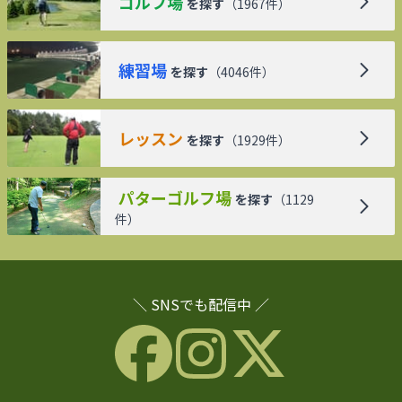
ゴルフ場
を探す
（
1967
件）
練習場
を探す
（
4046
件）
レッスン
を探す
（
1929
件）
パターゴルフ場
を探す
（
1129
件）
＼ SNSでも配信中 ／