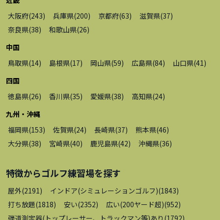
大阪府
(
243
)
兵庫県
(
200
)
京都府
(
63
)
滋賀県
(
37
)
奈良県
(
38
)
和歌山県
(
26
)
中国
鳥取県
(
14
)
島根県
(
17
)
岡山県
(
59
)
広島県
(
84
)
山口県
(
41
)
四国
徳島県
(
26
)
香川県
(
35
)
愛媛県
(
38
)
高知県
(
24
)
九州・沖縄
福岡県
(
153
)
佐賀県
(
24
)
長崎県
(
37
)
熊本県
(
46
)
大分県
(
38
)
宮崎県
(
40
)
鹿児島県
(
42
)
沖縄県
(
36
)
特徴から
ゴルフ練習場
を探す
屋外
(
2191
)
インドア(シミュレーションゴルフ)
(
1843
)
打ち放題
(
1818
)
安い
(
2352
)
広い(200ヤード超)
(
952
)
弾道測定器(トップレーサー、トラックマン等)あり
(
1792
)