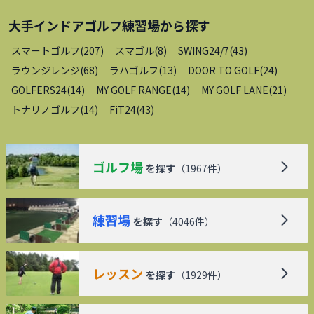
大手インドアゴルフ練習場
から探す
スマートゴルフ
(
207
)
スマゴル
(
8
)
SWING24/7
(
43
)
ラウンジレンジ
(
68
)
ラハゴルフ
(
13
)
DOOR TO GOLF
(
24
)
GOLFERS24
(
14
)
MY GOLF RANGE
(
14
)
MY GOLF LANE
(
21
)
トナリノゴルフ
(
14
)
FiT24
(
43
)
ゴルフ場
を探す
（
1967
件）
練習場
を探す
（
4046
件）
レッスン
を探す
（
1929
件）