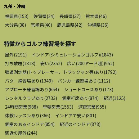
九州・沖縄
福岡県
(
153
)
佐賀県
(
24
)
長崎県
(
37
)
熊本県
(
46
)
大分県
(
38
)
宮崎県
(
40
)
鹿児島県
(
42
)
沖縄県
(
36
)
特徴から
ゴルフ練習場
を探す
屋外
(
2191
)
インドア(シミュレーションゴルフ)
(
1843
)
打ち放題
(
1818
)
安い
(
2352
)
広い(200ヤード超)
(
952
)
弾道測定器(トップレーサー、トラックマン等)あり
(
1792
)
パター練習場あり
(
1349
)
バンカー練習場あり
(
1112
)
アプローチ練習場あり
(
654
)
ショートコースあり
(
173
)
レンタルクラブあり
(
2733
)
個室打席あり
(
874
)
駅近
(
1125
)
24時間営業
(
988
)
早朝営業
(
1553
)
深夜営業
(
955
)
体験レッスンあり
(
366
)
インドアで安い
(
801
)
個室のあるインドア
(
854
)
駅近のインドア
(
878
)
駅近の屋外
(
244
)