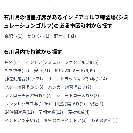
石川県
の
個室打席があるインドアゴルフ練習場(シミ
ュレーションゴルフ)のある
市区町村から探す
金沢市
(
1
)
かほく市
(
1
)
野々市市
(
1
)
石川県
内で特徴から探す
屋外
(
17
)
インドア(シミュレーションゴルフ)
(
15
)
打ち放題
(
12
)
安い
(
21
)
広い(200ヤード超)
(
9
)
弾道測定器(トップレーサー、トラックマン等)あり
(
14
)
パター練習場あり
(
5
)
バンカー練習場あり
(
9
)
アプローチ練習場あり
(
7
)
ショートコースあり
(
2
)
レンタルクラブあり
(
26
)
個室打席あり
(
3
)
駅近
(
1
)
24時間営業
(
12
)
早朝営業
(
12
)
深夜営業
(
4
)
インドアで安い
(
7
)
個室のあるインドア
(
3
)
駅近の屋外
(
1
)