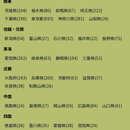
関東
茨城県
(
104
)
栃木県
(
80
)
群馬県
(
67
)
埼玉県
(
222
)
千葉県
(
190
)
東京都
(
693
)
神奈川県
(
281
)
山梨県
(
26
)
信越・北陸
新潟県
(
54
)
富山県
(
27
)
石川県
(
32
)
福井県
(
22
)
長野県
(
75
)
東海
愛知県
(
262
)
岐阜県
(
63
)
静岡県
(
104
)
三重県
(
52
)
近畿
大阪府
(
243
)
兵庫県
(
200
)
京都府
(
63
)
滋賀県
(
37
)
奈良県
(
38
)
和歌山県
(
26
)
中国
鳥取県
(
14
)
島根県
(
17
)
岡山県
(
59
)
広島県
(
84
)
山口県
(
41
)
四国
徳島県
(
26
)
香川県
(
35
)
愛媛県
(
38
)
高知県
(
24
)