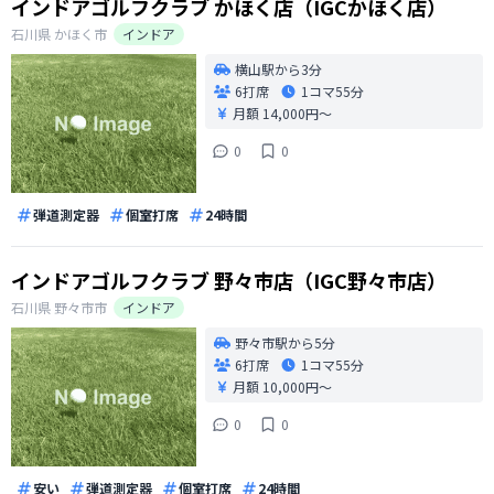
インドアゴルフクラブ かほく店（IGCかほく店）
石川県
かほく市
インドア
横山駅から3分
6打席
1コマ
55分
月額 14,000円〜
0
0
弾道測定器
個室打席
24時間
インドアゴルフクラブ 野々市店（IGC野々市店）
石川県
野々市市
インドア
野々市駅から5分
6打席
1コマ
55分
月額 10,000円〜
0
0
安い
弾道測定器
個室打席
24時間