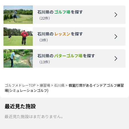
石川県
の
ゴルフ場
を探す
（
22
件）
石川県
の
レッスン
を探す
（
3
件）
石川県
の
パターゴルフ場
を探す
（
13
件）
ゴルフメドレーTOP
>
練習場
>
石川県
>
個室打席があるインドアゴルフ練習
場(シミュレーションゴルフ)
最近見た施設
最近見た施設はまだありません。