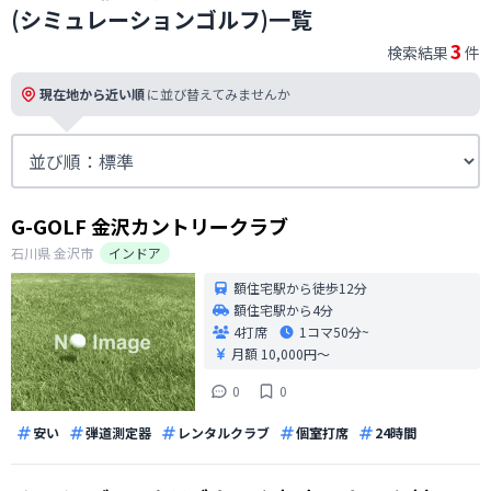
(シミュレーションゴルフ)一覧
3
検索結果
件
現在地から近い順
に並び替えてみませんか
G-GOLF 金沢カントリークラブ
石川県
金沢市
インドア
額住宅駅から徒歩12分
額住宅駅から4分
4打席
1コマ
50分~
月額 10,000円〜
0
0
安い
弾道測定器
レンタルクラブ
個室打席
24時間