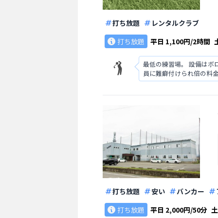
打ち放題
レンタルクラブ
打ち放題
平日
1,100円/2時間
最低の練習場。 設備はボ
員に難癖付けられ倍の料
打ち放題
安い
バンカー
打ち放題
平日
2,000円/50分