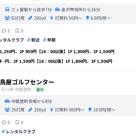
三ッ屋駅から徒歩7分
金沢市役所から16分
82打席
200yd
打席料
50円〜
6.0円/球〜
0
0
ンタルクラブ
駅近
早朝
1,250円、2F 950円【16：00以後】1F 1,800円、2F 1,500円
-円、2F 1,500円【16：00以後】1F 1,800円、2F 1,500円
鳥屋ゴルフセンター
石川県
中能登町
屋外
中能登町役場から8分
25打席
250yd
打席料
300円〜
10.0円/球〜
0
0
レンタルクラブ