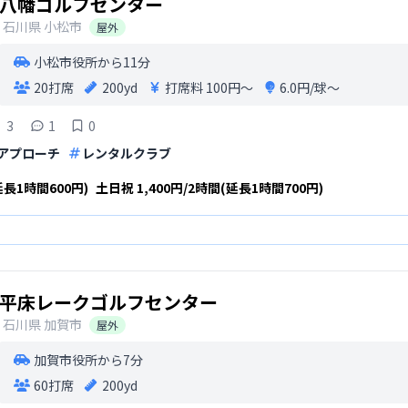
八幡ゴルフセンター
石川県
小松市
屋外
小松市役所から11分
20打席
200yd
打席料
100円〜
6.0円/球〜
3
1
0
アプローチ
レンタルクラブ
延長1時間600円)
土日祝
1,400円/2時間(延長1時間700円)
平床レークゴルフセンター
石川県
加賀市
屋外
加賀市役所から7分
60打席
200yd