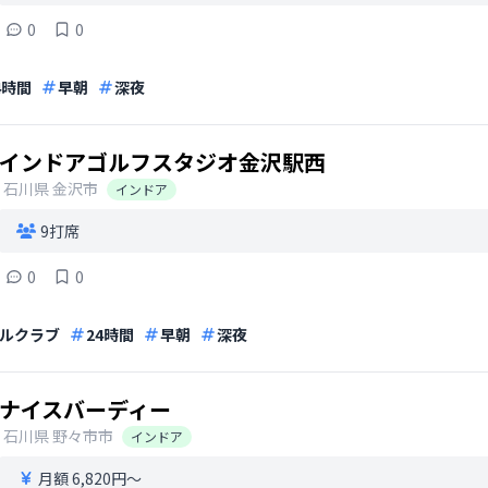
0
0
4時間
早朝
深夜
インドアゴルフスタジオ金沢駅西
石川県
金沢市
インドア
9打席
0
0
ルクラブ
24時間
早朝
深夜
ナイスバーディー
石川県
野々市市
インドア
月額 6,820円〜