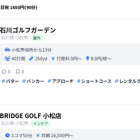
土日祝
1650円(90分)
石川ゴルフガーデン
石川県
小松市
屋外
小松市役所から13分
40打席
250yd
打席料
0円〜
8.0円/球〜
0
0
パター
バンカー
アプローチ
ショートコース
レンタル
BRIDGE GOLF 小松店
石川県
小松市
インドア
1コマ
50分
月額 16,500円〜