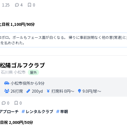
1.25
4
0
土日祝
1,100円/90分
ロボロ。ボールもフェース面が白くなる。 帰りに事前説明なく他の客(常連)
金を払わされた。
松陽ゴルフクラブ
石川県
小松市
屋外
小松市役所から9分
26打席
200yd
打席料
0円〜
9.0円/球〜
0
0
アプローチ
レンタルクラブ
早朝
土日祝
2,000円/50分