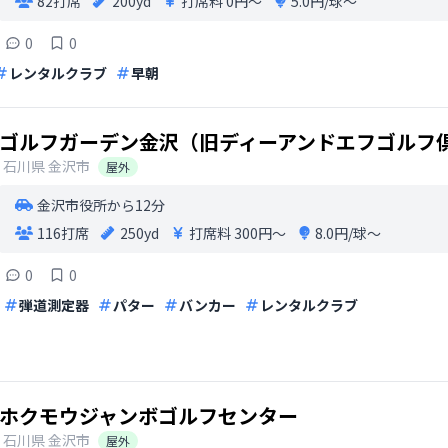
82打席
200yd
打席料
0円〜
5.0円/球〜
0
0
レンタルクラブ
早朝
ゴルフガーデン金沢（旧ディーアンドエフゴルフ
石川県
金沢市
屋外
金沢市役所から12分
116打席
250yd
打席料
300円〜
8.0円/球〜
0
0
弾道測定器
パター
バンカー
レンタルクラブ
ホクモウジャンボゴルフセンター
石川県
金沢市
屋外