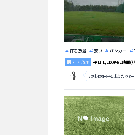
打ち放題
安い
バンカー
打ち放題
平日
1,200円/2時間(
50球400円→1球あたり8円