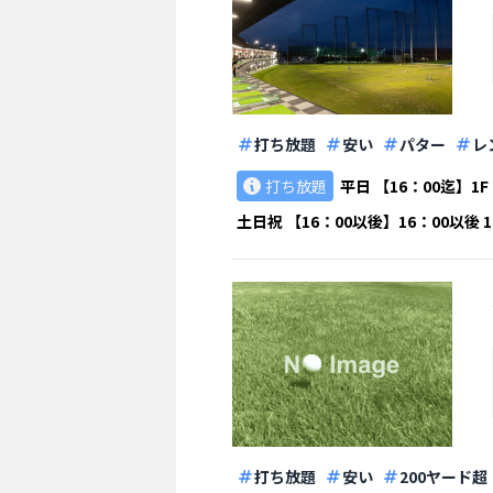
打ち放題
安い
パター
レ
打ち放題
平日
【16：00迄】1F 
土日祝
【16：00以後】16：00以後 1F 
打ち放題
安い
200ヤード超