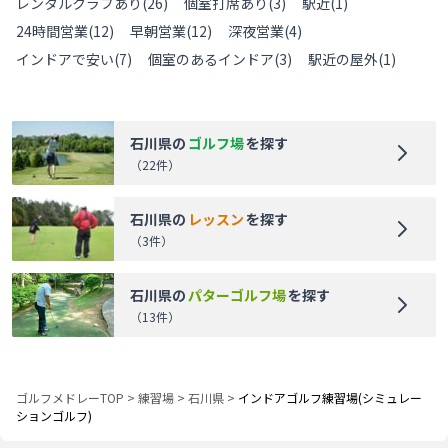
レンタルクラブあり
(
26
)
個室打席あり
(
3
)
駅近
(
1
)
24時間営業
(
12
)
早朝営業
(
12
)
深夜営業
(
4
)
インドアで安い
(
7
)
個室のあるインドア
(
3
)
駅近の屋外
(
1
)
石川県
の
ゴルフ場
を探す
（
22
件）
石川県
の
レッスン
を探す
（
3
件）
石川県
の
パターゴルフ場
を探す
（
13
件）
ゴルフメドレーTOP
>
練習場
>
石川県
>
インドアゴルフ練習場(シミュレー
ションゴルフ)