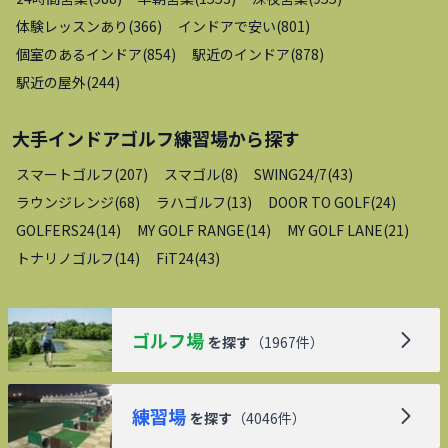
体験レッスンあり
(
366
)
インドアで安い
(
801
)
個室のあるインドア
(
854
)
駅近のインドア
(
878
)
駅近の屋外
(
244
)
大手インドアゴルフ練習場
から探す
スマートゴルフ
(
207
)
スマゴル
(
8
)
SWING24/7
(
43
)
ラウンジレンジ
(
68
)
ラハゴルフ
(
13
)
DOOR TO GOLF
(
24
)
GOLFERS24
(
14
)
MY GOLF RANGE
(
14
)
MY GOLF LANE
(
21
)
トナリノゴルフ
(
14
)
FiT24
(
43
)
ゴルフ場
を探す
（
1967
件）
練習場
を探す
（
4046
件）