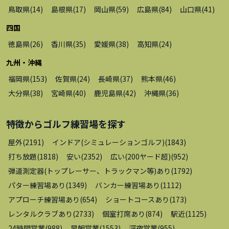
鳥取県
(
14
)
島根県
(
17
)
岡山県
(
59
)
広島県
(
84
)
山口県
(
41
)
四国
徳島県
(
26
)
香川県
(
35
)
愛媛県
(
38
)
高知県
(
24
)
九州・沖縄
福岡県
(
153
)
佐賀県
(
24
)
長崎県
(
37
)
熊本県
(
46
)
大分県
(
38
)
宮崎県
(
40
)
鹿児島県
(
42
)
沖縄県
(
36
)
特徴から
ゴルフ練習場
を探す
屋外
(
2191
)
インドア(シミュレーションゴルフ)
(
1843
)
打ち放題
(
1818
)
安い
(
2352
)
広い(200ヤード超)
(
952
)
弾道測定器(トップレーサー、トラックマン等)あり
(
1792
)
パター練習場あり
(
1349
)
バンカー練習場あり
(
1112
)
アプローチ練習場あり
(
654
)
ショートコースあり
(
173
)
レンタルクラブあり
(
2733
)
個室打席あり
(
874
)
駅近
(
1125
)
24時間営業
(
988
)
早朝営業
(
1553
)
深夜営業
(
955
)