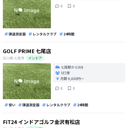
0
0
弾道測定器
レンタルクラブ
24時間
GOLF PRIME 七尾店
石川県
七尾市
インドア
七尾駅から8分
5打席
月額 6,600円〜
0
0
安い
弾道測定器
レンタルクラブ
24時間
FiT24 インドアゴルフ金沢有松店