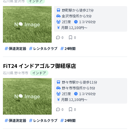
石川県
金沢市
インドア
野町駅から徒歩27分
金沢市役所から9分
2打席
1コマ
60分
月額 12,100円〜
0
0
弾道測定器
レンタルクラブ
24時間
FiT24 インドアゴルフ御経塚店
石川県
野々市市
インドア
野々市駅から徒歩11分
野々市市役所から9分
2打席
1コマ
60分
月額 12,100円〜
0
0
弾道測定器
レンタルクラブ
24時間