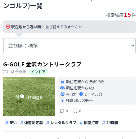
ンゴルフ)一覧
15
検索結果
件
現在地から近い順
に並び替えてみませんか
G-GOLF 金沢カントリークラブ
石川県
金沢市
インドア
額住宅駅から徒歩12分
額住宅駅から4分
4打席
1コマ
50分~
月額 10,000円〜
0
0
安い
弾道測定器
レンタルクラブ
個室打席
24時間