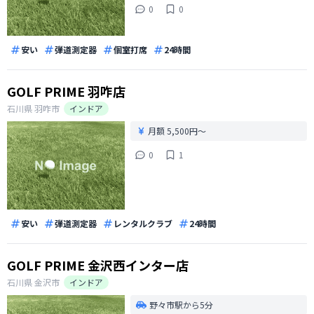
0
0
安い
弾道測定器
個室打席
24時間
GOLF PRIME 羽咋店
石川県
羽咋市
インドア
月額 5,500円〜
0
1
安い
弾道測定器
レンタルクラブ
24時間
GOLF PRIME 金沢西インター店
石川県
金沢市
インドア
野々市駅から5分