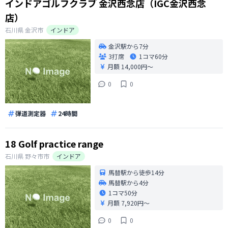
インドアゴルフクラブ 金沢西念店（IGC金沢西念
店）
石川県
金沢市
インドア
金沢駅から7分
3打席
1コマ
60分
月額 14,000円〜
0
0
弾道測定器
24時間
18 Golf practice range
石川県
野々市市
インドア
馬替駅から徒歩14分
馬替駅から4分
1コマ
50分
月額 7,920円〜
0
0