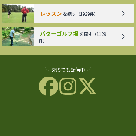
レッスン
を探す
（
1929
件）
パターゴルフ場
を探す
（
1129
件）
＼ SNSでも配信中 ／