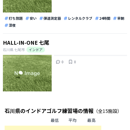
打ち放題
安い
弾道測定器
レンタルクラブ
24時間
早朝
深夜
HALL-IN-ONE 七尾
石川県
七尾市
インドア
0
0
石川県
のインドアゴルフ練習場の情報
（全
15
施設）
最低
平均
最高