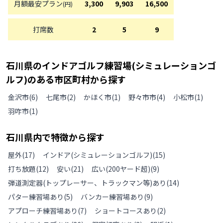
月額最安プラン
3,300
9,903
16,500
(円)
打席数
2
5
9
石川県
の
インドアゴルフ練習場(シミュレーションゴ
ルフ)のある
市区町村から探す
金沢市
(
6
)
七尾市
(
2
)
かほく市
(
1
)
野々市市
(
4
)
小松市
(
1
)
羽咋市
(
1
)
石川県
内で特徴から探す
屋外
(
17
)
インドア(シミュレーションゴルフ)
(
15
)
打ち放題
(
12
)
安い
(
21
)
広い(200ヤード超)
(
9
)
弾道測定器(トップレーサー、トラックマン等)あり
(
14
)
パター練習場あり
(
5
)
バンカー練習場あり
(
9
)
アプローチ練習場あり
(
7
)
ショートコースあり
(
2
)