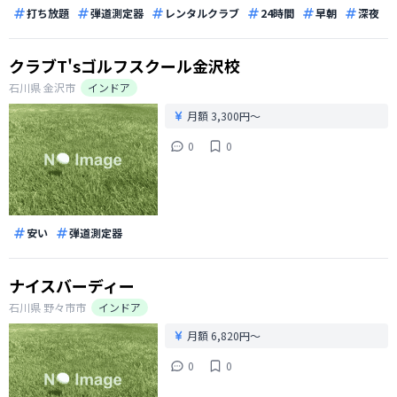
打ち放題
弾道測定器
レンタルクラブ
24時間
早朝
深夜
クラブT'sゴルフスクール金沢校
石川県
金沢市
インドア
月額 3,300円〜
0
0
安い
弾道測定器
ナイスバーディー
石川県
野々市市
インドア
月額 6,820円〜
0
0