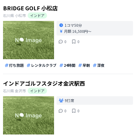
BRIDGE GOLF 小松店
石川県
小松市
インドア
1コマ
50分
月額 16,500円〜
0
0
打ち放題
レンタルクラブ
24時間
早朝
深夜
インドアゴルフスタジオ金沢駅西
石川県
金沢市
インドア
9打席
0
0