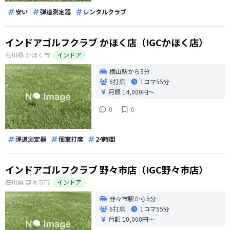
安い
弾道測定器
レンタルクラブ
インドアゴルフクラブ かほく店（IGCかほく店）
石川県
かほく市
インドア
横山駅から3分
6打席
1コマ
55分
月額 14,000円〜
0
0
弾道測定器
個室打席
24時間
インドアゴルフクラブ 野々市店（IGC野々市店）
石川県
野々市市
インドア
野々市駅から5分
6打席
1コマ
55分
月額 10,000円〜