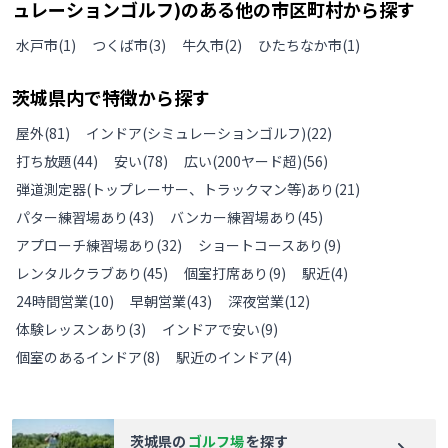
ュレーションゴルフ)のある
他の
市区町村から探す
水戸市
(
1
)
つくば市
(
3
)
牛久市
(
2
)
ひたちなか市
(
1
)
茨城県
内で特徴から探す
屋外
(
81
)
インドア(シミュレーションゴルフ)
(
22
)
打ち放題
(
44
)
安い
(
78
)
広い(200ヤード超)
(
56
)
弾道測定器(トップレーサー、トラックマン等)あり
(
21
)
パター練習場あり
(
43
)
バンカー練習場あり
(
45
)
アプローチ練習場あり
(
32
)
ショートコースあり
(
9
)
レンタルクラブあり
(
45
)
個室打席あり
(
9
)
駅近
(
4
)
24時間営業
(
10
)
早朝営業
(
43
)
深夜営業
(
12
)
体験レッスンあり
(
3
)
インドアで安い
(
9
)
個室のあるインドア
(
8
)
駅近のインドア
(
4
)
茨城県
の
ゴルフ場
を探す