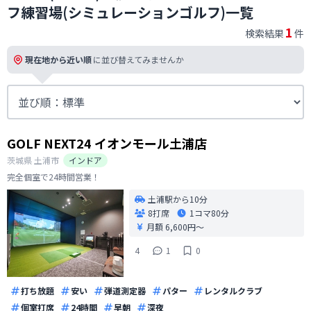
フ練習場(シミュレーションゴルフ)一覧
1
検索結果
件
現在地から近い順
に並び替えてみませんか
GOLF NEXT24 イオンモール土浦店
茨城県
土浦市
インドア
完全個室で24時間営業！
土浦駅から10分
8打席
1コマ
80分
月額 6,600円〜
4
1
0
打ち放題
安い
弾道測定器
パター
レンタルクラブ
個室打席
24時間
早朝
深夜