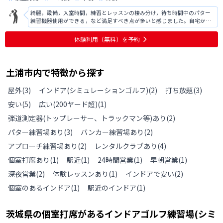
綺麗，設備，入室時間，練習とレッスンの棲み分け，待ち時間中のパター
練習機器使用ができる，など満足すべき点が多いと感じました。自宅から
の距離が近く，この点も特に重要です。 機器の操作が複雑そうで，使いこ
なすのは結構大変かと思われます。この操作に慣れるまで，十分なインス
体験利用（無料）を予約
トラクションを受けられることを期待
土浦市
内で特徴から探す
屋外
(
3
)
インドア(シミュレーションゴルフ)
(
2
)
打ち放題
(
3
)
安い
(
5
)
広い(200ヤード超)
(
1
)
弾道測定器(トップレーサー、トラックマン等)あり
(
2
)
パター練習場あり
(
3
)
バンカー練習場あり
(
2
)
アプローチ練習場あり
(
2
)
レンタルクラブあり
(
4
)
個室打席あり
(
1
)
駅近
(
1
)
24時間営業
(
1
)
早朝営業
(
1
)
深夜営業
(
2
)
体験レッスンあり
(
1
)
インドアで安い
(
2
)
個室のあるインドア
(
1
)
駅近のインドア
(
1
)
茨城県
の
個室打席があるインドアゴルフ練習場(シミ