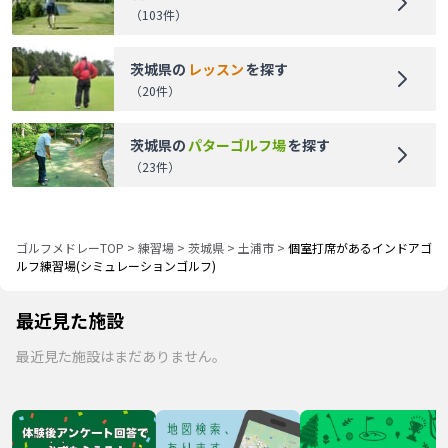
（
103
件）
茨城県
の
レッスン
を探す
（
20
件）
茨城県
の
パターゴルフ場
を探す
（
23
件）
ゴルフメドレーTOP
>
練習場
>
茨城県
>
土浦市
>
個室打席があるインドアゴ
ルフ練習場(シミュレーションゴルフ)
最近見た施設
最近見た施設はまだありません。