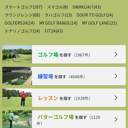
スマートゴルフ
(
207
)
スマゴル
(
8
)
SWING24/7
(
43
)
ラウンジレンジ
(
68
)
ラハゴルフ
(
13
)
DOOR TO GOLF
(
24
)
GOLFERS24
(
14
)
MY GOLF RANGE
(
14
)
MY GOLF LANE
(
21
)
トナリノゴルフ
(
14
)
FiT24
(
43
)
ゴルフ場
を探す
（
1967
件）
練習場
を探す
（
4046
件）
レッスン
を探す
（
1929
件）
パターゴルフ場
を探す
（
1129
件）