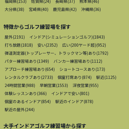
福岡県
(
153
)
佐賀県
(
24
)
長崎県
(
37
)
熊本県
(
46
)
大分県
(
38
)
宮崎県
(
40
)
鹿児島県
(
42
)
沖縄県
(
36
)
特徴から
ゴルフ練習場
を探す
屋外
(
2191
)
インドア(シミュレーションゴルフ)
(
1843
)
打ち放題
(
1818
)
安い
(
2352
)
広い(200ヤード超)
(
952
)
弾道測定器(トップレーサー、トラックマン等)あり
(
1792
)
パター練習場あり
(
1349
)
バンカー練習場あり
(
1112
)
アプローチ練習場あり
(
654
)
ショートコースあり
(
173
)
レンタルクラブあり
(
2733
)
個室打席あり
(
874
)
駅近
(
1125
)
24時間営業
(
988
)
早朝営業
(
1553
)
深夜営業
(
955
)
体験レッスンあり
(
366
)
インドアで安い
(
801
)
個室のあるインドア
(
854
)
駅近のインドア
(
878
)
駅近の屋外
(
244
)
大手インドアゴルフ練習場
から探す