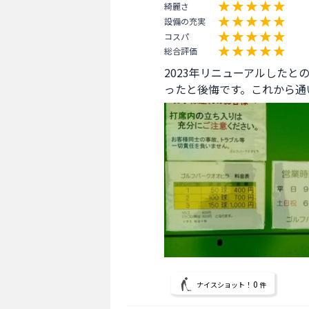
綺麗さ
設備の充実
コスパ
総合評価
2023年リニューアルしたと
ったと後悔です。これから通
0
ナイスショット！
件