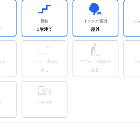
階数
インドア/屋外
レ
席
1階建て
屋外
習場
バンカー練習場
アプローチ練習場
シ
なし
なし
席
打席予約
-