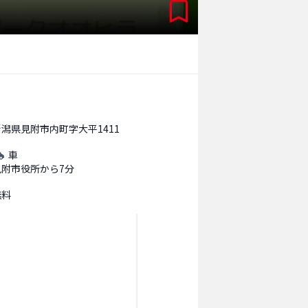
新潟県見附市内町字大平1411
車
見附市役所から7分
無料