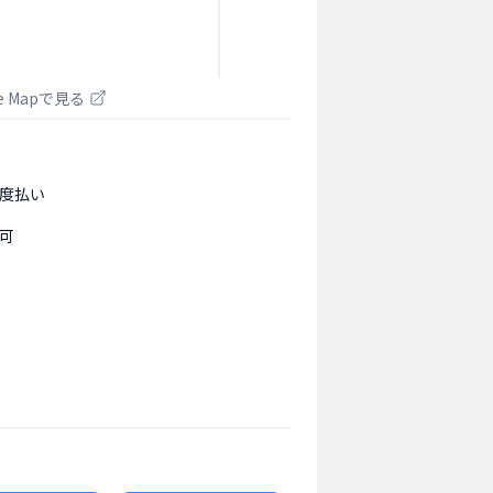
le Mapで見る
度払い
可