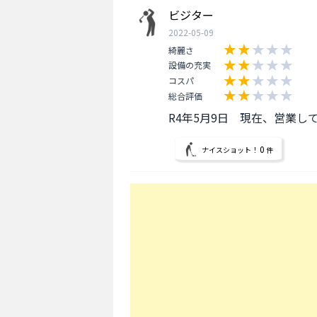
ビジター
2022-05-09
綺麗さ
設備の充実
コスパ
総合評価
R4年5月9日　現在、営業し
0
ナイスショット！
件