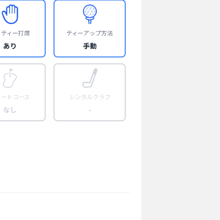
フティー打席
ティーアップ方法
あり
手動
ョートコース
レンタルクラブ
なし
-