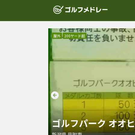
屋外
200ヤード超
ゴルフパーク オオ
新潟県
見附市