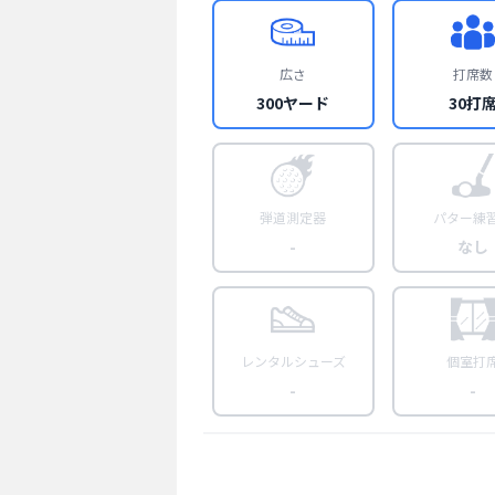
広さ
打席数
300ヤード
30打
弾道測定器
パター練
-
なし
レンタルシューズ
個室打
-
-