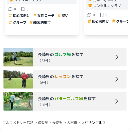
レンタル：
クラブ
0
0
0
0
初心者向け
女性コーチ
安い
初心者向け
グループ
グループ
練習利用可
長崎県
の
ゴルフ場
を探す
（
23
件）
長崎県
の
レッスン
を探す
（
6
件）
長崎県
の
パターゴルフ場
を探す
（
18
件）
ゴルフメドレーTOP
>
練習場
>
長崎県
>
大村市
>
大村サンゴルフ