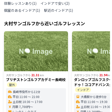
体験レッスンあり
(
1
)
インドアで安い
(
2
)
個室のあるインドア
(
1
)
駅近のインドア
(
1
)
大村サンゴルフ
から近いゴルフレッスン
21.31
21.94
大村サンゴルフ
から
km
大村サンゴルフ
から
km
ブリヂストンゴルフアカデミー長崎校
ダンロップゴルフスク
ドゥ！ココアドバンス
屋外
インドア
長崎市役所から11分
平日 11:00 〜 21:00
大橋駅から徒歩5分
土日祝 10:30 〜 17:00
平日 11:00 〜 19:30
月額 7,700円〜
土日祝 11:00 〜 19:30
レンタル：
クラブ
月額 13,200円〜