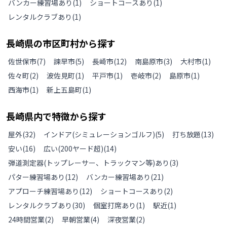
バンカー練習場あり
(
1
)
ショートコースあり
(
1
)
レンタルクラブあり
(
1
)
長崎県
の
市区町村から探す
佐世保市
(
7
)
諫早市
(
5
)
長崎市
(
12
)
南島原市
(
3
)
大村市
(
1
)
佐々町
(
2
)
波佐見町
(
1
)
平戸市
(
1
)
壱岐市
(
2
)
島原市
(
1
)
西海市
(
1
)
新上五島町
(
1
)
長崎県
内で特徴から探す
屋外
(
32
)
インドア(シミュレーションゴルフ)
(
5
)
打ち放題
(
13
)
安い
(
16
)
広い(200ヤード超)
(
14
)
弾道測定器(トップレーサー、トラックマン等)あり
(
3
)
パター練習場あり
(
12
)
バンカー練習場あり
(
21
)
アプローチ練習場あり
(
12
)
ショートコースあり
(
2
)
レンタルクラブあり
(
30
)
個室打席あり
(
1
)
駅近
(
1
)
24時間営業
(
2
)
早朝営業
(
4
)
深夜営業
(
2
)