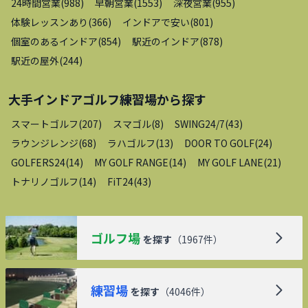
24時間営業
(
988
)
早朝営業
(
1553
)
深夜営業
(
955
)
体験レッスンあり
(
366
)
インドアで安い
(
801
)
個室のあるインドア
(
854
)
駅近のインドア
(
878
)
駅近の屋外
(
244
)
大手インドアゴルフ練習場
から探す
スマートゴルフ
(
207
)
スマゴル
(
8
)
SWING24/7
(
43
)
ラウンジレンジ
(
68
)
ラハゴルフ
(
13
)
DOOR TO GOLF
(
24
)
GOLFERS24
(
14
)
MY GOLF RANGE
(
14
)
MY GOLF LANE
(
21
)
トナリノゴルフ
(
14
)
FiT24
(
43
)
ゴルフ場
を探す
（
1967
件）
練習場
を探す
（
4046
件）