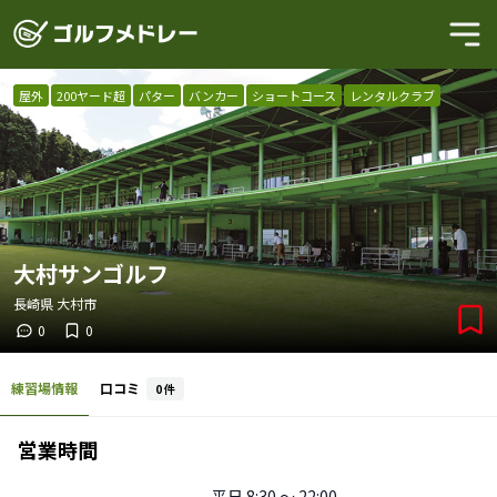
屋外
200ヤード超
パター
バンカー
ショートコース
レンタルクラブ
大村サンゴルフ
長崎県
大村市
0
0
練習場情報
口コミ
0
件
営業時間
平日
8:30 〜 22:00