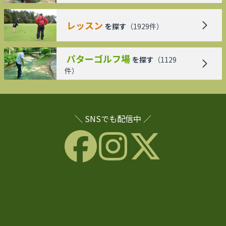
レッスン
を探す
（
1929
件）
パターゴルフ場
を探す
（
1129
件）
＼ SNSでも配信中 ／