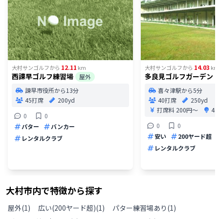
12.11
14.03
大村サンゴルフ
から
km
大村サンゴルフ
から
km
西諫早ゴルフ練習場
多良見ゴルフガーデン
屋外
諫早市役所から13分
喜々津駅から5分
45打席
200yd
40打席
250yd
打席料
200円〜
4
0
0
0
0
パター
バンカー
安い
200ヤード超
レンタルクラブ
レンタルクラブ
大村市
内で特徴から探す
屋外
(
1
)
広い(200ヤード超)
(
1
)
パター練習場あり
(
1
)