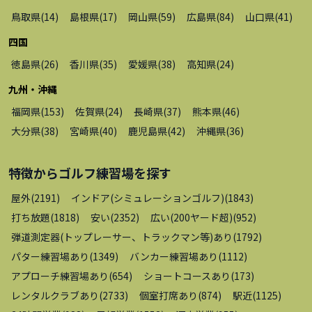
鳥取県
(
14
)
島根県
(
17
)
岡山県
(
59
)
広島県
(
84
)
山口県
(
41
)
四国
徳島県
(
26
)
香川県
(
35
)
愛媛県
(
38
)
高知県
(
24
)
九州・沖縄
福岡県
(
153
)
佐賀県
(
24
)
長崎県
(
37
)
熊本県
(
46
)
大分県
(
38
)
宮崎県
(
40
)
鹿児島県
(
42
)
沖縄県
(
36
)
特徴から
ゴルフ練習場
を探す
屋外
(
2191
)
インドア(シミュレーションゴルフ)
(
1843
)
打ち放題
(
1818
)
安い
(
2352
)
広い(200ヤード超)
(
952
)
弾道測定器(トップレーサー、トラックマン等)あり
(
1792
)
パター練習場あり
(
1349
)
バンカー練習場あり
(
1112
)
アプローチ練習場あり
(
654
)
ショートコースあり
(
173
)
レンタルクラブあり
(
2733
)
個室打席あり
(
874
)
駅近
(
1125
)