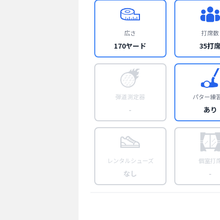
広さ
打席数
170ヤード
35打
弾道測定器
パター練
-
あり
レンタルシューズ
個室打
なし
-