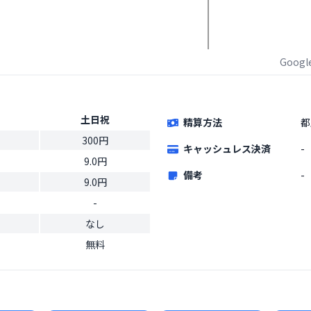
Goog
土日祝
精算方法
都
300円
キャッシュレス決済
-
9.0円
備考
-
9.0円
-
なし
無料