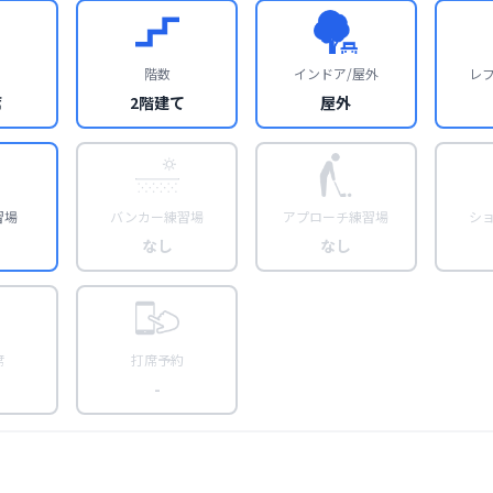
階数
インドア/屋外
レ
席
2階建て
屋外
習場
バンカー練習場
アプローチ練習場
シ
なし
なし
席
打席予約
-