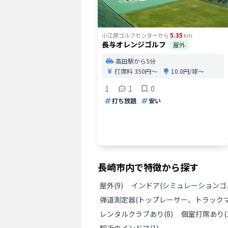
5.35
小江原ゴルフセンター
から
km
長与オレンジゴルフ
屋外
高田駅から5分
打席料
350円〜
10.0円/球〜
1
1
0
打ち放題
安い
長崎市
内で特徴から探す
屋外
(
9
)
インドア(シミュレーションゴ
弾道測定器(トップレーサー、トラックマ
レンタルクラブあり
(
8
)
個室打席あり
(
駅近のインドア
(
1
)