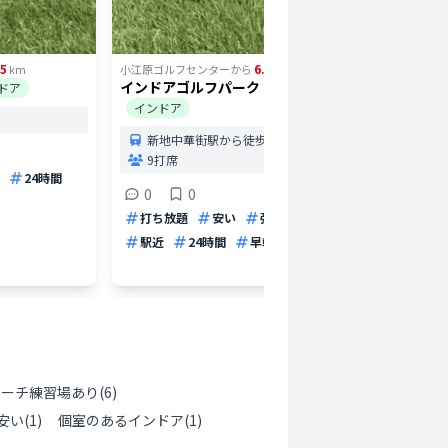
25
6.39
km
小江原ゴルフセンター
から
km
小江原ゴル
インドアゴルフパーク リッツ長崎
ゴルフレ
ドア
インドア
屋外
新地中華街駅から徒歩5分
長崎
9打席
60打
24時間
打席
0
0
0
打ち放題
安い
弾道測定器
パター
駅近
24時間
早朝
深夜
レンタ
ローチ練習場あり
(
6
)
安い
(
1
)
個室のあるインドア
(
1
)