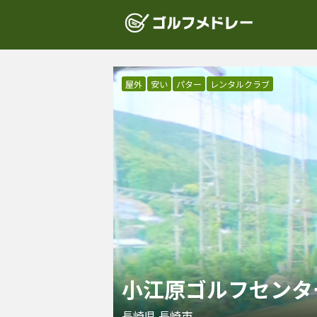
屋外
安い
パター
レンタルクラブ
小江原ゴルフセンタ
長崎県
長崎市