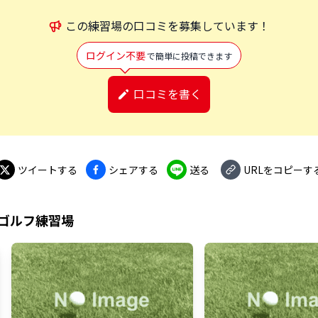
この
練習場
の口コミを募集しています！
ログイン不要
で簡単に投稿できます
口コミを書く
ツイートする
シェアする
送る
URLをコピーす
ゴルフ練習場