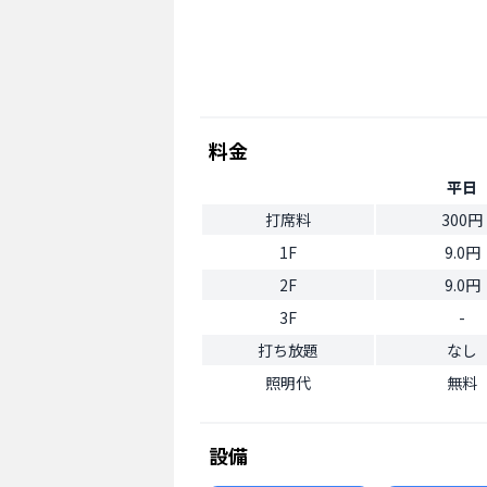
料金
平日
打席料
300円
1F
9.0円
2F
9.0円
3F
-
打ち放題
なし
照明代
無料
設備