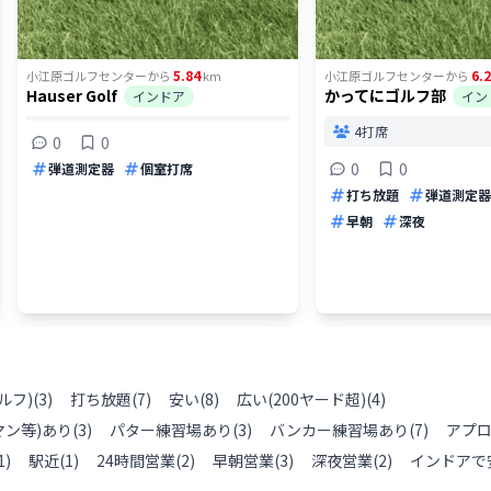
5.84
6.
小江原ゴルフセンター
から
km
小江原ゴルフセンター
から
Hauser Golf
かってにゴルフ部
インドア
イン
4打席
0
0
0
0
弾道測定器
個室打席
打ち放題
弾道測定器
早朝
深夜
ルフ)
(
3
)
打ち放題
(
7
)
安い
(
8
)
広い(200ヤード超)
(
4
)
ン等)あり
(
3
)
パター練習場あり
(
3
)
バンカー練習場あり
(
7
)
アプ
1
)
駅近
(
1
)
24時間営業
(
2
)
早朝営業
(
3
)
深夜営業
(
2
)
インドアで