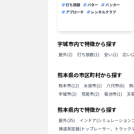
打ち放題
パター
バンカー
アプローチ
レンタルクラブ
宇城市
内で特徴から探す
屋外
(
2
)
打ち放題
(
1
)
安い
(
1
)
広い(
熊本県
の
市区町村から探す
熊本市
(
12
)
水俣市
(
1
)
八代市
(
6
)
熊
宇城市
(
2
)
荒尾市
(
2
)
菊池市
(
1
)
天
熊本県
内で特徴から探す
屋外
(
35
)
インドア(シミュレーションゴ
弾道測定器(トップレーサー、トラックマ