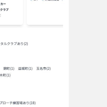
ンカー
クラブ
夜
ンタルクラブあり
(
2
)
錦町
(
1
)
益城町
(
1
)
玉名市
(
2
)
木町
(
1
)
プローチ練習場あり
(
18
)