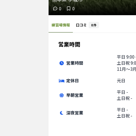
0
0
練習場情報
口コミ
0
件
営業時間
平日
9:00
営業時間
土日祝
9:
11月〜3月 
定休日
元日
平日
-
早朝営業
土日祝
-
平日
-
深夜営業
土日祝
-