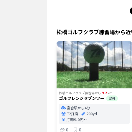
松橋ゴルフクラブ練習場
から近
9.2
松橋ゴルフクラブ練習場
から
km
ゴルフレンジセブンツー
屋外
富合駅から4分
72打席
200yd
打席料
0円〜
0
0