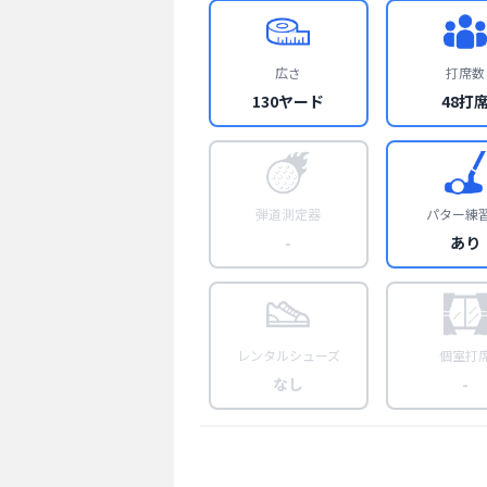
広さ
打席数
130ヤード
48打
弾道測定器
パター練
-
あり
レンタルシューズ
個室打
なし
-