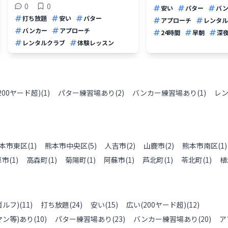
0
0
安い
パター
バ
打ち放題
安い
パター
アプローチ
レンタル
バンカー
アプローチ
24時間
早朝
深
レンタルクラブ
体験レッスン
200ヤード超)
(
1
)
パター練習場あり
(
2
)
バンカー練習場あり
(
1
)
レ
本市東区
(
1
)
熊本市中央区
(
5
)
人吉市
(
2
)
山鹿市
(
2
)
熊本市南区
(
1
)
草市
(
1
)
高森町
(
1
)
菊陽町
(
1
)
阿蘇市
(
1
)
芦北町
(
1
)
苓北町
(
1
)
植
ルフ)
(
11
)
打ち放題
(
24
)
安い
(
15
)
広い(200ヤード超)
(
12
)
ン等)あり
(
10
)
パター練習場あり
(
23
)
バンカー練習場あり
(
20
)
ア