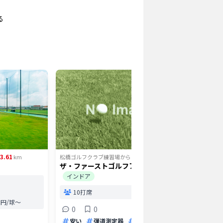
る
3.61
13.86
km
松橋ゴルフクラブ練習場
から
km
松橋ゴルフ
ザ・ファーストゴルフアカデミー
LAUGH 
インドア
2打
10打席
0
.0円/球〜
0
0
弾道測
安い
弾道測定器
バンカー
個室打