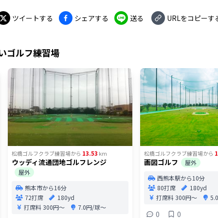
ツイートする
シェアする
送る
URLをコピーす
いゴルフ練習場
13.53
1
松橋ゴルフクラブ練習場
から
km
松橋ゴルフクラブ練習場
から
ウッディ流通団地ゴルフレンジ
画図ゴルフ
屋外
屋外
西熊本駅から10分
熊本市から16分
80打席
180yd
72打席
180yd
打席料
300円〜
5
打席料
300円〜
7.0円/球〜
0
0