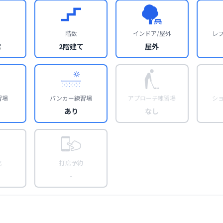
階数
インドア/屋外
レ
席
2階建て
屋外
習場
バンカー練習場
アプローチ練習場
シ
あり
なし
席
打席予約
-