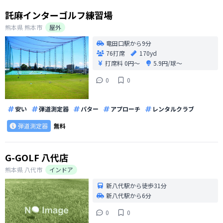
託麻インターゴルフ練習場
熊本県
熊本市
屋外
竜田口駅から9分
76打席
170yd
打席料
0円〜
5.9円/球〜
0
0
安い
弾道測定器
パター
アプローチ
レンタルクラブ
弾道測定器
無料
G-GOLF 八代店
熊本県
八代市
インドア
新八代駅から徒歩31分
新八代駅から6分
0
0