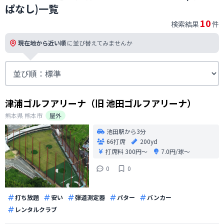
ぱなし)一覧
10
検索結果
件
現在地から近い順
に並び替えてみませんか
津浦ゴルフアリーナ（旧 池田ゴルフアリーナ）
熊本県
熊本市
屋外
池田駅から3分
66打席
200yd
打席料
300円〜
7.0円/球〜
0
0
打ち放題
安い
弾道測定器
パター
バンカー
レンタルクラブ