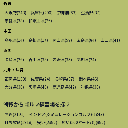
近畿
大阪府
(
243
)
兵庫県
(
200
)
京都府
(
63
)
滋賀県
(
37
)
奈良県
(
38
)
和歌山県
(
26
)
中国
鳥取県
(
14
)
島根県
(
17
)
岡山県
(
59
)
広島県
(
84
)
山口県
(
41
)
四国
徳島県
(
26
)
香川県
(
35
)
愛媛県
(
38
)
高知県
(
24
)
九州・沖縄
福岡県
(
153
)
佐賀県
(
24
)
長崎県
(
37
)
熊本県
(
46
)
大分県
(
38
)
宮崎県
(
40
)
鹿児島県
(
42
)
沖縄県
(
36
)
特徴から
ゴルフ練習場
を探す
屋外
(
2191
)
インドア(シミュレーションゴルフ)
(
1843
)
打ち放題
(
1818
)
安い
(
2352
)
広い(200ヤード超)
(
952
)