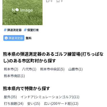
0
0
弾道測定器
個室打席
弾道測定器
無料
熊本県
の
弾道測定器のあるゴルフ練習場(打ちっぱな
し)のある
市区町村から探す
熊本市
(
2
)
八代市
(
1
)
熊本市中央区
(
5
)
山鹿市
(
1
)
熊本市南区
(
1
)
熊本県
内で特徴から探す
屋外
(
35
)
インドア(シミュレーションゴルフ)
(
11
)
打ち放題
(
24
)
安い
(
15
)
広い(200ヤード超)
(
12
)