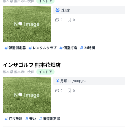
熊本県
熊本市中央区
インドア
2打席
0
0
弾道測定器
レンタルクラブ
個室打席
24時間
インザゴルフ 熊本花畑店
熊本県
熊本市中央区
インドア
月額 11,980円〜
0
0
打ち放題
安い
弾道測定器