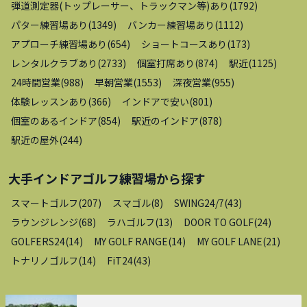
弾道測定器(トップレーサー、トラックマン等)あり
(
1792
)
パター練習場あり
(
1349
)
バンカー練習場あり
(
1112
)
アプローチ練習場あり
(
654
)
ショートコースあり
(
173
)
レンタルクラブあり
(
2733
)
個室打席あり
(
874
)
駅近
(
1125
)
24時間営業
(
988
)
早朝営業
(
1553
)
深夜営業
(
955
)
体験レッスンあり
(
366
)
インドアで安い
(
801
)
個室のあるインドア
(
854
)
駅近のインドア
(
878
)
駅近の屋外
(
244
)
大手インドアゴルフ練習場
から探す
スマートゴルフ
(
207
)
スマゴル
(
8
)
SWING24/7
(
43
)
ラウンジレンジ
(
68
)
ラハゴルフ
(
13
)
DOOR TO GOLF
(
24
)
GOLFERS24
(
14
)
MY GOLF RANGE
(
14
)
MY GOLF LANE
(
21
)
トナリノゴルフ
(
14
)
FiT24
(
43
)