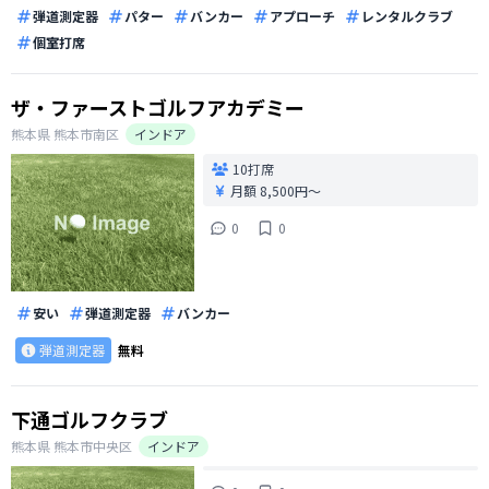
弾道測定器
パター
バンカー
アプローチ
レンタルクラブ
個室打席
ザ・ファーストゴルフアカデミー
熊本県
熊本市南区
インドア
10打席
月額 8,500円〜
0
0
安い
弾道測定器
バンカー
弾道測定器
無料
下通ゴルフクラブ
熊本県
熊本市中央区
インドア