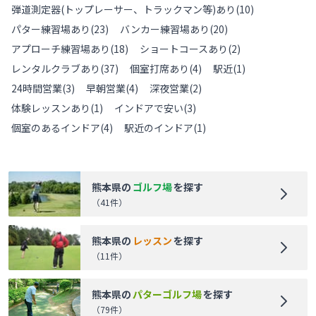
弾道測定器(トップレーサー、トラックマン等)あり
(
10
)
パター練習場あり
(
23
)
バンカー練習場あり
(
20
)
アプローチ練習場あり
(
18
)
ショートコースあり
(
2
)
レンタルクラブあり
(
37
)
個室打席あり
(
4
)
駅近
(
1
)
24時間営業
(
3
)
早朝営業
(
4
)
深夜営業
(
2
)
体験レッスンあり
(
1
)
インドアで安い
(
3
)
個室のあるインドア
(
4
)
駅近のインドア
(
1
)
熊本県
の
ゴルフ場
を探す
（
41
件）
熊本県
の
レッスン
を探す
（
11
件）
熊本県
の
パターゴルフ場
を探す
（
79
件）