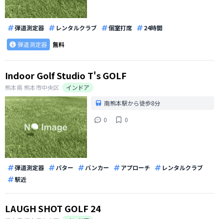
弾道測定器
レンタルクラブ
個室打席
24時間
弾道測定器
無料
Indoor Golf Studio T's GOLF
熊本県
熊本市中央区
インドア
南熊本駅から徒歩8分
0
0
弾道測定器
パター
バンカー
アプローチ
レンタルクラブ
駅近
LAUGH SHOT GOLF 24