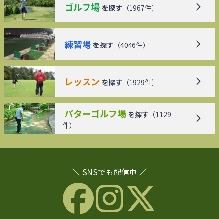
ゴルフ場
を探す
（
1967
件）
練習場
を探す
（
4046
件）
レッスン
を探す
（
1929
件）
パターゴルフ場
を探す
（
1129
件）
＼ SNSでも配信中 ／