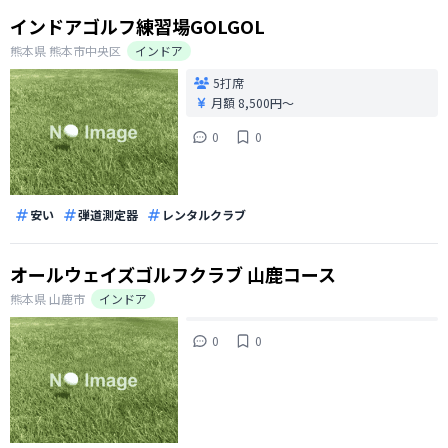
インドアゴルフ練習場GOLGOL
熊本県
熊本市中央区
インドア
5打席
月額 8,500円〜
0
0
安い
弾道測定器
レンタルクラブ
オールウェイズゴルフクラブ 山鹿コース
熊本県
山鹿市
インドア
0
0