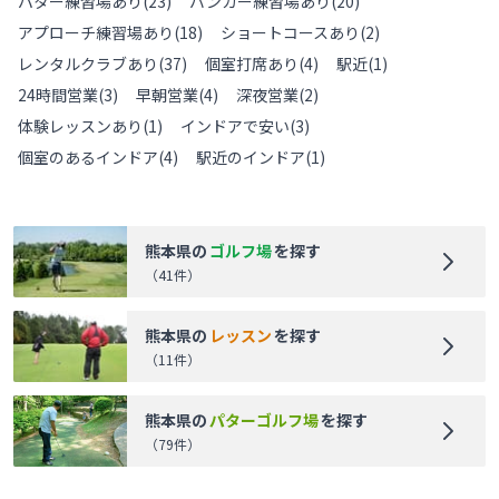
パター練習場あり
(
23
)
バンカー練習場あり
(
20
)
アプローチ練習場あり
(
18
)
ショートコースあり
(
2
)
レンタルクラブあり
(
37
)
個室打席あり
(
4
)
駅近
(
1
)
24時間営業
(
3
)
早朝営業
(
4
)
深夜営業
(
2
)
体験レッスンあり
(
1
)
インドアで安い
(
3
)
個室のあるインドア
(
4
)
駅近のインドア
(
1
)
熊本県
の
ゴルフ場
を探す
（
41
件）
熊本県
の
レッスン
を探す
（
11
件）
熊本県
の
パターゴルフ場
を探す
（
79
件）