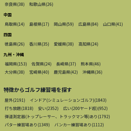
奈良県
(
38
)
和歌山県
(
26
)
中国
鳥取県
(
14
)
島根県
(
17
)
岡山県
(
59
)
広島県
(
84
)
山口県
(
41
)
四国
徳島県
(
26
)
香川県
(
35
)
愛媛県
(
38
)
高知県
(
24
)
九州・沖縄
福岡県
(
153
)
佐賀県
(
24
)
長崎県
(
37
)
熊本県
(
46
)
大分県
(
38
)
宮崎県
(
40
)
鹿児島県
(
42
)
沖縄県
(
36
)
特徴から
ゴルフ練習場
を探す
屋外
(
2191
)
インドア(シミュレーションゴルフ)
(
1843
)
打ち放題
(
1818
)
安い
(
2352
)
広い(200ヤード超)
(
952
)
弾道測定器(トップレーサー、トラックマン等)あり
(
1792
)
パター練習場あり
(
1349
)
バンカー練習場あり
(
1112
)