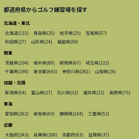
都道府県から
ゴルフ練習場
を探す
北海道・東北
北海道
(
115
)
青森県
(
25
)
岩手県
(
25
)
宮城県
(
57
)
秋田県
(
27
)
山形県
(
24
)
福島県
(
58
)
関東
茨城県
(
104
)
栃木県
(
80
)
群馬県
(
67
)
埼玉県
(
222
)
千葉県
(
190
)
東京都
(
693
)
神奈川県
(
281
)
山梨県
(
26
)
信越・北陸
新潟県
(
54
)
富山県
(
27
)
石川県
(
32
)
福井県
(
22
)
長野県
(
75
)
東海
愛知県
(
262
)
岐阜県
(
63
)
静岡県
(
104
)
三重県
(
52
)
近畿
大阪府
(
243
)
兵庫県
(
200
)
京都府
(
63
)
滋賀県
(
37
)