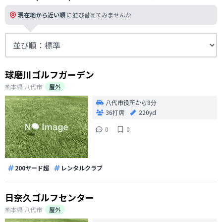
現在地から近い順
に並び替えてみませんか
球磨川ゴルフガーデン
熊本県
八代市
屋外
八代市役所から8分
36打席
220yd
0
0
200ヤード超
レンタルクラブ
日奈久ゴルフセンター
熊本県
八代市
屋外