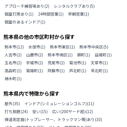
アプローチ練習場あり
(
2
)
レンタルクラブあり
(
5
)
個室打席あり
(
1
)
24時間営業
(
1
)
早朝営業
(
1
)
個室のあるインドア
(
1
)
熊本県
の
他の
市区町村から探す
熊本市
(
12
)
水俣市
(
1
)
熊本市東区
(
1
)
熊本市中央区
(
5
)
人吉市
(
2
)
山鹿市
(
2
)
熊本市南区
(
1
)
錦町
(
1
)
益城町
(
1
)
玉名市
(
2
)
宇城市
(
2
)
荒尾市
(
2
)
菊池市
(
1
)
天草市
(
1
)
高森町
(
1
)
菊陽町
(
1
)
阿蘇市
(
1
)
芦北町
(
1
)
苓北町
(
1
)
植木町
(
1
)
熊本県
内で特徴から探す
屋外
(
35
)
インドア(シミュレーションゴルフ)
(
11
)
打ち放題
(
24
)
安い
(
15
)
広い(200ヤード超)
(
12
)
弾道測定器(トップレーサー、トラックマン等)あり
(
10
)