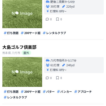
肥後二見駅から6分
30打席
220yd
打席料
0円〜
0
0
打ち放題
200ヤード超
レンタルクラブ
大島ゴルフ倶楽部
熊本県
八代市
屋外
八代市役所から17分
61打席
240yd
打席料
0円〜
0
0
打ち放題
200ヤード超
パター
バンカー
アプローチ
レンタルクラブ