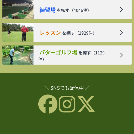
練習場
を探す
（
4046
件）
レッスン
を探す
（
1929
件）
パターゴルフ場
を探す
（
1129
件）
＼ SNSでも配信中 ／