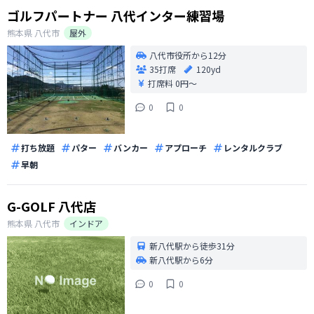
ゴルフパートナー 八代インター練習場
熊本県
八代市
屋外
八代市役所から12分
35打席
120yd
打席料
0円〜
0
0
打ち放題
パター
バンカー
アプローチ
レンタルクラブ
早朝
G-GOLF 八代店
熊本県
八代市
インドア
新八代駅から徒歩31分
新八代駅から6分
0
0