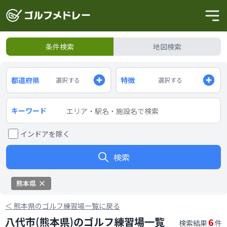
条件検索
地図検索
都道府県
特徴
選択する
選択する
キーワード
インドアを除く
検索
熊本県
＜
熊本県のゴルフ練習場一覧に戻る
八代市(熊本県)のゴルフ練習場一覧
6
検索結果
件