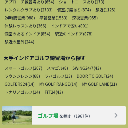
アプローチ練習場あり
(
654
)
ショートコースあり
(
173
)
レンタルクラブあり
(
2733
)
個室打席あり
(
874
)
駅近
(
1125
)
24時間営業
(
988
)
早朝営業
(
1553
)
深夜営業
(
955
)
体験レッスンあり
(
366
)
インドアで安い
(
801
)
個室のあるインドア
(
854
)
駅近のインドア
(
878
)
駅近の屋外
(
244
)
大手インドアゴルフ練習場
から探す
スマートゴルフ
(
207
)
スマゴル
(
8
)
SWING24/7
(
43
)
ラウンジレンジ
(
68
)
ラハゴルフ
(
13
)
DOOR TO GOLF
(
24
)
GOLFERS24
(
14
)
MY GOLF RANGE
(
14
)
MY GOLF LANE
(
21
)
トナリノゴルフ
(
14
)
FiT24
(
43
)
ゴルフ場
を探す
（
1967
件）