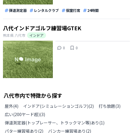
弾道測定器
レンタルクラブ
個室打席
24時間
八代インドアゴルフ練習場GTEK
熊本県
八代市
インドア
0
0
八代市
内で特徴から探す
屋外
(
4
)
インドア(シミュレーションゴルフ)
(
2
)
打ち放題
(
3
)
広い(200ヤード超)
(
3
)
弾道測定器(トップレーサー、トラックマン等)あり
(
1
)
パター練習場あり
(
2
)
バンカー練習場あり
(
2
)